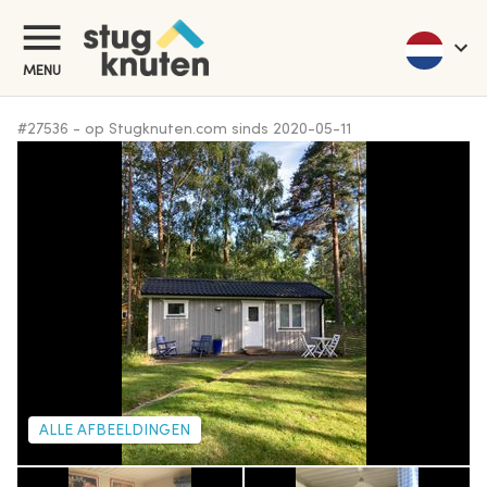
MENU
#
27536
-
op Stugknuten.com sinds
2020-05-11
ALLE AFBEELDINGEN