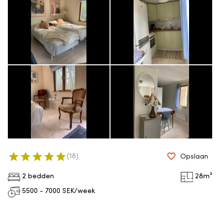
(
18
)
Opslaan
2 bedden
28
m²
5500 - 7000
SEK/week