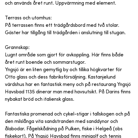
och används året runt. Uppvärmning med element.
Terrass och utomhus:
På terrassen finns ett trädgårdsbord med två stolar.
Gäster har tillgång till trädgården i anslutning till stugan.
Grannskap:
Lugnt område som gjort för avkoppling. Här finns både
året runt boende och sommarstugor.
Yngsjö är en liten gemytlig by och tillika högkvarter för
Otto glass och dess fabriksförsäljning. Kastanjelund
värdshus har en fantastisk meny och på restaurang Yngsjö
Havsbad 1135 dinerar man med havsutsikt. På Darins finns
nybakat bröd och italiensk glass.
Fantastiska promenad och cykel-stigar i tallskogen och på
den milslånga vita sandstranden med sanddynor och
ålabodar. Fågelskådning på Pulken, fiske i Helgeå (obs
fiskekort). På Yngsjö Havsbad finns minigolf och tennis