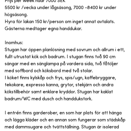
Prijs per week naar
7000
SEK
5500 kr /vecka under lågsäsong, 7000 -8400 kr under
högsäsong.
Hyra för lakan 150 kr/person om inget annat avtalats.
Gästerna medtager egna handdukar.
Inomhus:
Stugan har öppen planlösning med sovrum och allrum i ett,
fullt utrustat kök och badrum. I stugan finns två 90 cm
sängar med en sänglampa på vardera sida, två fåtöljer
med soffbord och köksbord med två stolar.
I köket finns kylskåp och frys, spis/ugn, kaffebryggare,
tekokare, expresso kanna, grytor, stekjärn och andra
kökstillbehör samt enklare kryddor. Stugan har kaklat
badrum/WC med dusch och handdukstork.
I entrén finns garderober, en som har plats för att hänga
och lägga kläder och en annan som fungerar som städskåp
med dammsugare och tvättställning. Stugan är isolerad