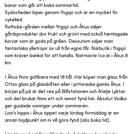
banor som går att boka sommartid.
Sydostleden löper genom Yngsjö och är en mycket fin
cykelled.
Rathcke-gården mellan Yngsjö och Åhus säljer
gårdsprodukter dvs frukt och grönt med också hemlagade
korvar som är goda på grillen. Dessutom säljer man
fantastiska ylletröjor av ull från egna får. Närbutik i Yngsjö
som kräver bankid för att handla. Närmaste Ica är i Åhus 8
km.
I Åhus finns golfbana med 18 hål. Här köper man glass från
Ottos glass på glassbåten eller i pittoreska gamla Åhus. I
början på juli är det rea på Blåstationen och Atelje Lyktan
och det brukar finns ett och annat fynd här. Absolut Vodka
ger guidade visningar under sommaren.
Lion's loppis i Åhus öppet varje lördag förmiddag är en
annan höjdpunkt om ni vill göra fynd (obs boka tid).