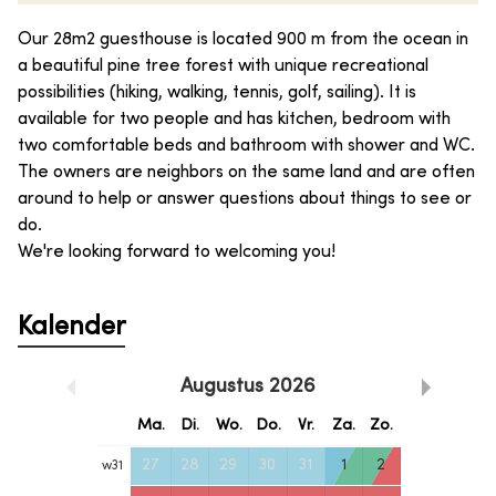
Our 28m2 guesthouse is located 900 m from the ocean in
a beautiful pine tree forest with unique recreational
possibilities (hiking, walking, tennis, golf, sailing). It is
available for two people and has kitchen, bedroom with
two comfortable beds and bathroom with shower and WC.
The owners are neighbors on the same land and are often
around to help or answer questions about things to see or
do.
We're looking forward to welcoming you!
Kalender
Augustus
2026
Ma.
Di.
Wo.
Do.
Vr.
Za.
Zo.
27
28
29
30
31
1
2
w
31