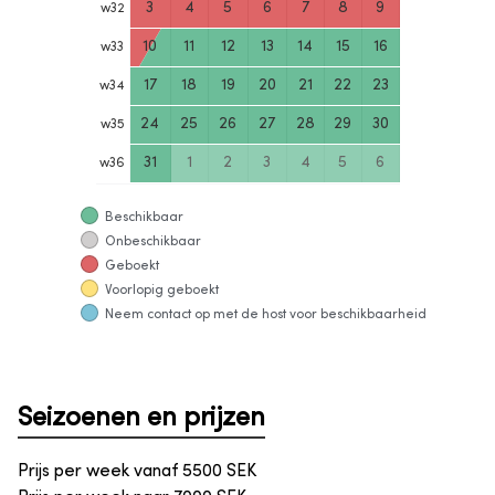
3
4
5
6
7
8
9
w
32
10
11
12
13
14
15
16
w
33
17
18
19
20
21
22
23
w
34
24
25
26
27
28
29
30
w
35
31
1
2
3
4
5
6
w
36
Beschikbaar
Onbeschikbaar
Geboekt
Voorlopig geboekt
Neem contact op met de host voor beschikbaarheid
Seizoenen en prijzen
Prijs per week vanaf
5500
SEK