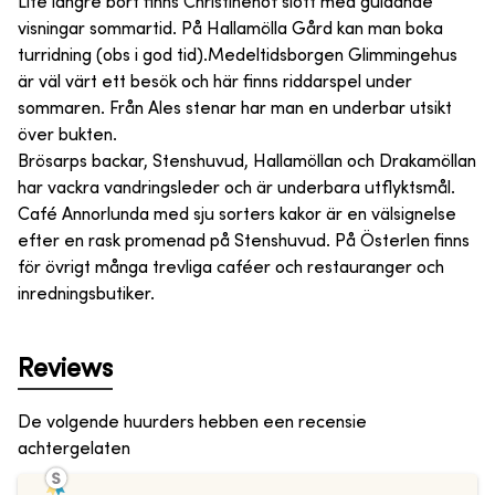
Lite längre bort finns Christinehof slott med guidande
visningar sommartid. På Hallamölla Gård kan man boka
turridning (obs i god tid).Medeltidsborgen Glimmingehus
är väl värt ett besök och här finns riddarspel under
sommaren. Från Ales stenar har man en underbar utsikt
över bukten.
Brösarps backar, Stenshuvud, Hallamöllan och Drakamöllan
har vackra vandringsleder och är underbara utflyktsmål.
Café Annorlunda med sju sorters kakor är en välsignelse
efter en rask promenad på Stenshuvud. På Österlen finns
för övrigt många trevliga caféer och restauranger och
inredningsbutiker.
Reviews
De volgende huurders hebben een recensie
achtergelaten