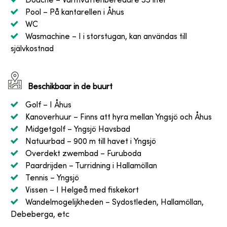
Douche
– Varmvattenberedare 33 liter
Pool
– På kantarellen i Åhus
WC
Wasmachine
– I i storstugan, kan användas till
självkostnad
Beschikbaar in de buurt
Golf
– I Åhus
Kanoverhuur
– Finns att hyra mellan Yngsjö och Åhus
Midgetgolf
– Yngsjö Havsbad
Natuurbad
– 900 m till havet i Yngsjö
Overdekt zwembad
– Furuboda
Paardrijden
– Turridning i Hallamöllan
Tennis
– Yngsjö
Vissen
– I Helgeå med fiskekort
Wandelmogelijkheden
– Sydostleden, Hallamöllan,
Debeberga, etc