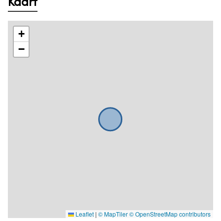
Kaart
+
−
Leaflet
|
© MapTiler
© OpenStreetMap contributors