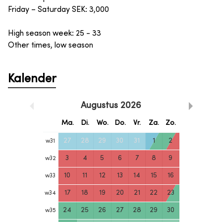
Friday – Saturday SEK: 3,000
High season week: 25 - 33
Other times, low season
Kalender
Augustus
2026
Ma.
Di.
Wo.
Do.
Vr.
Za.
Zo.
27
28
29
30
31
1
2
w
31
3
4
5
6
7
8
9
w
32
10
11
12
13
14
15
16
w
33
17
18
19
20
21
22
23
w
34
24
25
26
27
28
29
30
w
35