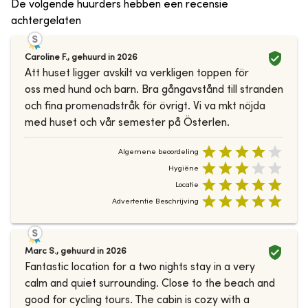
De volgende huurders hebben een recensie
achtergelaten
Caroline F.
,
gehuurd in
2026
Att huset ligger avskilt va verkligen toppen för
oss med hund och barn. Bra gångavstånd till stranden
och fina promenadstråk för övrigt. Vi va mkt nöjda
med huset och vår semester på Österlen.
Algemene beoordeling
Hygiëne
Locatie
Advertentie Beschrijving
Marc S.
,
gehuurd in
2026
Fantastic location for a two nights stay in a very
calm and quiet surrounding. Close to the beach and
good for cycling tours. The cabin is cozy with a