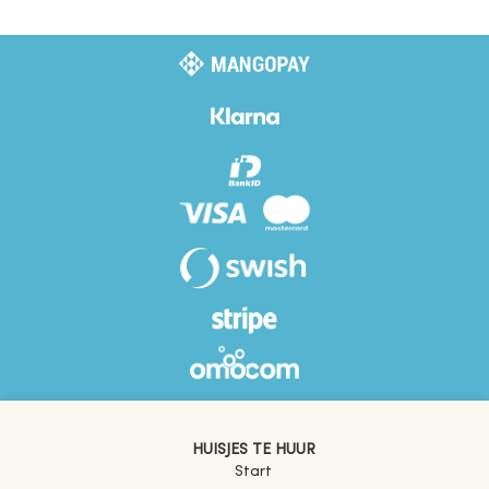
HUISJES TE HUUR
Start