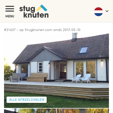
MENU
#
21437
-
op Stugknuten.com sinds
2017-05-10
ALLE AFBEELDINGEN