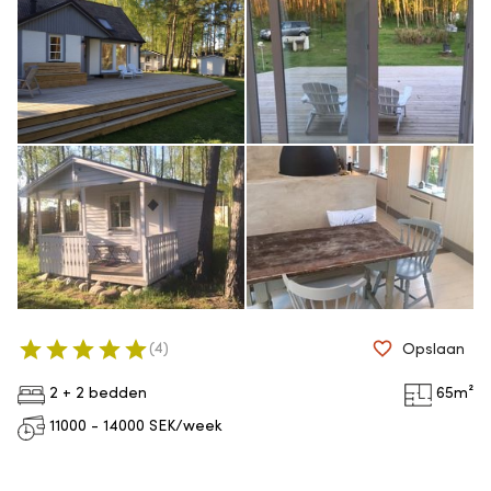
(
4
)
Opslaan
2 + 2 bedden
65
m²
11000 - 14000
SEK/week