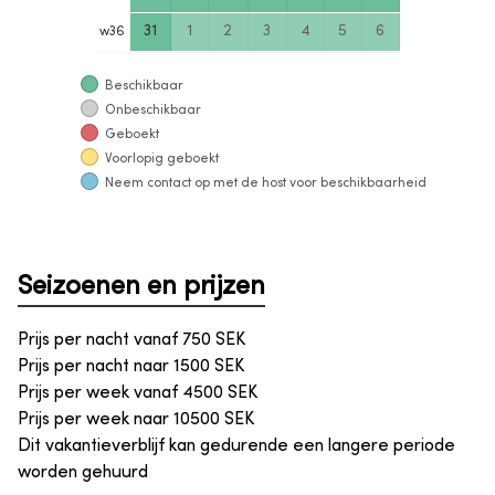
31
1
2
3
4
5
6
w
36
Beschikbaar
Onbeschikbaar
Geboekt
Voorlopig geboekt
Neem contact op met de host voor beschikbaarheid
Seizoenen en prijzen
Prijs per nacht vanaf
750
SEK
Prijs per nacht naar
1500
SEK
Prijs per week vanaf
4500
SEK
Prijs per week naar
10500
SEK
Dit vakantieverblijf kan gedurende een langere periode
worden gehuurd