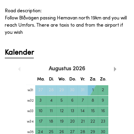
Road description:
Follow Blåvägen passing Hemavan north 19km and you will
reach Umfors. There are taxis to and from the airport if
you wish
Kalender
Augustus
2026
Ma.
Di.
Wo.
Do.
Vr.
Za.
Zo.
27
28
29
30
31
1
2
w
31
3
4
5
6
7
8
9
w
32
10
11
12
13
14
15
16
w
33
17
18
19
20
21
22
23
w
34
24
25
26
27
28
29
30
w
35