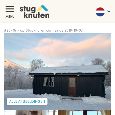
MENU
#
20415
-
op Stugknuten.com sinds
2016-10-03
ALLE AFBEELDINGEN