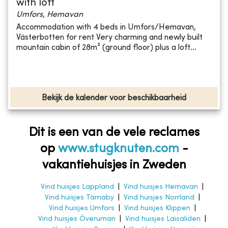
with loft
Umfors, Hemavan
Accommodation with 4 beds in Umfors/Hemavan,
Västerbotten for rent Very charming and newly built
mountain cabin of 28m² (ground floor) plus a loft...
Bekijk de kalender voor beschikbaarheid
Dit is een van de vele reclames
op
www.stugknuten.com
-
vakantiehuisjes in Zweden
Vind huisjes Lappland
|
Vind huisjes Hemavan
|
Vind huisjes Tärnaby
|
Vind huisjes Norrland
|
Vind huisjes Umfors
|
Vind huisjes Klippen
|
Vind huisjes Överuman
|
Vind huisjes Laisaliden
|