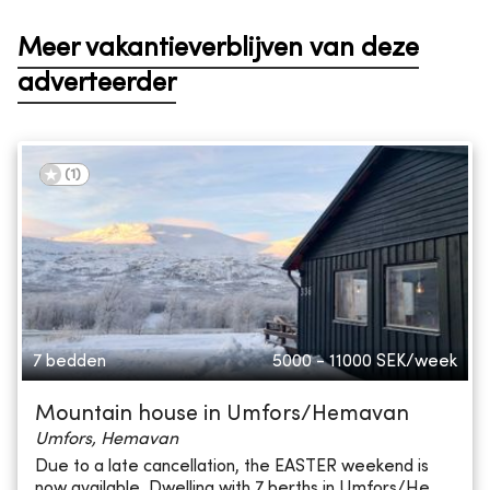
Meer vakantieverblijven van deze
adverteerder
(
1
)
7 bedden
5000 - 11000
SEK/week
Mountain house in Umfors/Hemavan
Umfors, Hemavan
Due to a late cancellation, the EASTER weekend is
now available. Dwelling with 7 berths in Umfors/He...