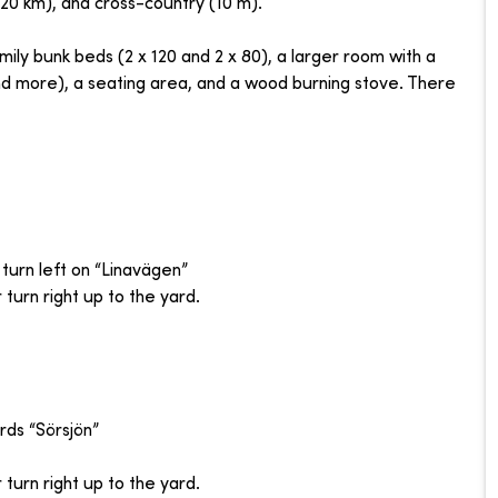
l (20 km), and cross-country (10 m).
ily bunk beds (2 x 120 and 2 x 80), a larger room with a
nd more), a seating area, and a wood burning stove. There
 turn left on “Linavägen”
 turn right up to the yard.
rds “Sörsjön”
 turn right up to the yard.