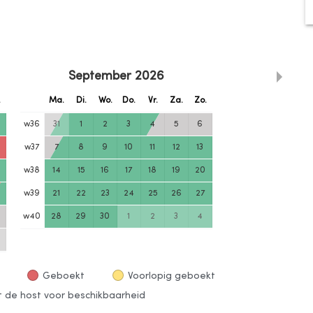
September
2026
.
Ma.
Di.
Wo.
Do.
Vr.
Za.
Zo.
w
36
31
1
2
3
4
5
6
w
37
7
8
9
10
11
12
13
w
38
14
15
16
17
18
19
20
w
39
21
22
23
24
25
26
27
w
40
28
29
30
1
2
3
4
Geboekt
Voorlopig geboekt
de host voor beschikbaarheid