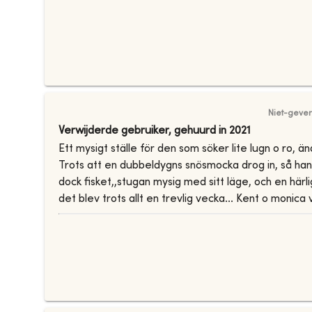
Niet-gever
Verwijderde gebruiker
,
gehuurd in
2021
Ett mysigt ställe för den som söker lite lugn o ro, än
Trots att en dubbeldygns snösmocka drog in, så han
dock fisket,,stugan mysig med sitt läge, och en härlig å
det blev trots allt en trevlig vecka... Kent o monica