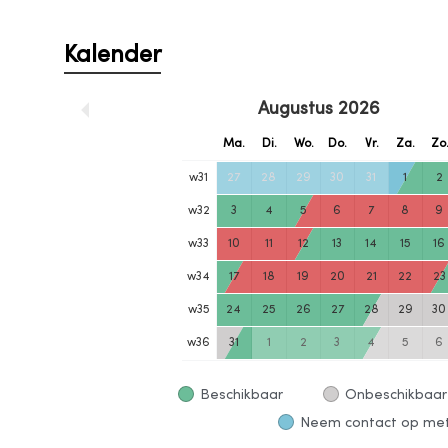
Kalender
Augustus
2026
Ma.
Di.
Wo.
Do.
Vr.
Za.
Zo
w
31
27
28
29
30
31
1
2
w
32
3
4
5
6
7
8
9
w
33
10
11
12
13
14
15
16
w
34
17
18
19
20
21
22
23
w
35
24
25
26
27
28
29
30
w
36
31
1
2
3
4
5
6
Beschikbaar
Onbeschikbaar
Neem contact op met 