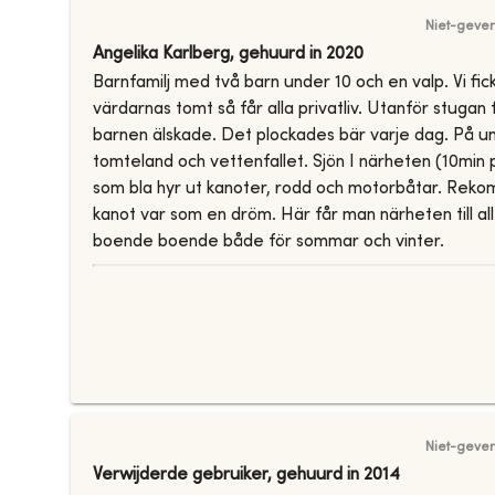
Niet-gever
Angelika Karlberg
,
gehuurd in
2020
Barnfamilj med två barn under 10 och en valp. Vi fi
värdarnas tomt så får alla privatliv. Utanför stuga
barnen älskade. Det plockades bär varje dag. På und
tomteland och vettenfallet. Sjön I närheten (10min 
som bla hyr ut kanoter, rodd och motorbåtar. Reko
kanot var som en dröm. Här får man närheten till al
boende boende både för sommar och vinter.
Niet-gever
Verwijderde gebruiker
,
gehuurd in
2014