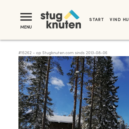
START
VIND HU
MENU
#
15262
-
op Stugknuten.com sinds
2013-08-06