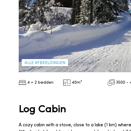
ALLE AFBEELDINGEN
4 + 2 bedden
40
m²
3500 - 
Log Cabin
A cozy cabin with a stove, close to a lake (1 km) where