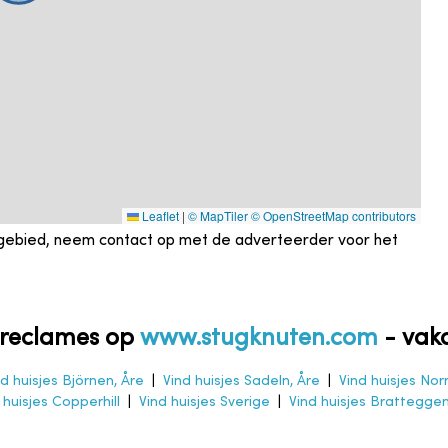
Leaflet
|
© MapTiler
© OpenStreetMap contributors
gebied, neem contact op met de adverteerder voor het
e reclames op
www.stugknuten.com
-
vaka
nd huisjes Björnen, Åre
|
Vind huisjes Sadeln, Åre
|
Vind huisjes Nor
 huisjes Copperhill
|
Vind huisjes Sverige
|
Vind huisjes Brattegge