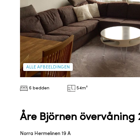
ALLE AFBEELDINGEN
6 bedden
54
m²
Åre Björnen övervåning 
Norra Hermelinen 19 A