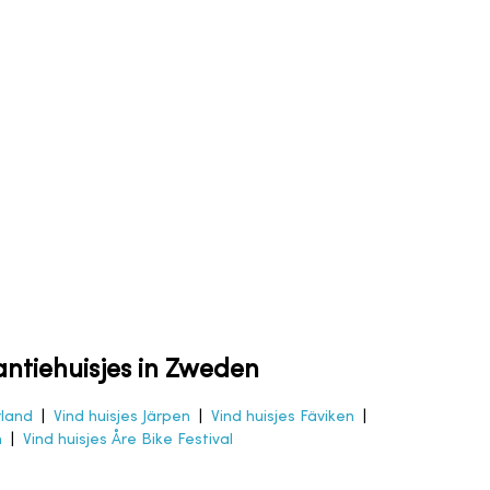
ntiehuisjes in Zweden
rland
|
Vind huisjes Järpen
|
Vind huisjes Fäviken
|
n
|
Vind huisjes Åre Bike Festival