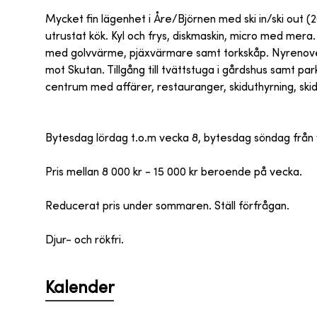
Mycket fin lägenhet i Åre/Björnen med ski in/ski out (2
utrustat kök. Kyl och frys, diskmaskin, micro med mera
med golvvärme, pjäxvärmare samt torkskåp. Nyrenove
mot Skutan. Tillgång till tvättstuga i gårdshus samt pa
centrum med affärer, restauranger, skiduthyrning, skids
Bytesdag lördag t.o.m vecka 8, bytesdag söndag från 
Pris mellan 8 000 kr - 15 000 kr beroende på vecka.
Reducerat pris under sommaren. Ställ förfrågan.
Djur- och rökfri.
Kalender