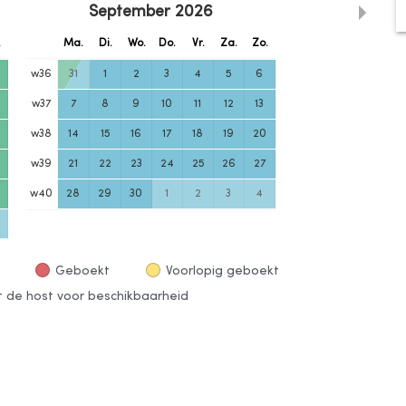
September
2026
.
Ma.
Di.
Wo.
Do.
Vr.
Za.
Zo.
w
36
31
1
2
3
4
5
6
w
37
7
8
9
10
11
12
13
w
38
14
15
16
17
18
19
20
w
39
21
22
23
24
25
26
27
w
40
28
29
30
1
2
3
4
Geboekt
Voorlopig geboekt
de host voor beschikbaarheid