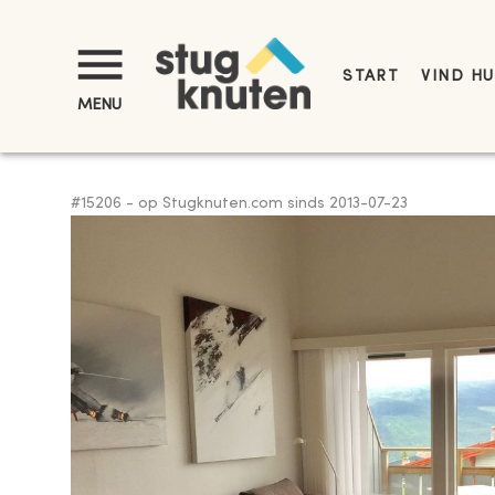
START
VIND HU
MENU
#
15206
-
op Stugknuten.com sinds
2013-07-23