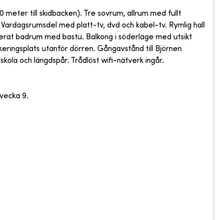
0 meter till skidbacken). Tre sovrum, allrum med fullt
. Vardagsrumsdel med platt-tv, dvd och kabel-tv. Rymlig hall
rat badrum med bastu. Balkong i söderläge med utsikt
rkeringsplats utanför dörren. Gångavstånd till Björnen
kola och längdspår. Trådlöst wifi-nätverk ingår.
vecka 9.