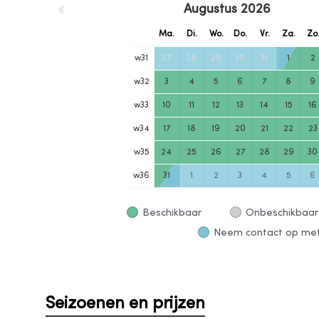
Augustus
2026
Ma.
Di.
Wo.
Do.
Vr.
Za.
Zo
w
31
27
28
29
30
31
1
2
w
32
3
4
5
6
7
8
9
w
33
10
11
12
13
14
15
16
w
34
17
18
19
20
21
22
23
w
35
24
25
26
27
28
29
30
w
36
31
1
2
3
4
5
6
Beschikbaar
Onbeschikbaar
Neem contact op met 
Seizoenen en prijzen