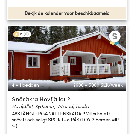
Bekijk de kalender voor beschikbaarheid
5
(
6
)
4 + 1 bedden
2600 - 5000
SEK/week
Snösäkra Hovfjället 2
Hovfjället, Kyrkonäs, Vitsand, Torsby
AVSTÄNGD PGA VATTENSKADA !! Vill ni ha ett
snövitt och soligt SPORT- o PÅSKLOV ? Barnen vill !
:-) ...