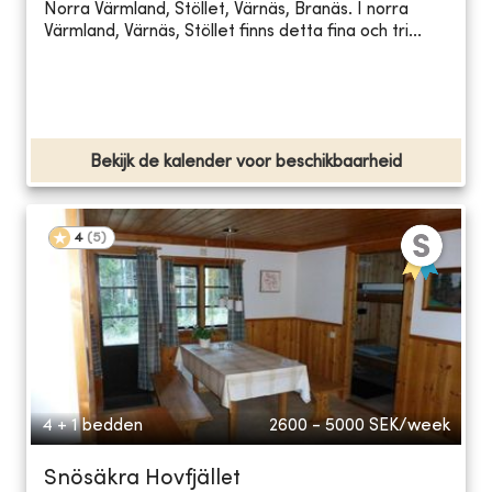
Norra Värmland, Stöllet, Värnäs, Branäs. I norra
Värmland, Värnäs, Stöllet finns detta fina och tri...
Bekijk de kalender voor beschikbaarheid
4
(
5
)
4 + 1 bedden
2600 - 5000
SEK/week
Snösäkra Hovfjället