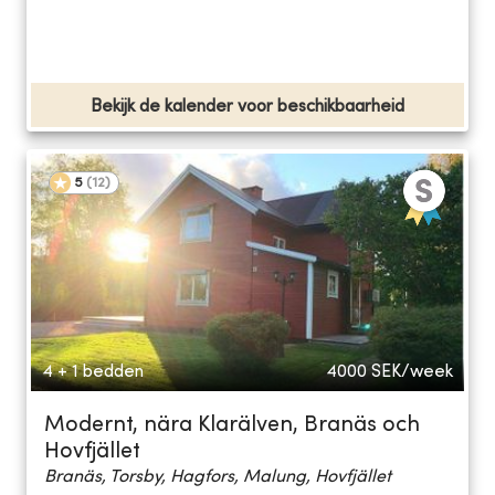
Bekijk de kalender voor beschikbaarheid
5
(
12
)
4 + 1 bedden
4000
SEK/week
Modernt, nära Klarälven, Branäs och
Hovfjället
Branäs, Torsby, Hagfors, Malung, Hovfjället