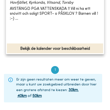
Hovfjället, Kyrkonäs, Vitsand, Torsby
AVSTÄNGD PGA VATTENSKADA !! Vill ni ha ett
snövitt och soligt SPORT- o PÅSKLOV ? Barnen vill !
:-) ...
Bekijk de kalender voor beschikbaarheid
1
Er zijn geen resultaten meer om weer te geven,
maar u kunt uw zoekgebied uitbreiden door hier
30
km
,
een grotere afstand te kiezen
:
40
km
of
50
km