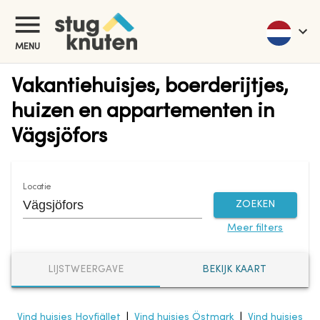
MENU
Vakantiehuisjes, boerderijtjes,
huizen en appartementen in
Vägsjöfors
Locatie
ZOEKEN
Meer filters
LIJSTWEERGAVE
BEKIJK KAART
Vind huisjes Hovfjället
|
Vind huisjes Östmark
|
Vind huisjes