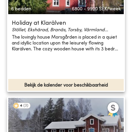
6 bedden
6800 - 9900
SEK/week
Holiday at Klarälven
Stöllet, Ekshärad, Branäs, Torsby, Värmland...
The lovingly house Morsgården is placed in a quiet
and idyllic location upon the leisurely flowing
Klarälven. The cozy wooden house with its 3 bedr...
Bekijk de kalender voor beschikbaarheid
4
(
3
)