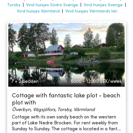
Torsby
|
Vind huisjes Södra Sverige
|
Vind huisjes Sverige
|
Vind huisjes Värmland
|
Vind huisjes Värmlands län
7 + 2 bedden
5000 - 12000
SEK/week
Cottage with fantastic lake plot - beach
plot with
Överbyn, Vägsjöfors, Torsby, Värmland
Cottage with its own sandy beach on the western
part of Lake Nedre Brocken. For rent weekly from
Sunday to Sunday. The cottage is located in a fant...