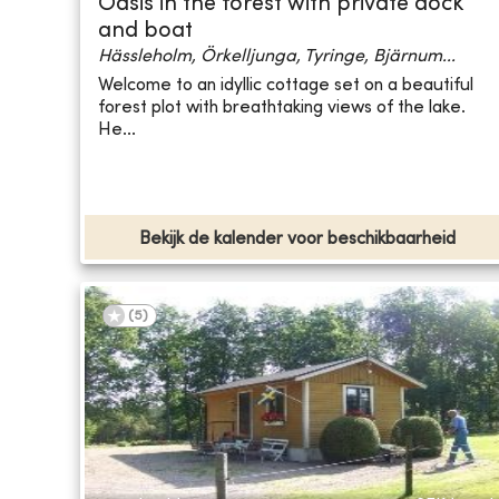
Oasis in the forest with private dock
and boat
Hässleholm, Örkelljunga, Tyringe, Bjärnum...
Welcome to an idyllic cottage set on a beautiful
forest plot with breathtaking views of the lake.
He...
Bekijk de kalender voor beschikbaarheid
(
5
)