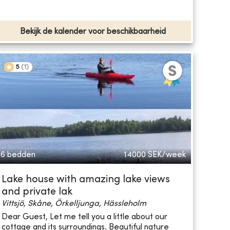
Bekijk de kalender voor beschikbaarheid
5
(
1
)
6 bedden
14000
SEK/week
Lake house with amazing lake views
and private lak
Vittsjö, Skåne, Örkelljunga, Hässleholm
Dear Guest, Let me tell you a little about our
cottage and its surroundings. Beautiful nature