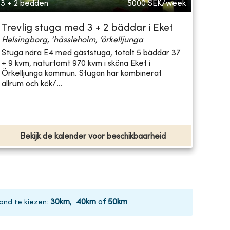
3 + 2 bedden
5000
SEK/week
Trevlig stuga med 3 + 2 bäddar i Eket
Helsingborg, ’hässleholm, ’örkelljunga
Stuga nära E4 med gäststuga, totalt 5 bäddar 37
+ 9 kvm, naturtomt 970 kvm i sköna Eket i
Örkelljunga kommun. Stugan har kombinerat
allrum och kök/...
Bekijk de kalender voor beschikbaarheid
30
km
,
40
km
of
50
km
and te kiezen
: