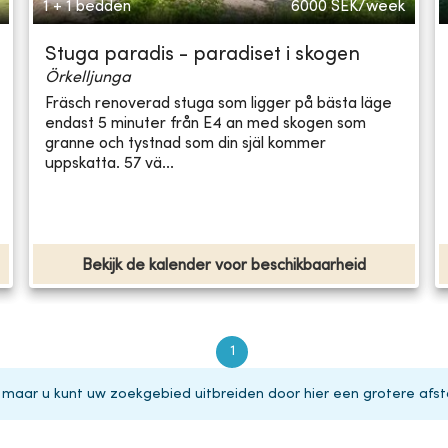
1 + 1 bedden
6000
SEK/week
Stuga paradis - paradiset i skogen
Örkelljunga
Fräsch renoverad stuga som ligger på bästa läge
endast 5 minuter från E4 an med skogen som
granne och tystnad som din själ kommer
uppskatta. 57 vä...
Bekijk de kalender voor beschikbaarheid
1
 maar u kunt uw zoekgebied uitbreiden door hier een grotere afst