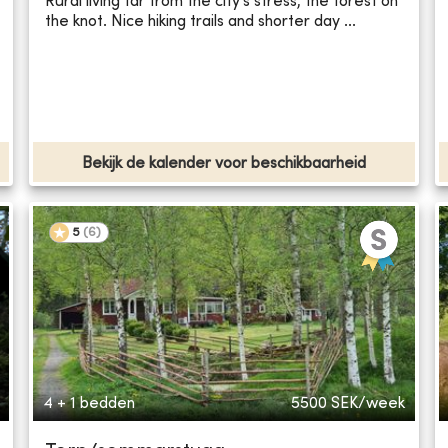
Rural living far from the city's stress, the forest on
the knot. Nice hiking trails and shorter day ...
Bekijk de kalender voor beschikbaarheid
5
(
6
)
4 + 1 bedden
5500
SEK/week