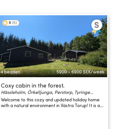
5
(
6
)
4 bedden
5900 - 6900
SEK/week
Coxy cabin in the forest.
Hässleholm, Örkelljunga, Perstorp, Tyringe...
Welcome to this cozy and updated holiday home
with a natural environment in Västra Torup! It is a...