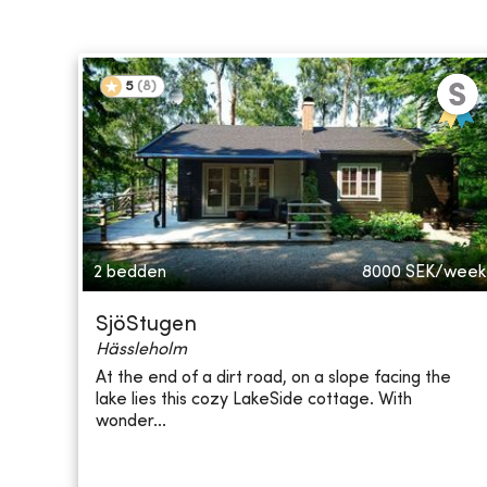
5
(
8
)
2 bedden
8000
SEK/week
SjöStugen
Hässleholm
At the end of a dirt road, on a slope facing the
lake lies this cozy LakeSide cottage. With
wonder...