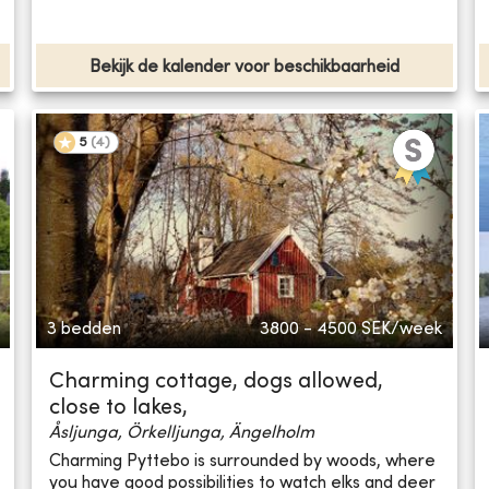
Bekijk de kalender voor beschikbaarheid
5
(
4
)
3 bedden
3800 - 4500
SEK/week
Charming cottage, dogs allowed,
close to lakes,
Åsljunga, Örkelljunga, Ängelholm
Charming Pyttebo is surrounded by woods, where
you have good possibilities to watch elks and deer