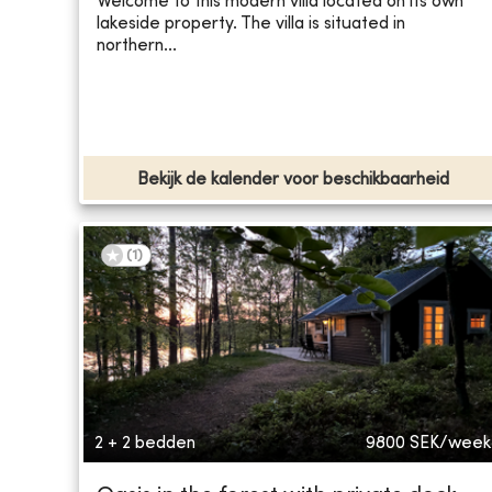
Welcome to this modern villa located on its own
lakeside property. The villa is situated in
northern...
Bekijk de kalender voor beschikbaarheid
(
1
)
2 + 2 bedden
9800
SEK/week