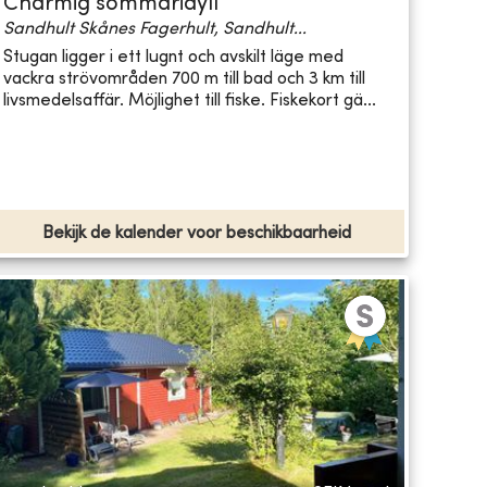
Charmig sommaridyll
Sandhult Skånes Fagerhult, Sandhult...
Stugan ligger i ett lugnt och avskilt läge med
vackra strövområden 700 m till bad och 3 km till
livsmedelsaffär. Möjlighet till fiske. Fiskekort gä...
Bekijk de kalender voor beschikbaarheid