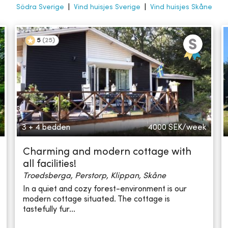
Södra Sverige
|
Vind huisjes Sverige
|
Vind huisjes Skåne
5
(
25
)
3 + 4 bedden
4000
SEK/week
Charming and modern cottage with
all facilities!
Troedsberga, Perstorp, Klippan, Skåne
In a quiet and cozy forest-environment is our
modern cottage situated. The cottage is
tastefully fur...