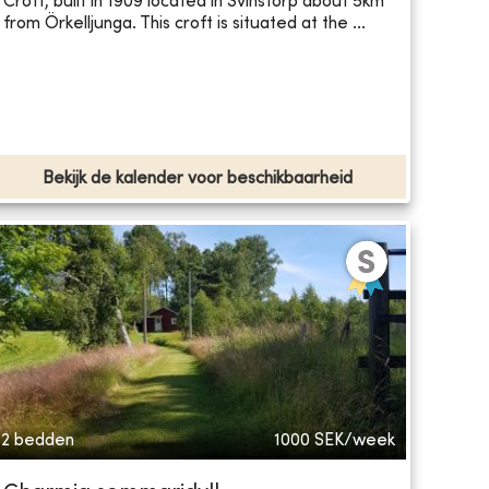
Croft, built in 1909 located in Svinstorp about 5km
from Örkelljunga. This croft is situated at the ...
Bekijk de kalender voor beschikbaarheid
2 bedden
1000
SEK/week