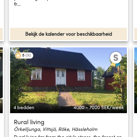
fr...
Bekijk de kalender voor beschikbaarheid
5
(
9
)
4 bedden
4000 - 7000
SEK/week
Rural living
Örkelljunga, Vittsjö, Röke, Hässleholm