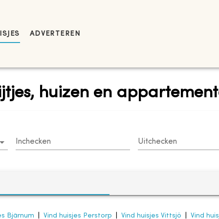
ISJES
ADVERTEREN
ijtjes, huizen en appartement
Inchecken
Uitchecken
jes Bjärnum
|
Vind huisjes Perstorp
|
Vind huisjes Vittsjö
|
Vind hui