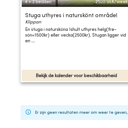
4 + 2 bedden
2500
SEK/week
Stuga uthyres i naturskönt område!
Klippan
En stuga i natursköna Ishult uthyres helg(fre-
sön=1500kr) eller vecka(2500kr). Stugan ligger vid
en ...
Bekijk de kalender voor beschikbaarheid
Er zijn geen resultaten meer om weer te geven,