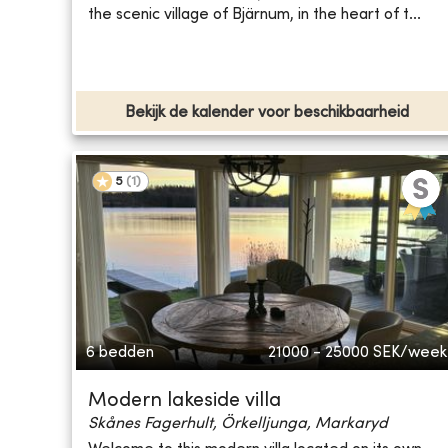
the scenic village of Bjärnum, in the heart of t...
Bekijk de kalender voor beschikbaarheid
5
(
1
)
6 bedden
21000 - 25000
SEK/week
Modern lakeside villa
Skånes Fagerhult, Örkelljunga, Markaryd