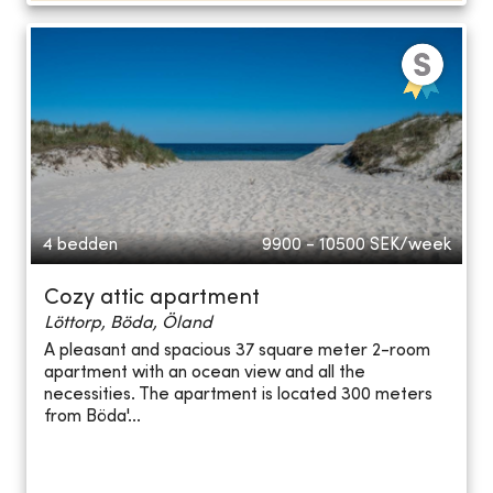
4 bedden
9900 - 10500
SEK/week
Cozy attic apartment
Löttorp, Böda, Öland
A pleasant and spacious 37 square meter 2-room
apartment with an ocean view and all the
necessities. The apartment is located 300 meters
from Böda'...