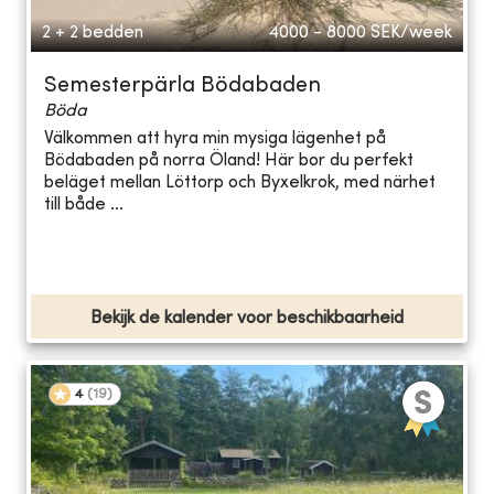
2 + 2 bedden
4000 - 8000
SEK/week
Semesterpärla Bödabaden
Böda
Välkommen att hyra min mysiga lägenhet på
Bödabaden på norra Öland! Här bor du perfekt
beläget mellan Löttorp och Byxelkrok, med närhet
till både ...
Bekijk de kalender voor beschikbaarheid
4
(
19
)