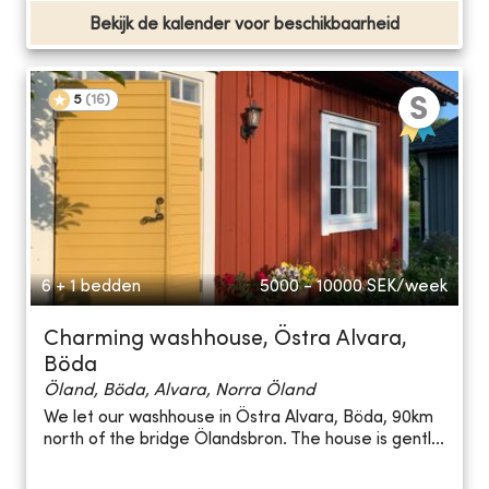
Bekijk de kalender voor beschikbaarheid
5
(
16
)
6 + 1 bedden
5000 - 10000
SEK/week
Charming washhouse, Östra Alvara,
Böda
Öland, Böda, Alvara, Norra Öland
We let our washhouse in Östra Alvara, Böda, 90km
north of the bridge Ölandsbron. The house is gentl...