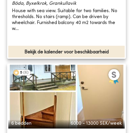
Böda, Byxelkrok, Grankullavik
House with sea view. Suitable for two families. No
thresholds. No stairs (ramp). Can be driven by
wheelchair. Furnished balcony 40 m2 towards the
w...
Bekijk de kalender voor beschikbaarheid
5
(
6
)
6 bedden
6000 - 13000
SEK/week