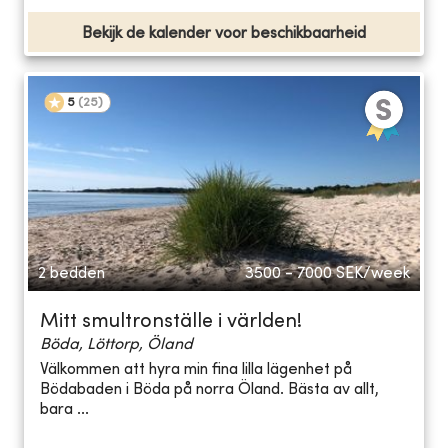
Bekijk de kalender voor beschikbaarheid
5
(
25
)
2 bedden
3500 - 7000
SEK/week
Mitt smultronställe i världen!
Böda, Löttorp, Öland
Välkommen att hyra min fina lilla lägenhet på
Bödabaden i Böda på norra Öland. Bästa av allt,
bara ...