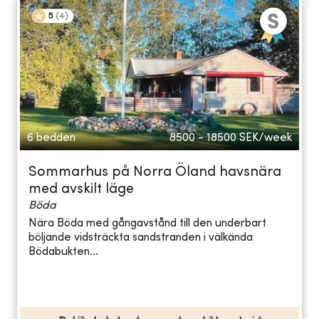
5
(
4
)
6 bedden
8500 - 18500
SEK/week
Sommarhus på Norra Öland havsnära
med avskilt läge
Böda
Nära Böda med gångavstånd till den underbart
böljande vidsträckta sandstranden i välkända
Bödabukten...