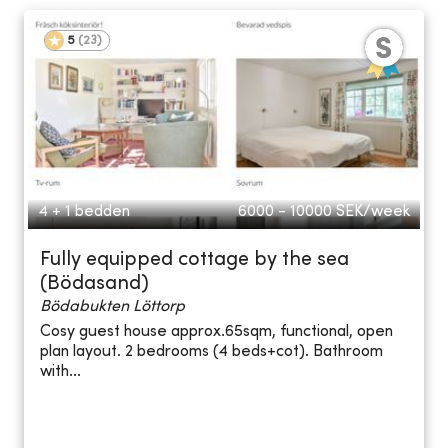
5
(
23
)
4 + 1 bedden
6000 - 10000
SEK/week
Fully equipped cottage by the sea
(Bödasand)
Bödabukten Löttorp
Cosy guest house approx.65sqm, functional, open
plan layout. 2 bedrooms (4 beds+cot). Bathroom
with...