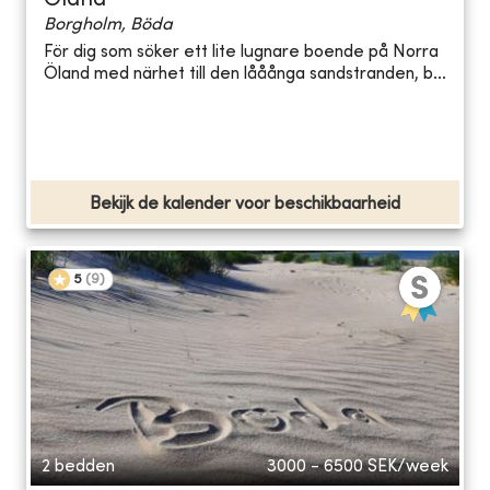
Öland
Borgholm, Böda
För dig som söker ett lite lugnare boende på Norra
Öland med närhet till den lååånga sandstranden, b...
Bekijk de kalender voor beschikbaarheid
5
(
9
)
2 bedden
3000 - 6500
SEK/week