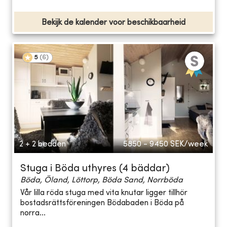
Bekijk de kalender voor beschikbaarheid
5
(
6
)
2 + 2 bedden
5850 - 9450
SEK/week
Stuga i Böda uthyres (4 bäddar)
Böda, Öland, Löttorp, Böda Sand, Norrböda
Vår lilla röda stuga med vita knutar ligger tillhör
bostadsrättsföreningen Bödabaden i Böda på
norra...