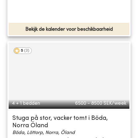
Bekijk de kalender voor beschikbaarheid
5
(
3
)
4 + 1 bedden
6500 - 8500
SEK/week
Stuga på stor, vacker tomt i Böda,
Norra Öland
Böda, Löttorp, Norra, Öland