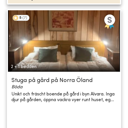
5
(
7
)
2 + 1 bedden
Stuga på gård på Norra Öland
Böda
Unikt och fräscht boende på gård i byn Alvara. Inga
djur på gården, öppna vackra vyer runt huset, eg...