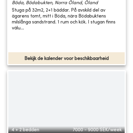
Böda, Bödabukten, Norra Öland, Öland
Stuga på 32m2, 2+1 bäddar. På avskild del av
ägarens tomt, mitt i Böda, nära Bödabuktens
milslånga sandstrand. 1 rum och kök. I stugan finns
välu...
Bekijk de kalender voor beschikbaarheid
4 + 2 bedden
7000 - 9000
SEK/week