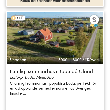
Bekijk de kalender voor beschikbaarheid
5
(
3
)
8 bedden
8000 - 16000
SEK/week
Lantligt sommarhus i Böda på Öland
Löttorp, Böda, Mellböda
Charmigt sommarhus i populära Böda, perfekt för
en avkopplande semester nära en av Sveriges
finaste ...