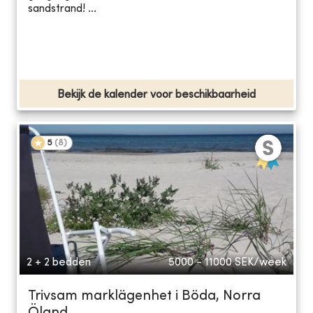
sandstrand! ...
Bekijk de kalender voor beschikbaarheid
5
(
8
)
2 + 2 bedden
5000 - 11000
SEK/week
Trivsam marklägenhet i Böda, Norra