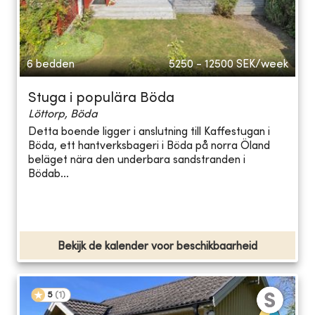
6 bedden
5250 - 12500
SEK/week
Stuga i populära Böda
Löttorp, Böda
Detta boende ligger i anslutning till Kaffestugan i
Böda, ett hantverksbageri i Böda på norra Öland
beläget nära den underbara sandstranden i
Bödab...
Bekijk de kalender voor beschikbaarheid
5
(
1
)