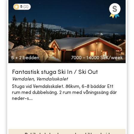
5
(
2
)
6 + 2 bedden
7000 - 14000
SEK/week
Fantastisk stuga Ski In / Ski Out
Vemdalen, Vemdalsskalet
Stuga vid Vemdalsskalet. 86kvm, 6-8 bäddar Ett
rum med dubbelsäng. 2 rum med våningssäng där
neder-s...