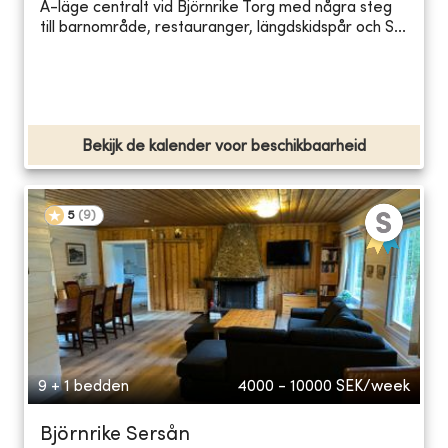
A-läge centralt vid Björnrike Torg med några steg
till barnområde, restauranger, längdskidspår och S...
Bekijk de kalender voor beschikbaarheid
5
(
9
)
9 + 1 bedden
4000 - 10000
SEK/week
Björnrike Sersån