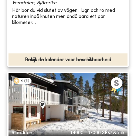
Vemdalen, Björnrike
Här bor du vid slutet av vägen i lugn och ro med
naturen inpå knuten men ändå bara ett par
kilometer...
Bekijk de kalender voor beschikbaarheid
4
(
3
)
6 bedden
14000 - 17000
SEK/week