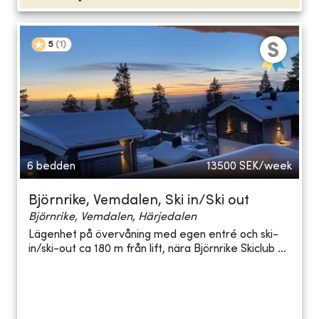
5
(
1
)
6 bedden
13500
SEK/week
Björnrike, Vemdalen, Ski in/Ski out
Björnrike, Vemdalen, Härjedalen
Lägenhet på övervåning med egen entré och ski-
in/ski-out ca 180 m från lift, nära Björnrike Skiclub ...