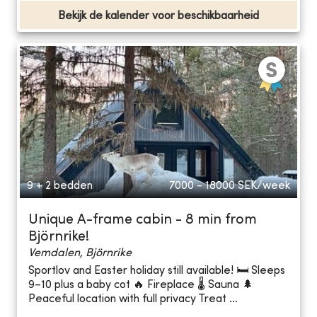
Bekijk de kalender voor beschikbaarheid
9 + 2 bedden
7000 - 18000
SEK/week
Unique A-frame cabin - 8 min from
Björnrike!
Vemdalen, Björnrike
Sportlov and Easter holiday still available! 🛏️ Sleeps
9–10 plus a baby cot 🔥 Fireplace 🌡️ Sauna 🌲
Peaceful location with full privacy Treat ...