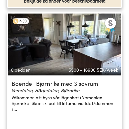
Bekijk de kalender voor beschikbaarheid
5
(
1
)
6 bedden
5500 - 16900
SEK/week
Boende i Björnrike med 3 sovrum
Vemdalen, Härjedalen, Björnrike
Välkommen att hyra vår lägenhet i Vemdalen
Björnrike. Ski in ski out till liftarna vid Idet/dammen
s...