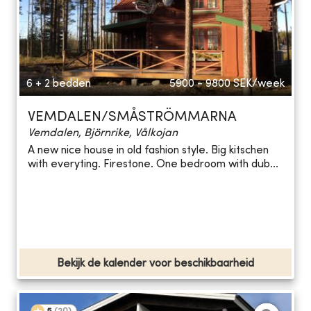
6 + 2 bedden
5900 - 9800
SEK/week
VEMDALEN/SMÅSTRÖMMARNA
Vemdalen, Björnrike, Vålkojan
A new nice house in old fashion style. Big kitschen
with everyting. Firestone. One bedroom with dub...
Bekijk de kalender voor beschikbaarheid