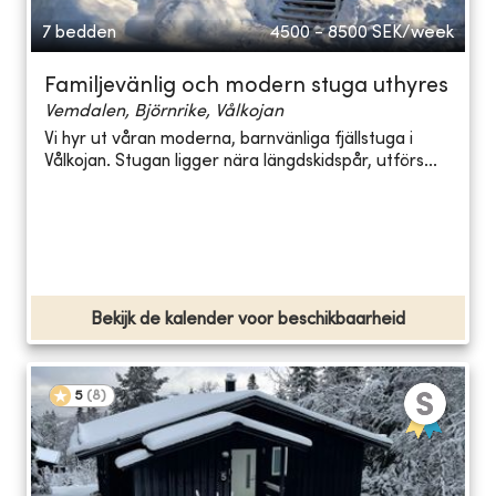
7 bedden
4500 - 8500
SEK/week
Familjevänlig och modern stuga uthyres
Vemdalen, Björnrike, Vålkojan
Vi hyr ut våran moderna, barnvänliga fjällstuga i
Vålkojan. Stugan ligger nära längdskidspår, utförs...
Bekijk de kalender voor beschikbaarheid
5
(
8
)