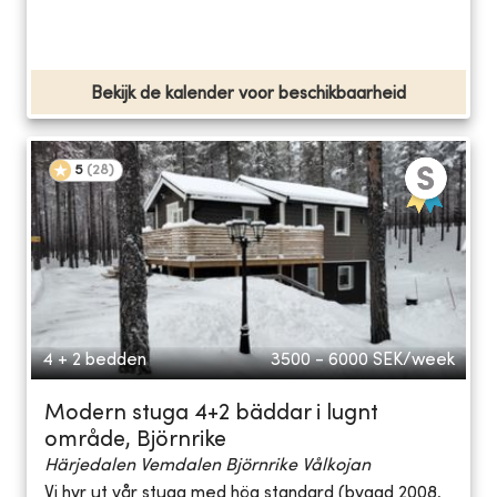
Bekijk de kalender voor beschikbaarheid
5
(
28
)
4 + 2 bedden
3500 - 6000
SEK/week
Modern stuga 4+2 bäddar i lugnt
område, Björnrike
Härjedalen Vemdalen Björnrike Vålkojan
Vi hyr ut vår stuga med hög standard (byggd 2008,