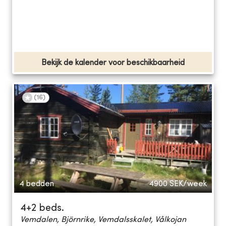
Bekijk de kalender voor beschikbaarheid
(
16
)
4 bedden
4900
SEK/week
4+2 beds.
Vemdalen, Björnrike, Vemdalsskalet, Vålkojan