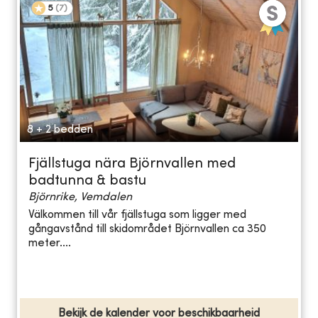
5
(
7
)
8 + 2 bedden
Fjällstuga nära Björnvallen med
badtunna & bastu
Björnrike, Vemdalen
Välkommen till vår fjällstuga som ligger med
gångavstånd till skidområdet Björnvallen ca 350
meter....
Bekijk de kalender voor beschikbaarheid