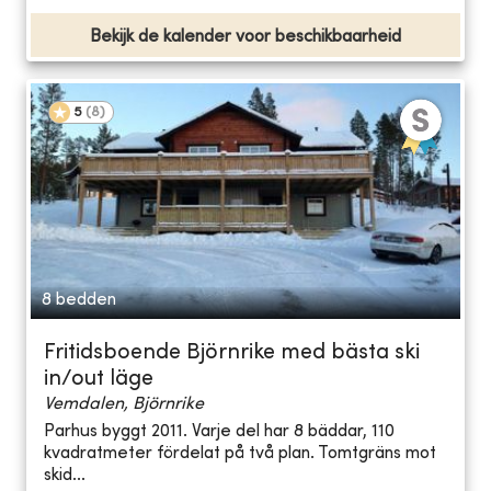
Bekijk de kalender voor beschikbaarheid
5
(
8
)
8 bedden
Fritidsboende Björnrike med bästa ski
in/out läge
Vemdalen, Björnrike
Parhus byggt 2011. Varje del har 8 bäddar, 110
kvadratmeter fördelat på två plan. Tomtgräns mot
skid...