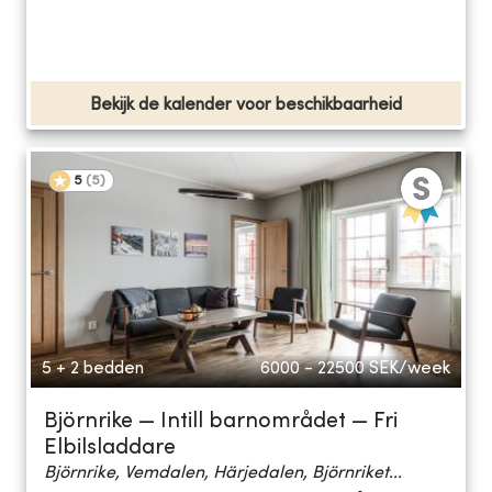
Bekijk de kalender voor beschikbaarheid
5
(
5
)
5 + 2 bedden
6000 - 22500
SEK/week
Björnrike — Intill barnområdet — Fri
Elbilsladdare
Björnrike, Vemdalen, Härjedalen, Björnriket...