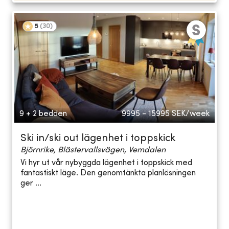
5
(
30
)
9 + 2 bedden
9995 - 15995
SEK/week
Ski in/ski out lägenhet i toppskick
Björnrike, Blästervallsvägen, Vemdalen
Vi hyr ut vår nybyggda lägenhet i toppskick med
fantastiskt läge. Den genomtänkta planlösningen
ger ...