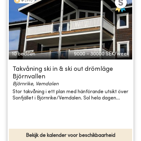
5
(
20
)
10 bedden
9000 - 30000
SEK/week
Takvåning ski in & ski out drömläge
Björnvallen
Björnrike, Vemdalen
Stor takvåning i ett plan med hänförande utsikt över
Sonfjället i Björnrike/Vemdalen. Sol hela dagen...
Bekijk de kalender voor beschikbaarheid