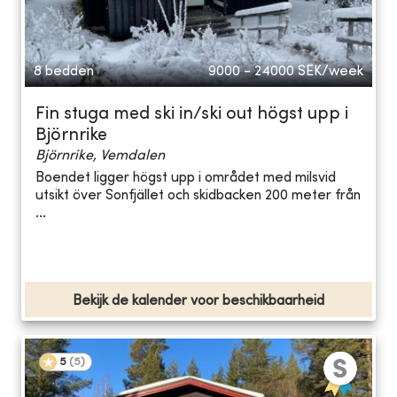
8 bedden
9000 - 24000
SEK/week
Fin stuga med ski in/ski out högst upp i
Björnrike
Björnrike, Vemdalen
Boendet ligger högst upp i området med milsvid
utsikt över Sonfjället och skidbacken 200 meter från
...
Bekijk de kalender voor beschikbaarheid
5
(
5
)