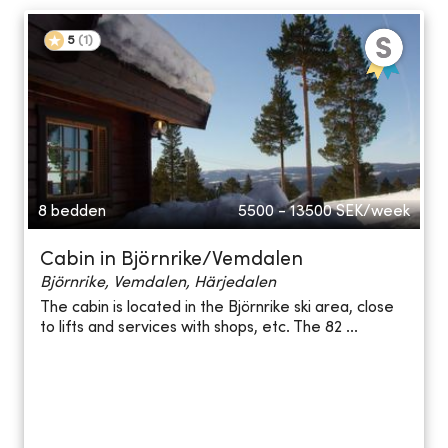
5
(
1
)
8 bedden
5500 - 13500
SEK/week
Cabin in Björnrike/Vemdalen
Björnrike, Vemdalen, Härjedalen
The cabin is located in the Björnrike ski area, close
to lifts and services with shops, etc. The 82 ...