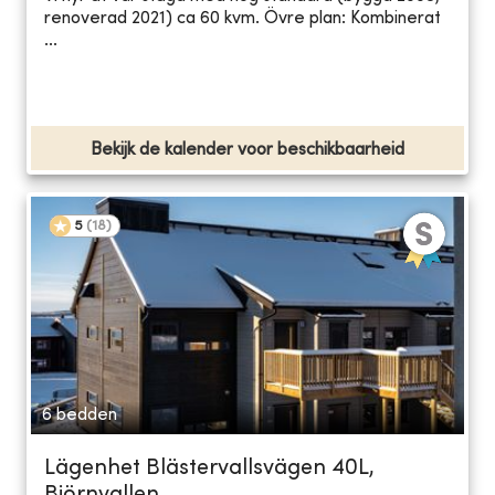
renoverad 2021) ca 60 kvm. Övre plan: Kombinerat
...
Bekijk de kalender voor beschikbaarheid
5
(
18
)
6 bedden
Lägenhet Blästervallsvägen 40L,