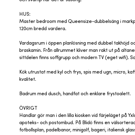
HUS:
Master bedroom med Queensize-dubbelsäng i markpl
120cm bredd vardera.
Vardagsrum i öppen planlösning med dubbel takhöjd och
braskamin. Från allrummet kliver man rakt ut på altane
sittdelen finns soffgrupp och modern TV (eget wifi). S
Kök utrustat med kyl och frys, spis med ugn, micro, k
kvalitet.
Badrum med dusch, handfat och enklare frystoalett.
ÖVRIGT
Handlar gör man i den lilla kiosken vid färjeläget på Y
apoteks- och postombud. På Blidö finns en välsorter
fotbollsplan, padelbanor, minigolf, bageri, italiensk gla