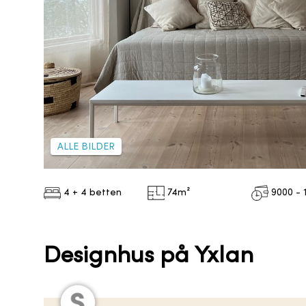
ALLE BILDER
4 + 4 betten
74
m²
9000 - 
Designhus på Yxlan