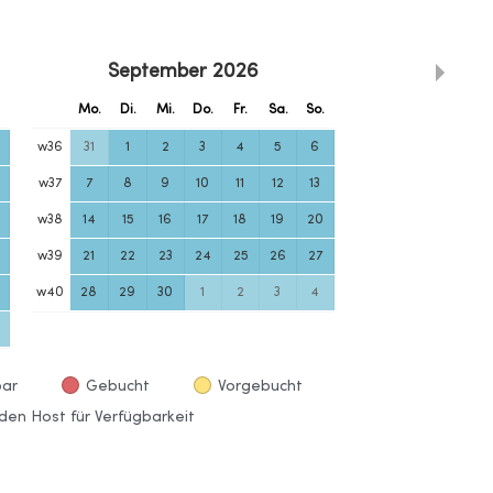
September
2026
.
Mo.
Di.
Mi.
Do.
Fr.
Sa.
So.
w
36
31
1
2
3
4
5
6
w
37
7
8
9
10
11
12
13
w
38
14
15
16
17
18
19
20
w
39
21
22
23
24
25
26
27
w
40
28
29
30
1
2
3
4
bar
Gebucht
Vorgebucht
den Host für Verfügbarkeit