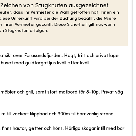
S-Zeichen von Stugknuten ausgezeichnet
tet, dass Ihr Vermieter die Wahl getroffen hat, Ihnen ein
Diese Unterkunft wird bei der Buchung bezahlt, die Miete
 Ihren Vermieter gezahlt. Diese Sicherheit gilt nur, wenn
n Stugknuten erfolgen.
sikt över Furusundsfjärden. Högt, fritt och privat läge
set med guldfärgat ljus kväll efter kväll.
ler och grill, samt stort matbord för 8-10p. Privat väg
0 m till vackert klippbad och 300m till barnvänlig strand.
inns hästar, getter och höns. Härliga skogar intill med bär