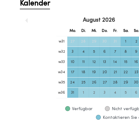
Kalender
August
2026
Mo.
Di.
Mi.
Do.
Fr.
Sa.
So
w
31
27
28
29
30
31
1
2
w
32
3
4
5
6
7
8
9
w
33
10
11
12
13
14
15
16
w
34
17
18
19
20
21
22
23
w
35
24
25
26
27
28
29
30
w
36
31
1
2
3
4
5
6
Verfügbar
Nicht verfüg
Kontaktieren Sie 