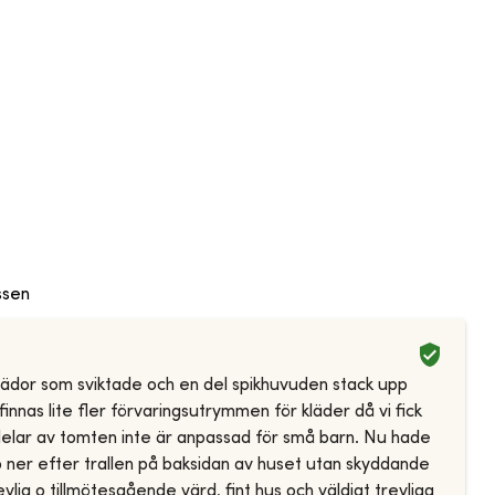
ssen
 brädor som sviktade och en del spikhuvuden stack upp
nnas lite fler förvaringsutrymmen för kläder då vi fick
 delar av tomten inte är anpassad för små barn. Nu hade
 ner efter trallen på baksidan av huset utan skyddande
vlig o tillmötesgående värd, fint hus och väldigt trevliga