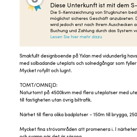
Diese Unterkunft ist mit dem 
Die S-Kennzeichnung von Stugknuten bedeu
möglichst sicheres Geschäft anzubieten. 
wird jedoch erst nach Ihrem Auschecken an
Buchung und Zahlung durch das System vo
Lesen Sie hier mehr dazu
Smakfullt designboende på Yxlan med vidunderlig havsut
med solbadande uteplats och solnedgångar som fyller hu
Mycket rofyllt och lugnt.
TOMT/OMNEJD:
Naturtomt på 4500kvm med flera uteplatser med utemöb
till fastigheten utan övrig biltrafik.
Närhet till flera olika badplatser - 150m till brygga, 25
Mycket fina strövområden att promenera i. I närheten f
och svamp när det är säsong.