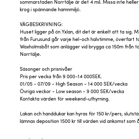
sommarstaden Norrtälje är det 4 mil. Missa inte hel
krog i spännande hamnmiljö.
VÄGBESKRIVNING:
Huset ligger på ön Yxlan, dit det är enkelt att ta sig.
från Furusund går varje hel-och halvtimme, överfart tar
Waxholmsbåt som anlägger vid brygga ca 150m från tom
Norrtälje.
Säsonger och prisnivåer
Pris per vecka från 9 000-14 000SEK.
01/05 - 07/09 - High Season - 14 000 SEK/vecka
Övriga veckor - Low season - 9 000 SEK/vecka
Kontakta värden för weekend-uthyrning.
Lakan och handdukar kan hyras för 150 kr/pers, slutstäd
lämnas deposition 1500 kr till värden vid ankomst som