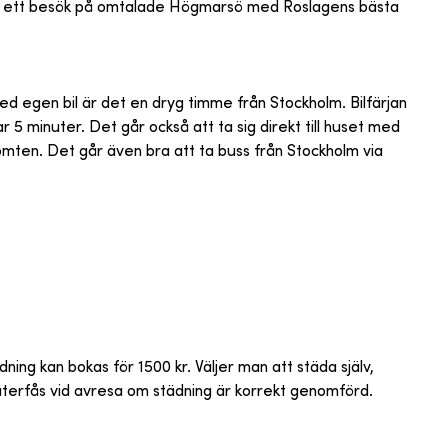
ler ett besök på omtalade Högmarsö med Roslagens bästa
 Med egen bil är det en dryg timme från Stockholm. Bilfärjan
 5 minuter. Det går också att ta sig direkt till huset med
ten. Det går även bra att ta buss från Stockholm via
ning kan bokas för 1500 kr. Väljer man att städa själv,
 återfås vid avresa om städning är korrekt genomförd.