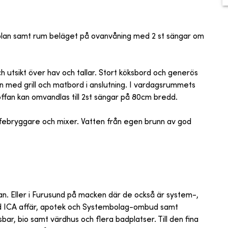
an samt rum beläget på ovanvåning med 2 st sängar om
 utsikt över hav och tallar. Stort köksbord och generös
n med grill och matbord i anslutning. I vardagsrummets
offan kan omvandlas till 2st sängar på 80cm bredd.
affebryggare och mixer. Vatten från egen brunn av god
xlan. Eller i Furusund på macken där de också är system-,
ad ICA affär, apotek och Systembolag-ombud samt
ssbar, bio samt värdhus och flera badplatser. Till den fina