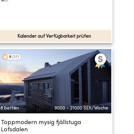
Kalender auf Verfügbarkeit prüfen
5
(
17
)
8 betten
9000 - 21000
SEK/Woche
Toppmodern mysig fjällstuga
Lofsdalen