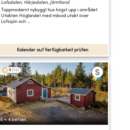
Lofsdalen, Härjedalen, Jämtland
Toppmodernt nybyggt hus högst upp i området
Utsikten Höglandet med milsvid utsikt över
Lofssjön och ...
Kalender auf Verfügbarkeit prüfen
5
(
14
)
6 + 4 betten