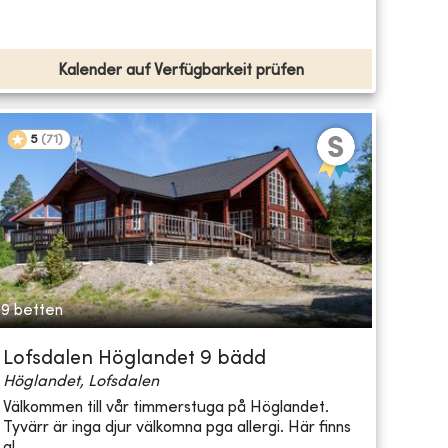
Kalender auf Verfügbarkeit prüfen
5
(
71
)
9 betten
Lofsdalen Höglandet 9 bädd
Höglandet, Lofsdalen
Välkommen till vår timmerstuga på Höglandet.
Tyvärr är inga djur välkomna pga allergi. Här finns
al...