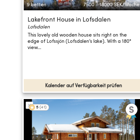
9 betten
7500 - 18000
SEK/Woche
Lakefront House in Lofsdalen
Lofsdalen
This lovely old wooden house sits right on the
edge of Lofssjön (Lofsdalen’s lake). With a 180°
view...
Kalender auf Verfügbarkeit prüfen
5
(
41
)