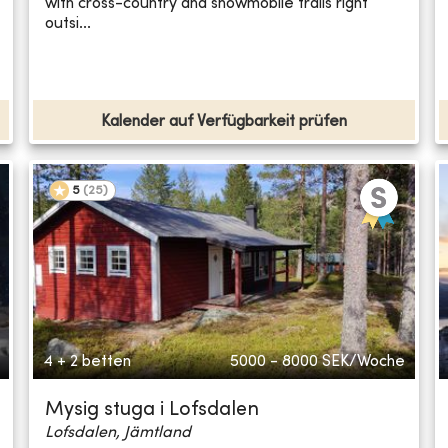
with cross-country and snowmobile trails right
outsi...
Kalender auf Verfügbarkeit prüfen
5
(
25
)
4 + 2 betten
5000 - 8000
SEK/Woche
Mysig stuga i Lofsdalen
Lofsdalen, Jämtland