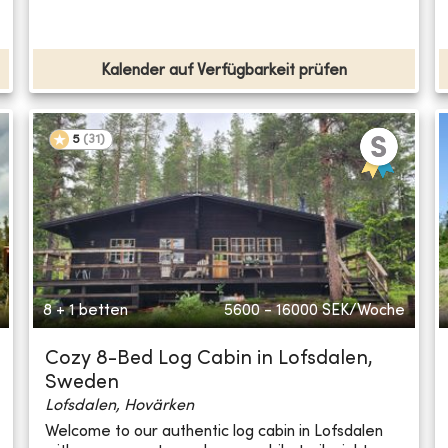
Kalender auf Verfügbarkeit prüfen
5
(
31
)
8 + 1 betten
5600 - 16000
SEK/Woche
Cozy 8-Bed Log Cabin in Lofsdalen,
Sweden
Lofsdalen, Hovärken
Welcome to our authentic log cabin in Lofsdalen