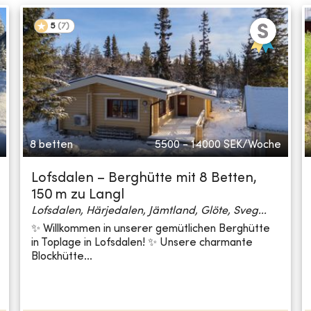
5
(
7
)
8 betten
5500 - 14000
SEK/Woche
Lofsdalen – Berghütte mit 8 Betten,
150 m zu Langl
Lofsdalen, Härjedalen, Jämtland, Glöte, Sveg...
✨ Willkommen in unserer gemütlichen Berghütte
in Toplage in Lofsdalen! ✨ Unsere charmante
Blockhütte...