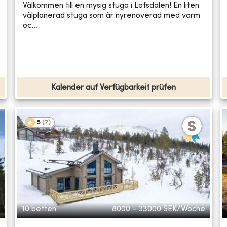
Välkommen till en mysig stuga i Lofsdalen! En liten
välplanerad stuga som är nyrenoverad med varm
oc...
Kalender auf Verfügbarkeit prüfen
5
(
7
)
10 betten
8000 - 33000
SEK/Woche