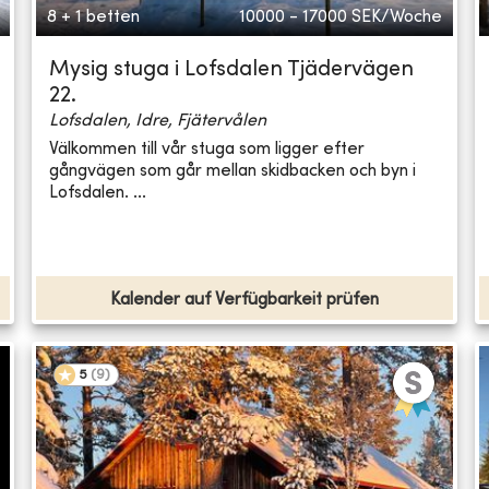
8 + 1 betten
10000 - 17000
SEK/Woche
Mysig stuga i Lofsdalen Tjädervägen
22.
Lofsdalen, Idre, Fjätervålen
Välkommen till vår stuga som ligger efter
gångvägen som går mellan skidbacken och byn i
Lofsdalen. ...
Kalender auf Verfügbarkeit prüfen
5
(
9
)