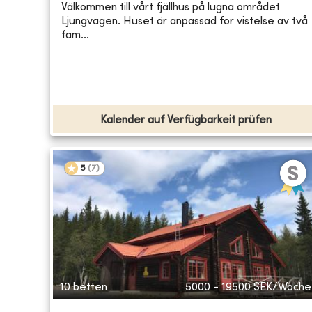
Välkommen till vårt fjällhus på lugna området
Ljungvägen. Huset är anpassad för vistelse av två
fam...
Kalender auf Verfügbarkeit prüfen
5
(
7
)
10 betten
5000 - 19500
SEK/Woche