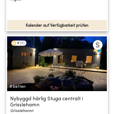
Kalender auf Verfügbarkeit prüfen
5
(
6
)
8 betten
Nybyggd härlig Stuga centralt i
Grisslehamn
Grisslehamn