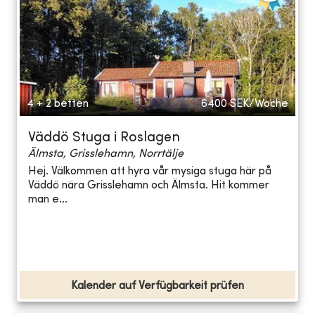
4 + 2 betten
6400
SEK/Woche
Väddö Stuga i Roslagen
Älmsta, Grisslehamn, Norrtälje
Hej. Välkommen att hyra vår mysiga stuga här på
Väddö nära Grisslehamn och Älmsta. Hit kommer
man e...
Kalender auf Verfügbarkeit prüfen