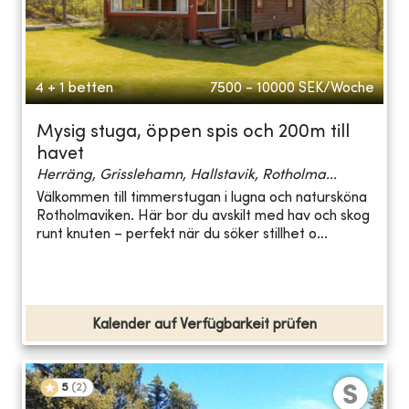
4 + 1 betten
7500 - 10000
SEK/Woche
Mysig stuga, öppen spis och 200m till
havet
Herräng, Grisslehamn, Hallstavik, Rotholma...
Välkommen till timmerstugan i lugna och natursköna
Rotholmaviken. Här bor du avskilt med hav och skog
runt knuten – perfekt när du söker stillhet o...
Kalender auf Verfügbarkeit prüfen
5
(
2
)