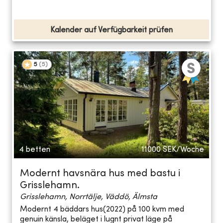
Kalender auf Verfügbarkeit prüfen
5
(
5
)
4 betten
11000
SEK/Woche
Modernt havsnära hus med bastu i
Grisslehamn.
Grisslehamn, Norrtälje, Väddö, Älmsta
Modernt 4 bäddars hus(2022) på 100 kvm med
genuin känsla, beläget i lugnt privat läge på