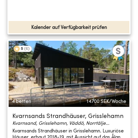
Kalender auf Verfügbarkeit prüfen
5
(
6
)
4 betten
14700
SEK/Woche
Kvarnsands Strandhäuser, Grisslehamn
Kvarnsand, Grisslehamn, Väddö, Norrtälje...
Kvarnsands Strandhäuser in Grisslehamn. Luxuriöse
Häuser, erbaut 2018-19, mit Aussicht auf das Ålan...