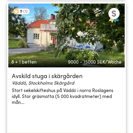
5
(
1
)
8 + 1 betten
9000 - 15000
SEK/Woche
Avskild stuga i skärgården
Väddö, Stockholms Skärgård
Stort sekelskifteshus på Väddö i norra Roslagens
idyll. Stor gräsmatta (5 000 kvadratmeter) med
mån...