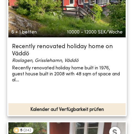
6 + 1 betten
10000 - 12000
SEK/Woche
Recently renovated holiday home on
Väddö
Roslagen, Grisslehamn, Väddö
Recently renovated holiday home built in 1976,
guest house built in 2008 with 48 sqm of space and
al...
Kalender auf Verfügbarkeit prüfen
5
(
24
)