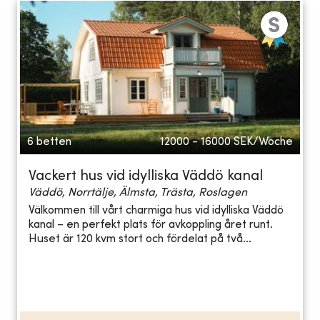
6 betten
12000 - 16000
SEK/Woche
Vackert hus vid idylliska Väddö kanal
Väddö, Norrtälje, Älmsta, Trästa, Roslagen
Välkommen till vårt charmiga hus vid idylliska Väddö
kanal – en perfekt plats för avkoppling året runt.
Huset är 120 kvm stort och fördelat på två...