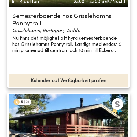
6 + 4 betten
2300 - 3300
SEK/Nacht
Semesterboende hos Grisslehamns
Ponnytroll
Grisslehamn, Roslagen, Väddö
Nu finns det möjlighet att hyra semesterboende
hos Grisslehamns Ponnytroll. Lantligt med endast 5
min promenad till centrum och 10 min till Eckerö ...
Kalender auf Verfügbarkeit prüfen
5
(
2
)