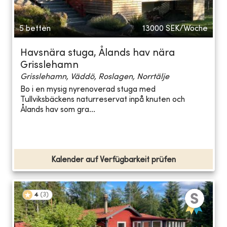
5 betten
13000
SEK/Woche
Havsnära stuga, Ålands hav nära
Grisslehamn
Grisslehamn, Väddö, Roslagen, Norrtälje
Bo i en mysig nyrenoverad stuga med
Tullviksbäckens naturreservat inpå knuten och
Ålands hav som gra...
Kalender auf Verfügbarkeit prüfen
4
(
3
)