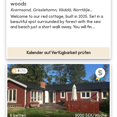
woods
Kvarnsand, Grisslehamn, Väddö, Norrtälje...
Welcome to our red cottage, built in 2025. Set in a
beautiful spot surrounded by forest with the sea
and beach just a short walk away. You will fin...
Kalender auf Verfügbarkeit prüfen
5
(
11
)
6 betten
9000
SEK/Woche