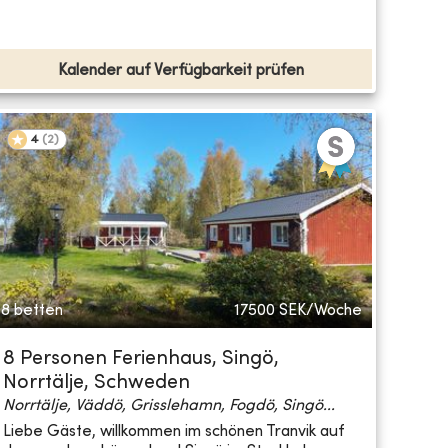
Kalender auf Verfügbarkeit prüfen
4
(
2
)
8 betten
17500
SEK/Woche
8 Personen Ferienhaus, Singö,
Norrtälje, Schweden
Norrtälje, Väddö, Grisslehamn, Fogdö, Singö...
Liebe Gäste, willkommen im schönen Tranvik auf