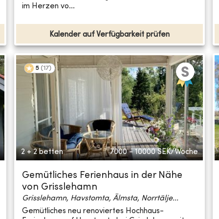
im Herzen vo...
Kalender auf Verfügbarkeit prüfen
5
(
17
)
2 + 2 betten
7000 - 10000
SEK/Woche
Gemütliches Ferienhaus in der Nähe
von Grisslehamn
Grisslehamn, Havstomta, Älmsta, Norrtälje...
Gemütliches neu renoviertes Hochhaus-