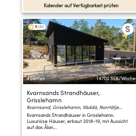
Kalender auf Verfügbarkeit prüfen
5
(
6
)
4 betten
14700
SEK/Woche
Kvarnsands Strandhäuser,
Grisslehamn
Kvarnsand, Grisslehamn, Väddö, Norrtälje...
Kvarnsands Strandhäuser in Grisslehamn.
Luxuriöse Häuser, erbaut 2018-19, mit Aussicht
auf das Ålan...