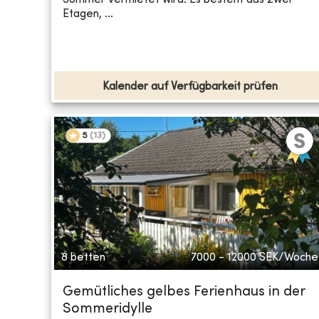
Etagen, ...
Kalender auf Verfügbarkeit prüfen
5
(
13
)
8 betten
7000 - 12000
SEK/Woche
Gemütliches gelbes Ferienhaus in der
Sommeridylle