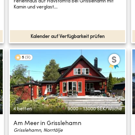
Ferienhaus auf Havstomta bei Grisslehamn mit
Kamin und verglast...
Kalender auf Verfügbarkeit prüfen
5
(
9
)
4 betten
9000 - 13000
SEK/Woche
Am Meer in Grisslehamn
Grisslehamn, Norrtälje