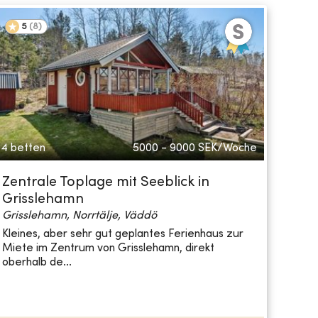
5
(
8
)
4 betten
5000 - 9000
SEK/Woche
Zentrale Toplage mit Seeblick in
Grisslehamn
Grisslehamn, Norrtälje, Väddö
Kleines, aber sehr gut geplantes Ferienhaus zur
Miete im Zentrum von Grisslehamn, direkt
oberhalb de...