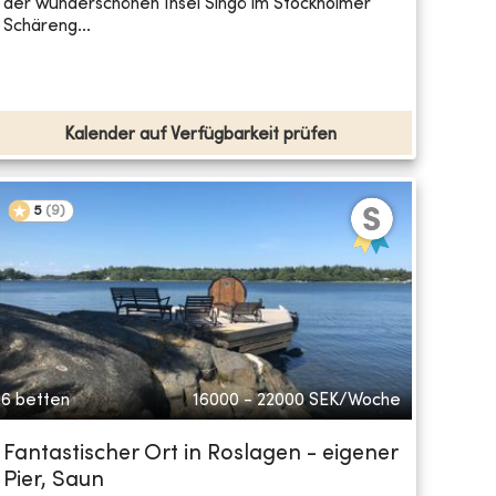
der wunderschönen Insel Singö im Stockholmer
Schäreng...
Kalender auf Verfügbarkeit prüfen
5
(
9
)
6 betten
16000 - 22000
SEK/Woche
Fantastischer Ort in Roslagen - eigener
Pier, Saun