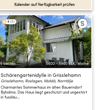
Kalender auf Verfügbarkeit prüfen
5
(
8
)
6 betten
5600 - 6900
SEK/Woche
Schärengartenidylle in Grisslehamn
Grisslehamn, Roslagen, Väddö, Norrtälje
Charmantes Sommerhaus im alten Bauerndorf
Byholma. Das Haus liegt geschützt und ungestört
in fussläu...