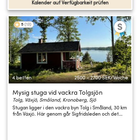
Kalender auf Verfügbarkeit prüfen
5
(
13
)
4 betten
2500 - 2700
SEK/Woche
Mysig stuga vid vackra Tolgsjön
Tolg, Växjö, Småland, Kronoberg, Sjö
Stugan ligger i den vackra byn Tolg i Småland, 30 km
från Växjö. Här genom går Sigfridsleden och det...