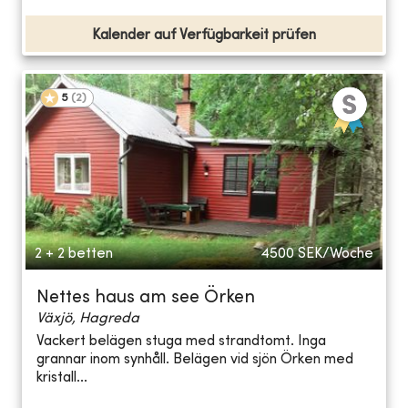
Kalender auf Verfügbarkeit prüfen
5
(
2
)
2 + 2 betten
4500
SEK/Woche
Nettes haus am see Örken
Växjö, Hagreda
Vackert belägen stuga med strandtomt. Inga
grannar inom synhåll. Belägen vid sjön Örken med
kristall...