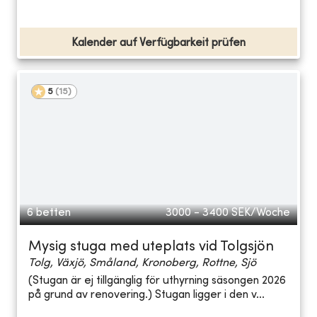
Kalender auf Verfügbarkeit prüfen
5
(
15
)
6 betten
3000 - 3400
SEK/Woche
Mysig stuga med uteplats vid Tolgsjön
Tolg, Växjö, Småland, Kronoberg, Rottne, Sjö
(Stugan är ej tillgänglig för uthyrning säsongen 2026
på grund av renovering.) Stugan ligger i den v...