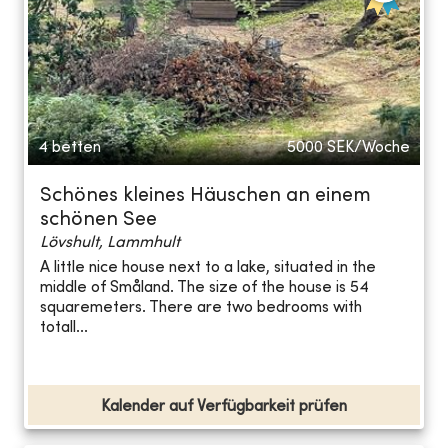
4 betten
5000
SEK/Woche
Schönes kleines Häuschen an einem
schönen See
Lövshult, Lammhult
A little nice house next to a lake, situated in the
middle of Småland. The size of the house is 54
squaremeters. There are two bedrooms with
totall...
Kalender auf Verfügbarkeit prüfen