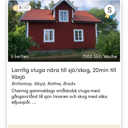
5
(
10
)
5 betten
7000
SEK/Woche
Lantlig stuga nära till sjö/skog, 20min till
Växjö
Brittatorp, Växjö, Rottne, Braås
Charmig gammaldags småländsk stuga med
gångavstånd till sjön Innaren och skog med olika
elljusspår. ...