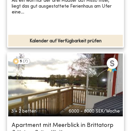
Als ein won nur der drei Häuser auf Hissö Insel,
liegt das gut ausgestattete Ferienhaus am Ufer
eine...
Kalender auf Verfügbarkeit prüfen
5
(
7
)
3 + 2 betten
6000 - 8000
SEK/Woche
Apartment mit Meerblick in Brittatorp