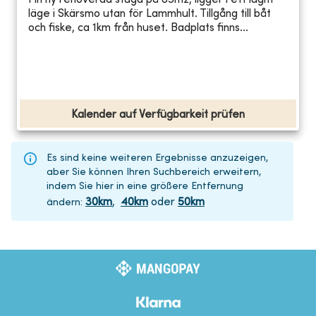
Fin ny renoverad stuga på 85m2, ligger i ett lugnt
läge i Skärsmo utan för Lammhult. Tillgång till båt
och fiske, ca 1km från huset. Badplats finns...
Kalender auf Verfügbarkeit prüfen
Es sind keine weiteren Ergebnisse anzuzeigen,
aber Sie können Ihren Suchbereich erweitern,
indem Sie hier in eine größere Entfernung
30
km
,
40
km
oder
50
km
ändern
: