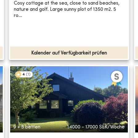
Cosy cottage at the sea, close to sand beaches,
nature and golf. Large sunny plot of 1350 m2. 5
ro...
Kalender auf Verfügbarkeit prüfen
4
(
1
)
9 + 5 betten
14000 - 17000
SEK/Woche