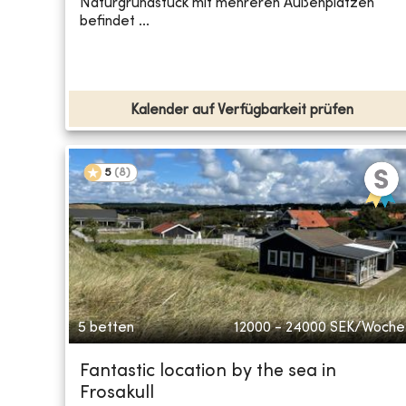
Naturgrundstück mit mehreren Außenplätzen
befindet ...
Kalender auf Verfügbarkeit prüfen
5
(
8
)
5 betten
12000 - 24000
SEK/Woche
Fantastic location by the sea in
Frosakull