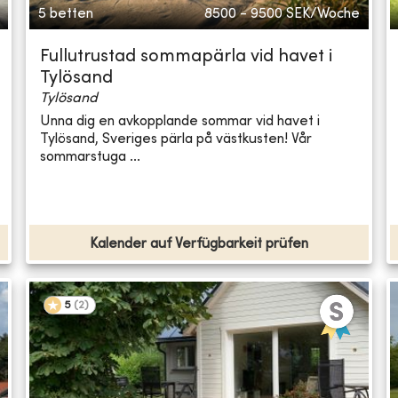
5 betten
8500 - 9500
SEK/Woche
Fullutrustad sommapärla vid havet i
Tylösand
Tylösand
Unna dig en avkopplande sommar vid havet i
Tylösand, Sveriges pärla på västkusten! Vår
sommarstuga ...
Kalender auf Verfügbarkeit prüfen
5
(
2
)