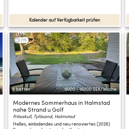
Kalender auf Verfügbarkeit prüfen
(
11
)
6 betten
9000 - 16000
SEK/Woche
Modernes Sommerhaus in Halmstad
nahe Strand u Golf
Frösakull, Tylösand, Halmstad
Helles, einladendes und neu renoviertes (2026)