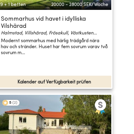
9 + 1 betten
20000 - 28000
SEK/Woche
Sommarhus vid havet i idylliska
Vilshärad
Halmstad, Villshärad, Frösakull, Västkusten...
Modernt sommarhus med härlig trädgård nära
hav och stränder. Huset har fem sovrum varav två
sovrum m...
Kalender auf Verfügbarkeit prüfen
5
(
2
)