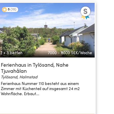
5
(
15
)
2 + 3 betten
7000 - 8000
SEK/Woche
Ferienhaus in Tylösand, Nahe
Tjuvahålan
Tylösand, Halmstad
Ferienhaus Nummer 110 besteht aus einem
Zimmer mit Küchenteil auf insgesamt 24 m2
Wohnfläche. Erbaut...