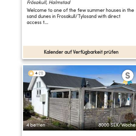
Frösakull, Halmstad
Welcome to one of the few summer houses in the
sand dunes in Frosakull/Tylosand with direct
access t...
Kalender auf Verfügbarkeit prüfen
4
(
1
)
4 betten
8000
SEK/Woche