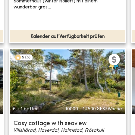
Sommerhaus (winter isoliert) mit einem
wunderbar gros...
Kalender auf Verfügbarkeit prüfen
5
(
5
)
6 + 1 betten
10000 - 14500
SEK/Woche
Cosy cottage with seaview
Villshärad, Haverdal, Halmstad, Frösakull