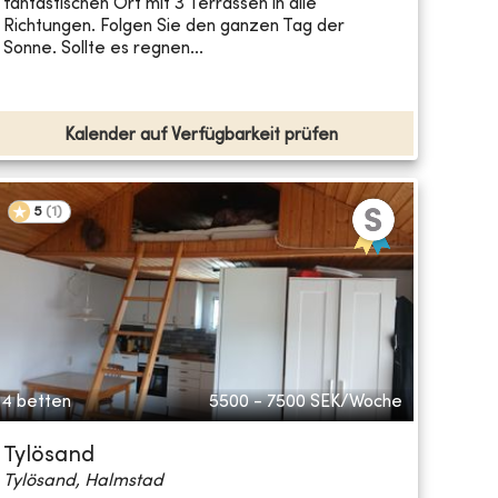
fantastischen Ort mit 3 Terrassen in alle
Richtungen. Folgen Sie den ganzen Tag der
Sonne. Sollte es regnen...
Kalender auf Verfügbarkeit prüfen
5
(
1
)
4 betten
5500 - 7500
SEK/Woche
Tylösand
Tylösand, Halmstad