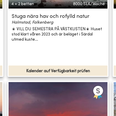
4 + 2 betten
8000
SEK/Woche
Stuga nära hav och rofylld natur
Halmstad, Falkenberg
☀️ VILL DU SEMESTRA PÅ VÄSTKUSTEN☀️ Huset
stod klart våren 2023 och är beläget i Särdal
utmed kuste...
Kalender auf Verfügbarkeit prüfen