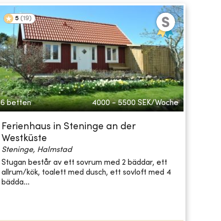
5
(
19
)
6 betten
4000 - 5500
SEK/Woche
Ferienhaus in Steninge an der
Westküste
Steninge, Halmstad
Stugan består av ett sovrum med 2 bäddar, ett
allrum/kök, toalett med dusch, ett sovloft med 4
bädda...