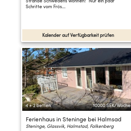
Strände Schwedens wohnen! Nur ein paar
Schritte vom Frös...
Kalender auf Verfügbarkeit prüfen
4 + 2 betten
10000
SEK/Woche
Ferienhaus in Steninge bei Halmsad
Steninge, Glassvik, Halmstad, Falkenberg