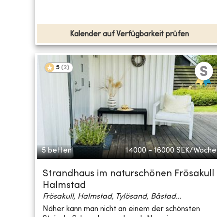
Kalender auf Verfügbarkeit prüfen
5
(
2
)
5 betten
14000 - 16000
SEK/Woche
Strandhaus im naturschönen Frösakull
Halmstad
Frösakull, Halmstad, Tylösand, Båstad...
Näher kann man nicht an einem der schönsten