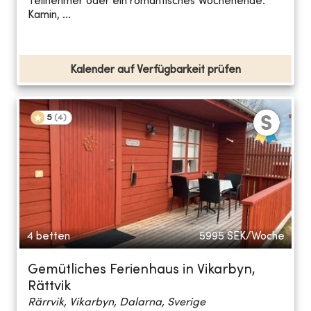
Teilnehmer oder ein romantisches Wochenende.
Kamin, ...
Kalender auf Verfügbarkeit prüfen
5
(
4
)
4 betten
5995
SEK/Woche
Gemütliches Ferienhaus in Vikarbyn,
Rättvik
Rärrvik, Vikarbyn, Dalarna, Sverige