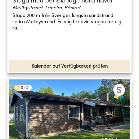
Stuga med perfekt läge nära havet
Mellbystrand, Laholm, Båstad
Stuga 200 m från Sveriges längsta sandstrand i
södra Mellbystrand. En stig bredvid stugan tar dig
ra...
Kalender auf Verfügbarkeit prüfen
5
(
2
)