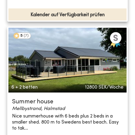
Kalender auf Verfügbarkeit prüfen
5
(
7
)
6 + 2 betten
12800
SEK/Woche
Summer house
Mellbystrand, Halmstad
Nice summerhouse with 6 beds plus 2 beds in a
smaller shed. 800 m to Swedens best beach. Easy
to tak...