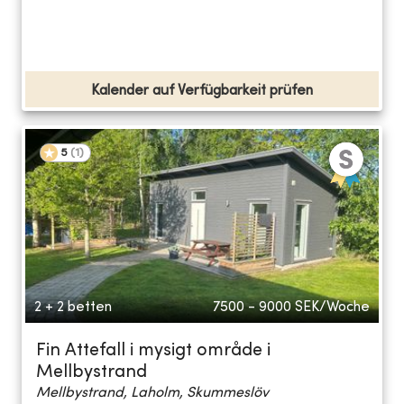
Kalender auf Verfügbarkeit prüfen
5
(
1
)
2 + 2 betten
7500 - 9000
SEK/Woche
Fin Attefall i mysigt område i
Mellbystrand
Mellbystrand, Laholm, Skummeslöv