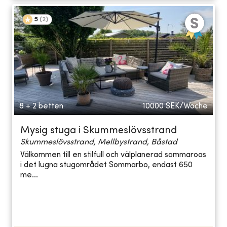
5
(
2
)
8 + 2 betten
10000
SEK/Woche
Mysig stuga i Skummeslövsstrand
Skummeslövsstrand, Mellbystrand, Båstad
Välkommen till en stilfull och välplanerad sommaroas
i det lugna stugområdet Sommarbo, endast 650
me...