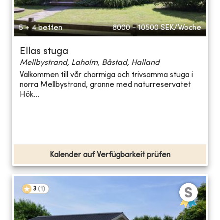
5 + 4 betten
8000 - 10500
SEK/Woche
Ellas stuga
Mellbystrand, Laholm, Båstad, Halland
Välkommen till vår charmiga och trivsamma stuga i
norra Mellbystrand, granne med naturreservatet
Hök...
Kalender auf Verfügbarkeit prüfen
3
(
1
)