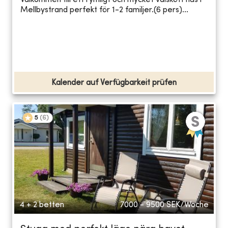
Välkommen till ett rymligt och mycket välskött hus i
Mellbystrand perfekt för 1-2 familjer.(6 pers)...
Kalender auf Verfügbarkeit prüfen
5
(
6
)
4 + 2 betten
7000 - 9500
SEK/Woche