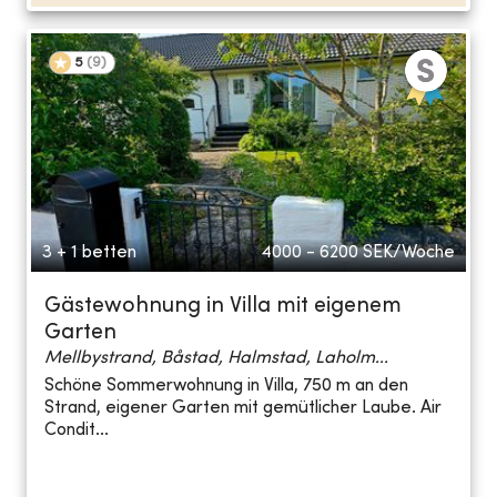
5
(
9
)
3 + 1 betten
4000 - 6200
SEK/Woche
Gästewohnung in Villa mit eigenem
Garten
Mellbystrand, Båstad, Halmstad, Laholm...
Schöne Sommerwohnung in Villa, 750 m an den
Strand, eigener Garten mit gemütlicher Laube. Air
Condit...