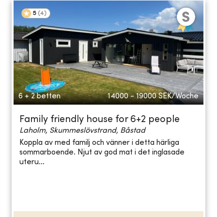
5
(
4
)
6 + 2 betten
14000 - 19000
SEK/Woche
Family friendly house for 6+2 people
Laholm, Skummeslövstrand, Båstad
Koppla av med familj och vänner i detta härliga
sommarboende. Njut av god mat i det inglasade
uteru...