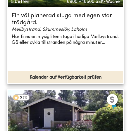
5 betten
6900 - 16500
SEK/Woche
Fin väl planerad stuga med egen stor
trädgård.
Mellbystrand, Skummeslöv, Laholm
Här finns en mysig liten stuga i härliga Mellbystrand.
Gå eller cykla till stranden på några minuter...
Kalender auf Verfügbarkeit prüfen
5
(
1
)