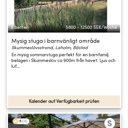
6 betten
5800 - 12500
SEK/Woche
Mysig stuga i barnvänligt område
Skummeslövsstrand, Laholm, Båstad
En mysig sommarstuga perfekt för en barnfamilj
belägen i Skummeslöv ca 900m från havet. Ljus och
luf...
Kalender auf Verfügbarkeit prüfen
5
(
3
)