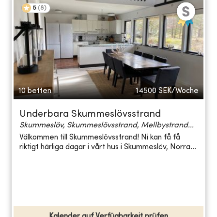
5
(
8
)
10 betten
14500
SEK/Woche
Underbara Skummeslövsstrand
Skummeslöv, Skummeslövsstrand, Mellbystrand...
Välkommen till Skummeslövsstrand! Ni kan få få
riktigt härliga dagar i vårt hus i Skummeslöv, Norra...
Kalender auf Verfügbarkeit prüfen