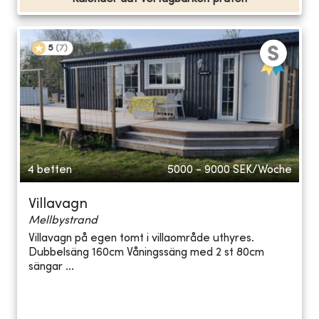
5
(
7
)
4 betten
5000 - 9000
SEK/Woche
Villavagn
Mellbystrand
Villavagn på egen tomt i villaområde uthyres.
Dubbelsäng 160cm Våningssäng med 2 st 80cm
sängar ...