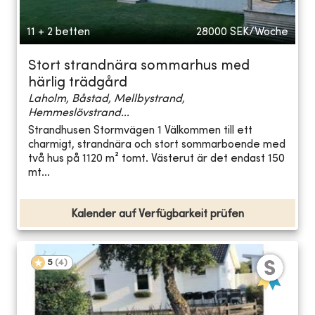
11 + 2 betten
28000
SEK/Woche
Stort strandnära sommarhus med
härlig trädgård
Laholm, Båstad, Mellbystrand,
Hemmeslövstrand...
Strandhusen Stormvägen 1 Välkommen till ett
charmigt, strandnära och stort sommarboende med
två hus på 1120 m² tomt. Västerut är det endast 150
mt...
Kalender auf Verfügbarkeit prüfen
5
(
4
)