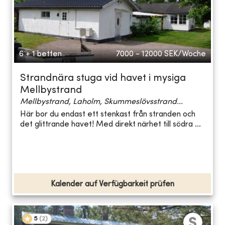
6 + 1 betten
7000 - 12000
SEK/Woche
Strandnära stuga vid havet i mysiga
Mellbystrand
Mellbystrand, Laholm, Skummeslövsstrand...
Här bor du endast ett stenkast från stranden och
det glittrande havet! Med direkt närhet till södra ...
Kalender auf Verfügbarkeit prüfen
5
(
2
)