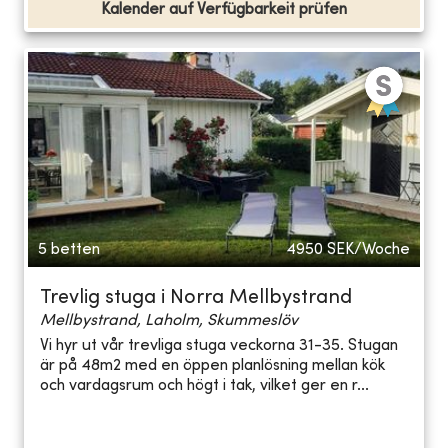
Kalender auf Verfügbarkeit prüfen
5 betten
4950
SEK/Woche
Trevlig stuga i Norra Mellbystrand
Mellbystrand, Laholm, Skummeslöv
Vi hyr ut vår trevliga stuga veckorna 31-35. Stugan
är på 48m2 med en öppen planlösning mellan kök
och vardagsrum och högt i tak, vilket ger en r...