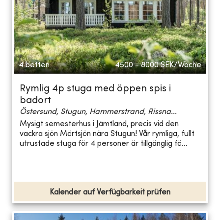
4 betten
4500 - 8000
SEK/Woche
Rymlig 4p stuga med öppen spis i
badort
Östersund, Stugun, Hammerstrand, Rissna...
Mysigt semesterhus i Jämtland, precis vid den
vackra sjön Mörtsjön nära Stugun! Vår rymliga, fullt
utrustade stuga för 4 personer är tillgänglig fö...
Kalender auf Verfügbarkeit prüfen