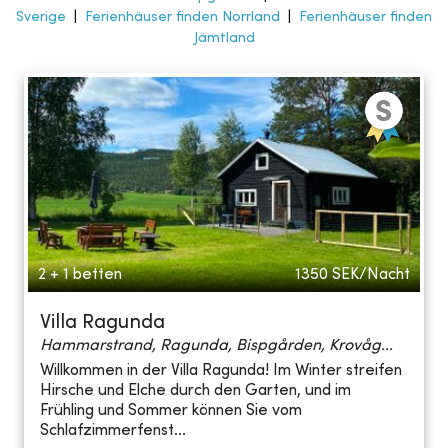
Sverige
|
Ferienhäuser finden Norrland
|
Ferienhäuser finden
Jämtland
2 + 1 betten
1350
SEK/Nacht
Villa Ragunda
Hammarstrand, Ragunda, Bispgården, Krovåg...
Willkommen in der Villa Ragunda! Im Winter streifen
Hirsche und Elche durch den Garten, und im
Frühling und Sommer können Sie vom
Schlafzimmerfenst...