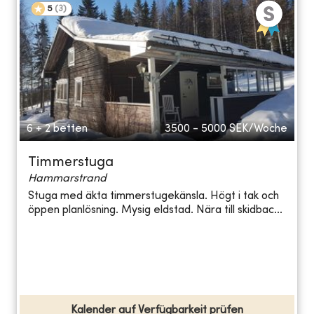
5
(
3
)
6 + 2 betten
3500 - 5000
SEK/Woche
Timmerstuga
Hammarstrand
Stuga med äkta timmerstugekänsla. Högt i tak och
öppen planlösning. Mysig eldstad. Nära till skidbac...
Kalender auf Verfügbarkeit prüfen