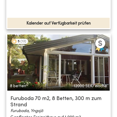
Kalender auf Verfügbarkeit prüfen
5
(
13
)
8 betten
12000
SEK/Woche
Furuboda 70 m2, 8 Betten, 300 m zum
Strand
Furuboda, Yngsjö