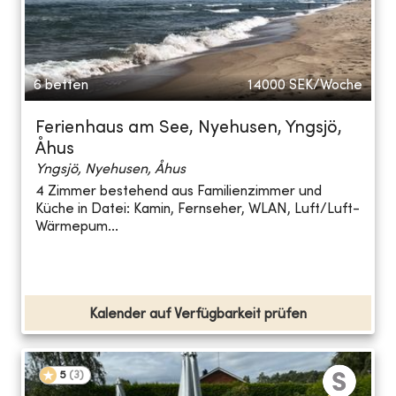
6 betten
14000
SEK/Woche
Ferienhaus am See, Nyehusen, Yngsjö,
Åhus
Yngsjö, Nyehusen, Åhus
4 Zimmer bestehend aus Familienzimmer und
Küche in Datei: Kamin, Fernseher, WLAN, Luft/Luft-
Wärmepum...
Kalender auf Verfügbarkeit prüfen
5
(
3
)