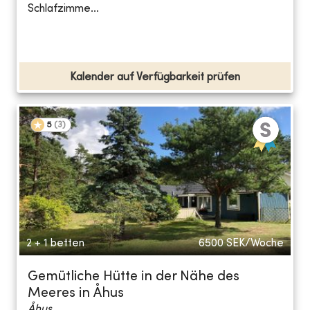
Schlafzimme...
Kalender auf Verfügbarkeit prüfen
5
(
3
)
2 + 1 betten
6500
SEK/Woche
Gemütliche Hütte in der Nähe des
Meeres in Åhus
Åhus