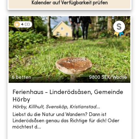
Kalender auf Verfügbarkeit prüfen
4
(
2
)
6 betten
9800
SEK/Woche
Ferienhaus - Linderödsåsen, Gemeinde
Hörby
Hörby, Killhult, Svensköp, Kristianstad...
Liebst du die Natur und Wandern? Dann ist
Linderödsåsen genau das Richtige für dich! Oder
möchtest d...