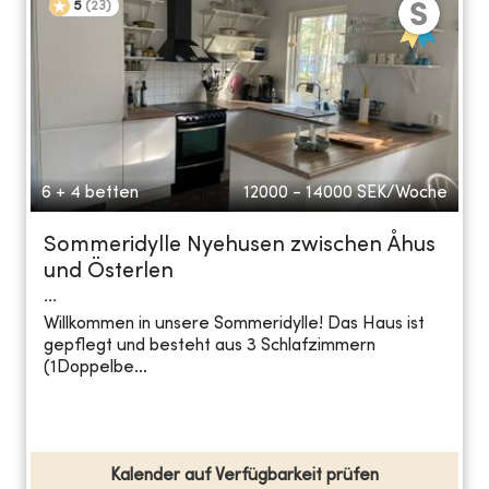
5
(
23
)
6 + 4 betten
12000 - 14000
SEK/Woche
Sommeridylle Nyehusen zwischen Åhus
und Österlen
...
Willkommen in unsere Sommeridylle! Das Haus ist
gepflegt und besteht aus 3 Schlafzimmern
(1Doppelbe...
Kalender auf Verfügbarkeit prüfen