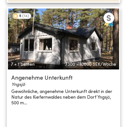
5
(
14
)
7 + 1 betten
7300 - 10600
SEK/Woche
Angenehme Unterkunft
Yngsjö
Gewöhnliche, angenehme Unterkunft direkt in der
Natur des Kiefernwaldes neben dem Dorf Yngsjö,
500 m...