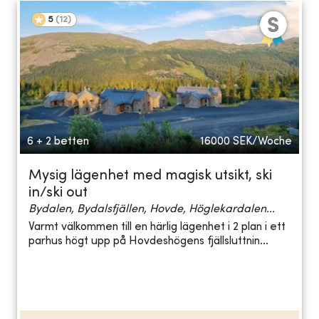
5
(
12
)
6 + 2 betten
16000
SEK/Woche
Mysig lägenhet med magisk utsikt, ski
in/ski out
Bydalen, Bydalsfjällen, Hovde, Höglekardalen...
Varmt välkommen till en härlig lägenhet i 2 plan i ett
parhus högt upp på Hovdeshögens fjällsluttnin...