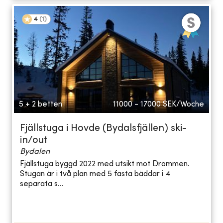
4
(
1
)
5 + 2 betten
11000 - 17000
SEK/Woche
Fjällstuga i Hovde (Bydalsfjällen) ski-
in/out
Bydalen
Fjällstuga byggd 2022 med utsikt mot Drommen.
Stugan är i två plan med 5 fasta bäddar i 4
separata s...