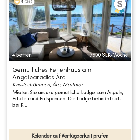
5
(
28
)
4 betten
7500
SEK/Woche
Gemütliches Ferienhaus am
Angelparadies Åre
Kvissleströmmen, Åre, Mattmar
Mieten Sie unsere gemütliche Lodge zum Angeln,
Erholen und Entspannen. Die Lodge befindet sich
bei K...
Kalender auf Verfügbarkeit prüfen