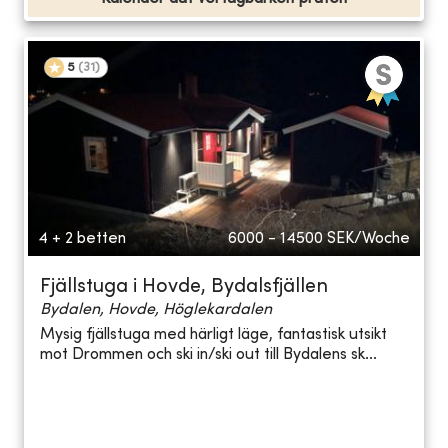
5
(
31
)
4 + 2 betten
6000 - 14500
SEK/Woche
Fjällstuga i Hovde, Bydalsfjällen
Bydalen, Hovde, Höglekardalen
Mysig fjällstuga med härligt läge, fantastisk utsikt
mot Drommen och ski in/ski out till Bydalens sk...