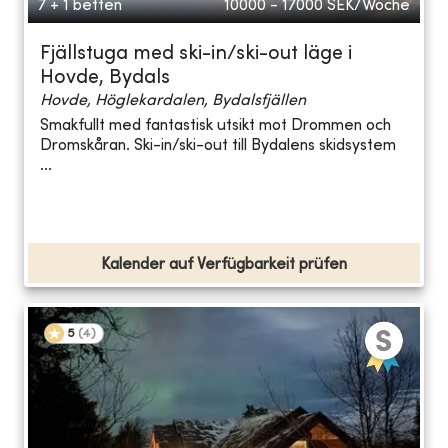
7 + 1 betten
10000 - 17000
SEK/Woche
Fjällstuga med ski-in/ski-out läge i
Hovde, Bydals
Hovde, Höglekardalen, Bydalsfjällen
Smakfullt med fantastisk utsikt mot Drommen och
Dromskåran. Ski-in/ski-out till Bydalens skidsystem
...
Kalender auf Verfügbarkeit prüfen
5
(
4
)