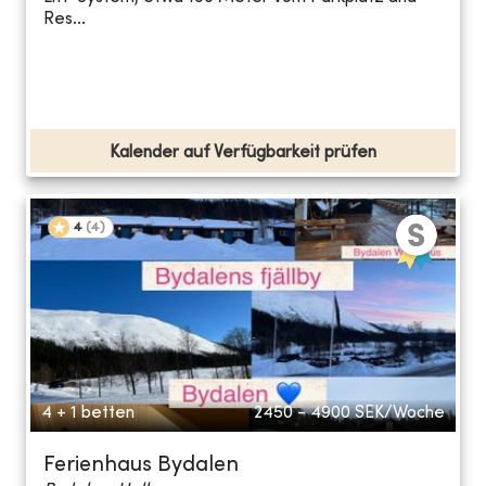
Res...
Kalender auf Verfügbarkeit prüfen
4
(
4
)
4 + 1 betten
2450 - 4900
SEK/Woche
Ferienhaus Bydalen