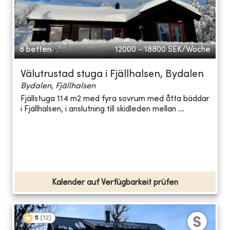
8 betten
12000 - 18800
SEK/Woche
Välutrustad stuga i Fjällhalsen, Bydalen
Bydalen, Fjällhalsen
Fjällstuga 114 m2 med fyra sovrum med åtta bäddar
i Fjällhalsen, i anslutning till skidleden mellan ...
Kalender auf Verfügbarkeit prüfen
5
(
12
)