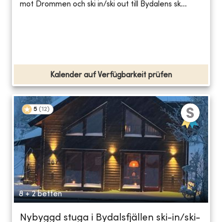
mot Drommen och ski in/ski out till Bydalens sk...
Kalender auf Verfügbarkeit prüfen
5
(
12
)
8 + 2 betten
Nybyggd stuga i Bydalsfjällen ski-in/ski-