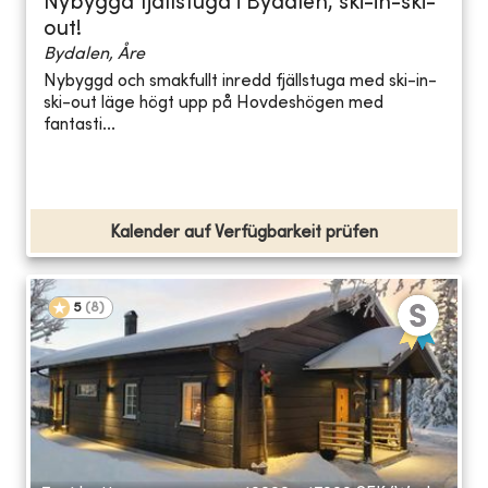
Nybyggd fjällstuga i Bydalen, ski-in-ski-
out!
Bydalen, Åre
Nybyggd och smakfullt inredd fjällstuga med ski-in-
ski-out läge högt upp på Hovdeshögen med
fantasti...
Kalender auf Verfügbarkeit prüfen
5
(
8
)