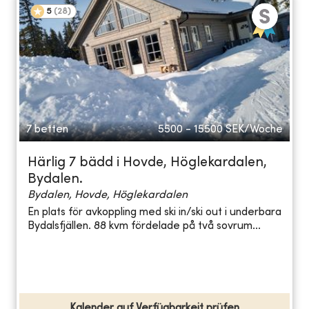
5
(
28
)
7 betten
5500 - 15500
SEK/Woche
Härlig 7 bädd i Hovde, Höglekardalen,
Bydalen.
Bydalen, Hovde, Höglekardalen
En plats för avkoppling med ski in/ski out i underbara
Bydalsfjällen. 88 kvm fördelade på två sovrum...
Kalender auf Verfügbarkeit prüfen