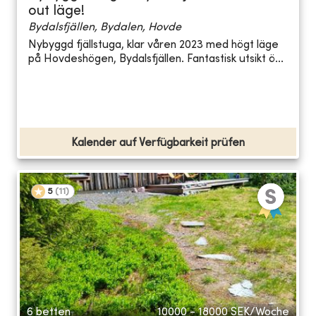
out läge!
Bydalsfjällen, Bydalen, Hovde
Nybyggd fjällstuga, klar våren 2023 med högt läge
på Hovdeshögen, Bydalsfjällen. Fantastisk utsikt ö...
Kalender auf Verfügbarkeit prüfen
5
(
11
)
6 betten
10000 - 18000
SEK/Woche