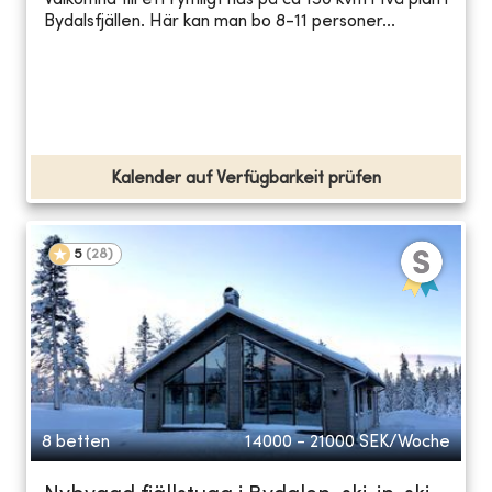
Välkomna till ett rymligt hus på ca 150 kvm i två plan i
Bydalsfjällen. Här kan man bo 8-11 personer...
Kalender auf Verfügbarkeit prüfen
5
(
28
)
8 betten
14000 - 21000
SEK/Woche