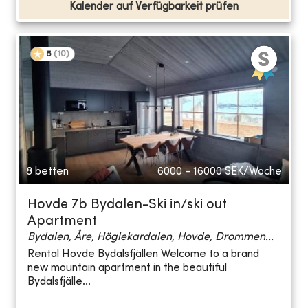
Kalender auf Verfügbarkeit prüfen
5
(
10
)
8 betten
6000 - 16000
SEK/Woche
Hovde 7b Bydalen-Ski in/ski out
Apartment
Bydalen, Åre, Höglekardalen, Hovde, Drommen...
Rental Hovde Bydalsfjällen Welcome to a brand
new mountain apartment in the beautiful
Bydalsfjälle...