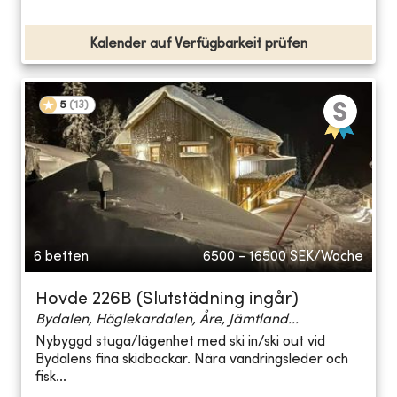
Kalender auf Verfügbarkeit prüfen
5
(
13
)
6 betten
6500 - 16500
SEK/Woche
Hovde 226B (Slutstädning ingår)
Bydalen, Höglekardalen, Åre, Jämtland...
Nybyggd stuga/lägenhet med ski in/ski out vid
Bydalens fina skidbackar. Nära vandringsleder och
fisk...