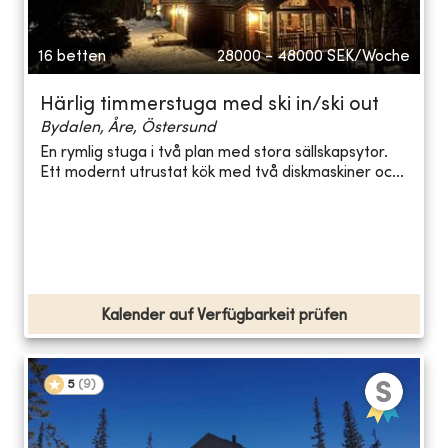
16 betten
28000 - 48000
SEK/Woche
Härlig timmerstuga med ski in/ski out
Bydalen, Åre, Östersund
En rymlig stuga i två plan med stora sällskapsytor.
Ett modernt utrustat kök med två diskmaskiner oc...
Kalender auf Verfügbarkeit prüfen
5
(
9
)