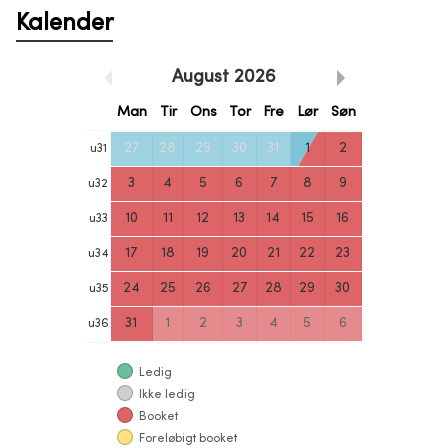
Kalender
August
2026
Man
Tir
Ons
Tor
Fre
Lør
Søn
27
28
29
30
31
1
2
u
31
3
4
5
6
7
8
9
u
32
10
11
12
13
14
15
16
u
33
17
18
19
20
21
22
23
u
34
24
25
26
27
28
29
30
u
35
31
1
2
3
4
5
6
u
36
Ledig
Ikke ledig
Booket
Foreløbigt booket