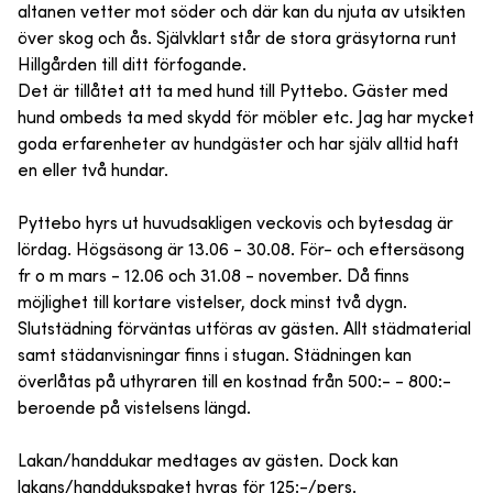
altanen vetter mot söder och där kan du njuta av utsikten
över skog och ås. Självklart står de stora gräsytorna runt
Hillgården till ditt förfogande.
Det är tillåtet att ta med hund till Pyttebo. Gäster med
hund ombeds ta med skydd för möbler etc. Jag har mycket
goda erfarenheter av hundgäster och har själv alltid haft
en eller två hundar.
Pyttebo hyrs ut huvudsakligen veckovis och bytesdag är
lördag. Högsäsong är 13.06 - 30.08. För- och eftersäsong
fr o m mars - 12.06 och 31.08 - november. Då finns
möjlighet till kortare vistelser, dock minst två dygn.
Slutstädning förväntas utföras av gästen. Allt städmaterial
samt städanvisningar finns i stugan. Städningen kan
överlåtas på uthyraren till en kostnad från 500:- - 800:-
beroende på vistelsens längd.
Lakan/handdukar medtages av gästen. Dock kan
lakans/handdukspaket hyras för 125:-/pers.