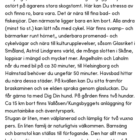
ostört på ägarens stora skogstomt. Här kan Du stressa av
och finna ro, bara vara. Det är nära till fina bad- och
fiskesjöar. Den närmaste ligger bara en km bort. Alla andra
(minst tio st.) kan lätt nås med cykel. Här finns svamp- och
bärmarker runt hörnet,, underbara promenad- och
cykelvägar och nära till kulturupplevelser, såsom Glasriket i
Småland, Astrid Lindgrens värld, de många slotten i Skåne,
loppisar i mängd och mycket mer. Ängelholm och Laholm
når du med bil på ca 30 minuter, till Helsingborg och
Halmstad behöver du ungefär 50 minuter. Havsbad hittar
du nära dessa städer. På kvällen kan Du sitta framför
braskaminen och se elden spraka genom glasluckan. Du
får gärna ta med Dig Din hund. På gården finns två hundar.
Ca 15 km bort finns Vallåsen/Kungsbyggets anläggning för
mountainbike och äventyrspark.
Stugan är liten, men välplanerad och lämplig för två vuxna
pers. En liten familj är naturligtvis välkommen. Barnsäng
och barnstol kan ställas till förfogande. Den har allt man