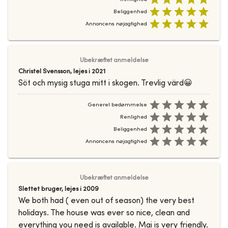
Beliggenhed
Annoncens nøjagtighed
Ubekræftet anmeldelse
Christel Svensson
,
lejes i
2021
Söt och mysig stuga mitt i skogen. Trevlig värd😀
Generel bedømmelse
Renlighed
Beliggenhed
Annoncens nøjagtighed
Ubekræftet anmeldelse
Slettet bruger
,
lejes i
2009
We both had ( even out of season) the very best
holidays. The house was ever so nice, clean and
everything you need is available. Mai is very friendly.