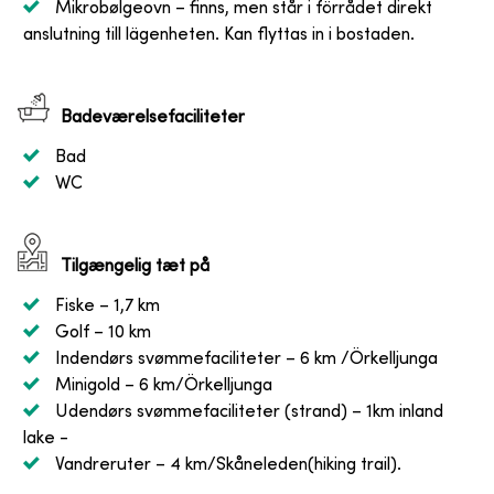
Mikrobølgeovn
– finns, men står i förrådet direkt
anslutning till lägenheten. Kan flyttas in i bostaden.
Badeværelsefaciliteter
Bad
WC
Tilgængelig tæt på
Fiske
– 1,7 km
Golf
– 10 km
Indendørs svømmefaciliteter
– 6 km /Örkelljunga
Minigold
– 6 km/Örkelljunga
Udendørs svømmefaciliteter (strand)
– 1km inland
lake -
Vandreruter
– 4 km/Skåneleden(hiking trail).