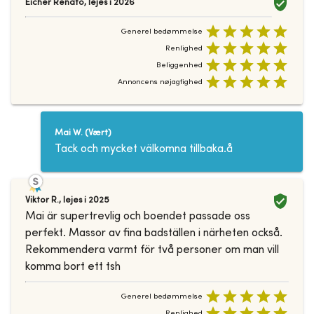
Eicher Renato
,
lejes i
2026
Generel bedømmelse
Renlighed
Beliggenhed
Annoncens nøjagtighed
Mai W.
(
Vært
)
Tack och mycket välkomna tillbaka.å
Viktor R.
,
lejes i
2025
Mai är supertrevlig och boendet passade oss
perfekt. Massor av fina badställen i närheten också.
Rekommendera varmt för två personer om man vill
komma bort ett tsh
Generel bedømmelse
Renlighed