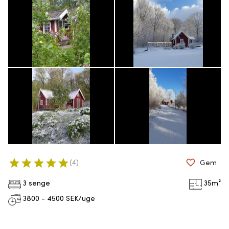
(
4
)
Gem
3 senge
35
m²
3800 - 4500
SEK/uge