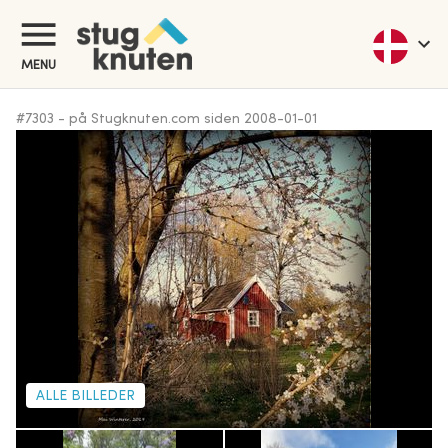
MENU
#
7303
-
på Stugknuten.com siden
2008-01-01
ALLE BILLEDER