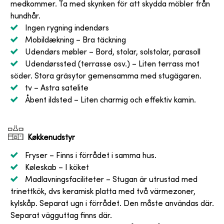
medkommer. Ta med skynken för att skydda möbler från
hundhår.
Ingen rygning indendørs
Mobildækning
– Bra täckning
Udendørs møbler
– Bord, stolar, solstolar, parasoll
Udendørssted (terrasse osv.)
– Liten terrass mot
söder. Stora gräsytor gemensamma med stugägaren.
tv
– Astra satelite
Åbent ildsted
– Liten charmig och effektiv kamin.
Køkkenudstyr
Fryser
– Finns i förrådet i samma hus.
Køleskab
– I köket
Madlavningsfaciliteter
– Stugan är utrustad med
trinettkök, dvs keramisk platta med två värmezoner,
kylskåp. Separat ugn i förrådet. Den måste användas där.
Separat vägguttag finns där.