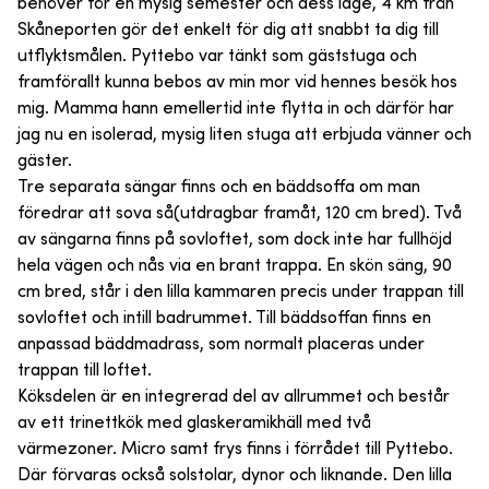
behöver för en mysig semester och dess läge, 4 km från
Skåneporten gör det enkelt för dig att snabbt ta dig till
utflyktsmålen. Pyttebo var tänkt som gäststuga och
framförallt kunna bebos av min mor vid hennes besök hos
mig. Mamma hann emellertid inte flytta in och därför har
jag nu en isolerad, mysig liten stuga att erbjuda vänner och
gäster.
Tre separata sängar finns och en bäddsoffa om man
föredrar att sova så(utdragbar framåt, 120 cm bred). Två
av sängarna finns på sovloftet, som dock inte har fullhöjd
hela vägen och nås via en brant trappa. En skön säng, 90
cm bred, står i den lilla kammaren precis under trappan till
sovloftet och intill badrummet. Till bäddsoffan finns en
anpassad bäddmadrass, som normalt placeras under
trappan till loftet.
Köksdelen är en integrerad del av allrummet och består
av ett trinettkök med glaskeramikhäll med två
värmezoner. Micro samt frys finns i förrådet till Pyttebo.
Där förvaras också solstolar, dynor och liknande. Den lilla