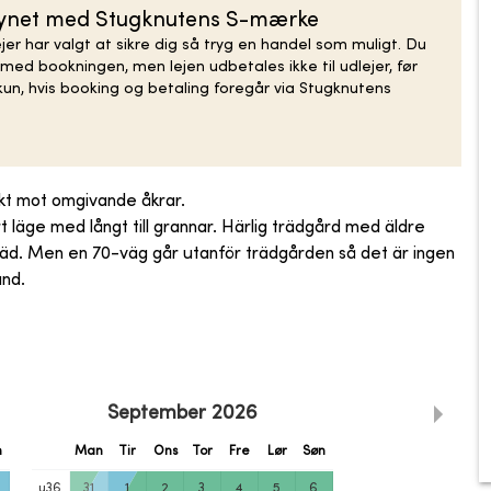
rsynet med Stugknutens S-mærke
er har valgt at sikre dig så tryg en handel som muligt. Du
med bookningen, men lejen udbetales ikke til udlejer, før
un, hvis booking og betaling foregår via Stugknutens
sikt mot omgivande åkrar.
 läge med långt till grannar. Härlig trädgård med äldre
träd. Men en 70-väg går utanför trädgården så det är ingen
and.
September
2026
n
Man
Tir
Ons
Tor
Fre
Lør
Søn
u
36
31
1
2
3
4
5
6