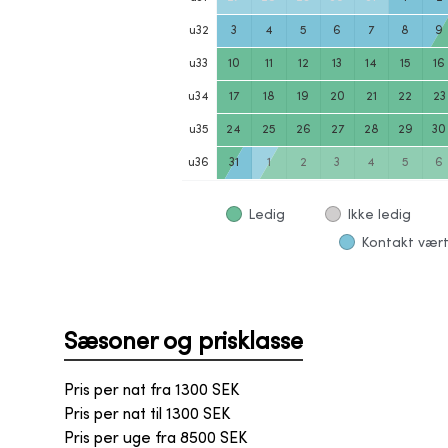
u
32
3
4
5
6
7
8
9
u
33
10
11
12
13
14
15
16
u
34
17
18
19
20
21
22
23
u
35
24
25
26
27
28
29
30
u
36
31
1
2
3
4
5
6
Ledig
Ikke ledig
Kontakt vært
Sæsoner og prisklasse
Pris per nat fra
1300
SEK
Pris per nat til
1300
SEK
Pris per uge fra
8500
SEK