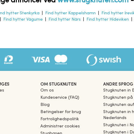
nge annoncer ved
www.stugknuten.com
ind hytter Stenkyrka
|
Find hytter Kappelshamn
|
Find hytter Irevi
|
Find hytter Vägume
|
Find hytter Närs
|
Find hytter Hideviken
ØGES
OM STUGKNUTEN
ANDRE SPROG
es
Om os
Stugknuten in E
Kundeservice (FAQ)
Stugknuten på
Blog
Stugknuten au
Betingelser for brug
Stugknuten in 
Nederlands
Fortrolighedspolitik
Stugknuten i N
Administrer cookies
Stugknuten i D
Stugbasen