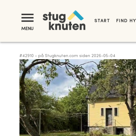
START
FIND H
MENU
#
42910
-
på Stugknuten.com siden
2026-05-04