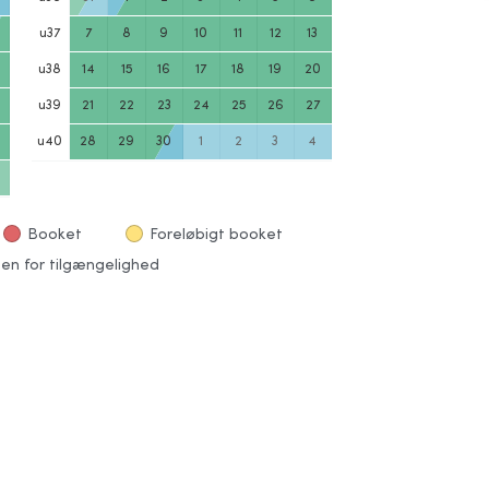
u
37
7
8
9
10
11
12
13
u
38
14
15
16
17
18
19
20
u
39
21
22
23
24
25
26
27
u
40
28
29
30
1
2
3
4
Booket
Foreløbigt booket
en for tilgængelighed