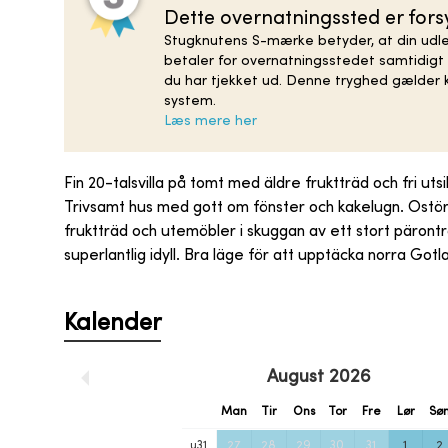
Dette overnatningssted er fo
Stugknutens S-mærke betyder, at din udlej
betaler for overnatningsstedet samtidigt 
du har tjekket ud. Denne tryghed gælder k
system.
Læs mere her
Fin 20-talsvilla på tomt med äldre fruktträd och fri ut
Trivsamt hus med gott om fönster och kakelugn. Ostört
fruktträd och utemöbler i skuggan av ett stort päron
superlantlig idyll. Bra läge för att upptäcka norra Gotl
Kalender
August
2026
Man
Tir
Ons
Tor
Fre
Lør
Sø
u
31
27
28
29
30
31
1
2