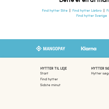
Dette er en af ma
Find hytter Slite
|
Find hytter Lärbro
|
F
Find hytter Sverige
HYTTER TIL LEJE
HYTTER S
Start
Hytter søg
Find hytter
Sidste minut