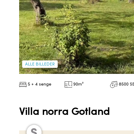
ALLE BILLEDER
5 + 4 senge
90
m²
8500
S
Villa norra Gotland