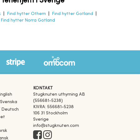
-
feriehjem i Sverige
k
|
Find hytter Othem
|
Find hytter Gotland
|
|
Find hytter Norra Gotland
KONTAKT
nglish
Stugknuten uthyrning AB
(556681-5238)
 Svenska
KIVRA: 556681-5238
f Deutsch
106 31 Stockholm
het
Sverige
info@stugknuten.com
orsk
ansk