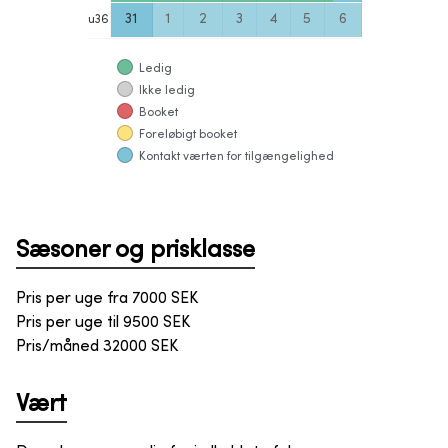
31
1
2
3
4
5
6
u
36
Ledig
Ikke ledig
Booket
Foreløbigt booket
Kontakt værten for tilgængelighed
Sæsoner og prisklasse
Pris per uge fra
7000
SEK
Pris per uge til
9500
SEK
Pris/måned
32000
SEK
Vært