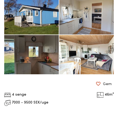
Gem
4 senge
46
m²
7000 - 9500
SEK/uge