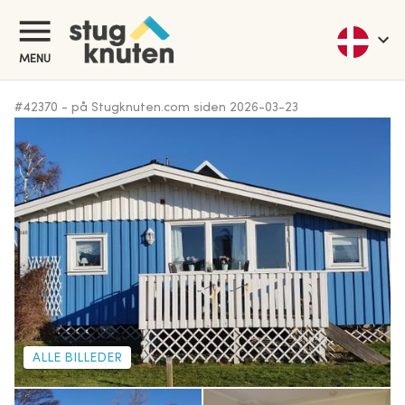
MENU
#
42370
-
på Stugknuten.com siden
2026-03-23
ALLE BILLEDER