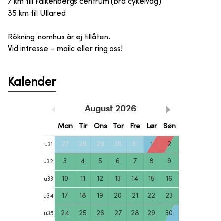
7 km till Falkenbergs centrum (bra cykelväg)
35 km till Ullared
Rökning inomhus är ej tillåten.
Vid intresse – maila eller ring oss!
Kalender
August
2026
Man
Tir
Ons
Tor
Fre
Lør
Søn
27
28
29
30
31
1
2
u
31
3
4
5
6
7
8
9
u
32
10
11
12
13
14
15
16
u
33
17
18
19
20
21
22
23
u
34
24
25
26
27
28
29
30
u
35