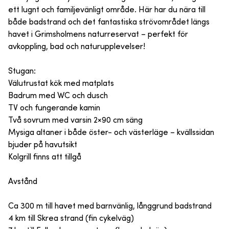
ett lugnt och familjevänligt område. Här har du nära till
både badstrand och det fantastiska strövområdet längs
havet i Grimsholmens naturreservat – perfekt för
avkoppling, bad och naturupplevelser!
Stugan:
Välutrustat kök med matplats
Badrum med WC och dusch
TV och fungerande kamin
Två sovrum med varsin 2×90 cm säng
Mysiga altaner i både öster- och västerläge – kvällssidan
bjuder på havutsikt
Kolgrill finns att tillgå
Avstånd
Ca 300 m till havet med barnvänlig, långgrund badstrand
4 km till Skrea strand (fin cykelväg)