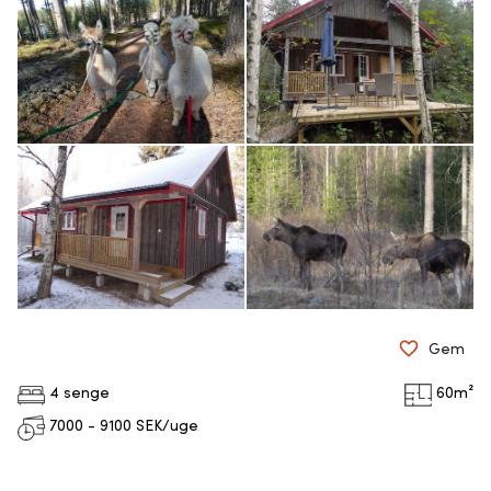
Gem
4 senge
60
m²
7000 - 9100
SEK/uge