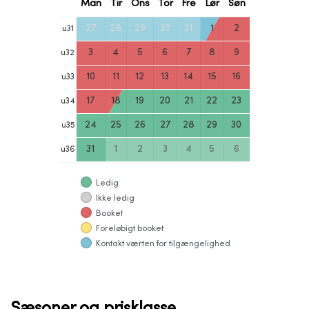
Man
Tir
Ons
Tor
Fre
Lør
Søn
27
28
29
30
31
1
2
u
31
3
4
5
6
7
8
9
u
32
10
11
12
13
14
15
16
u
33
17
18
19
20
21
22
23
u
34
24
25
26
27
28
29
30
u
35
31
1
2
3
4
5
6
u
36
Ledig
Ikke ledig
Booket
Foreløbigt booket
Kontakt værten for tilgængelighed
Sæsoner og prisklasse