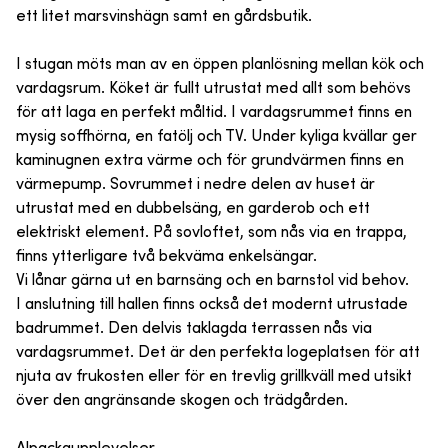
ett litet marsvinshägn samt en gårdsbutik.
I stugan möts man av en öppen planlösning mellan kök och
vardagsrum. Köket är fullt utrustat med allt som behövs
för att laga en perfekt måltid. I vardagsrummet finns en
mysig soffhörna, en fatölj och TV. Under kyliga kvällar ger
kaminugnen extra värme och för grundvärmen finns en
värmepump. Sovrummet i nedre delen av huset är
utrustat med en dubbelsäng, en garderob och ett
elektriskt element. På sovloftet, som nås via en trappa,
finns ytterligare två bekväma enkelsängar.
Vi lånar gärna ut en barnsäng och en barnstol vid behov.
I anslutning till hallen finns också det modernt utrustade
badrummet. Den delvis taklagda terrassen nås via
vardagsrummet. Det är den perfekta logeplatsen för att
njuta av frukosten eller för en trevlig grillkväll med utsikt
över den angränsande skogen och trädgården.