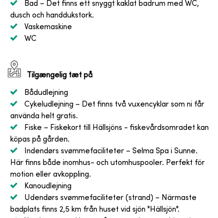
Bad
– Det finns ett snyggt kaklat badrum med WC,
dusch och handdukstork.
Vaskemaskine
WC
Tilgængelig tæt på
Bådudlejning
Cykeludlejning
– Det finns två vuxencyklar som ni får
använda helt gratis.
Fiske
– Fiskekort till Hällsjöns - fiskevårdsomradet kan
köpas på gården.
Indendørs svømmefaciliteter
– Selma Spa i Sunne.
Här finns både inomhus- och utomhuspooler. Perfekt för
motion eller avkoppling.
Kanoudlejning
Udendørs svømmefaciliteter (strand)
– Närmaste
badplats finns 2,5 km från huset vid sjön "Hällsjön".