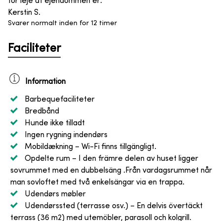
for leje af ejendommen er
:
Kerstin S.
Svarer normalt inden for 12 timer
Faciliteter
Information
Barbequefaciliteter
Bredbånd
Hunde ikke tilladt
Ingen rygning indendørs
Mobildækning
– Wi-Fi finns tillgängligt.
Opdelte rum
– I den främre delen av huset ligger
sovrummet med en dubbelsäng .Från vardagsrummet når
man sovloftet med två enkelsängar via en trappa.
Udendørs møbler
Udendørssted (terrasse osv.)
– En delvis övertäckt
terrass (36 m2) med utemöbler, parasoll och kolgrill.