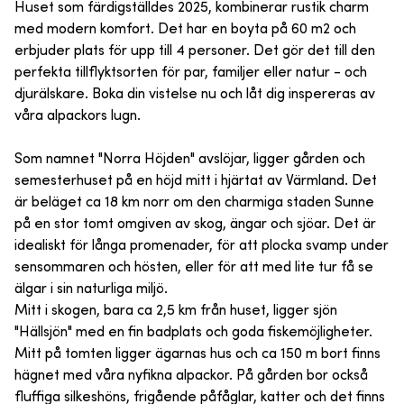
Huset som färdigställdes 2025, kombinerar rustik charm
med modern komfort. Det har en boyta på 60 m2 och
erbjuder plats för upp till 4 personer. Det gör det till den
perfekta tillflyktsorten för par, familjer eller natur - och
djurälskare. Boka din vistelse nu och låt dig inspereras av
våra alpackors lugn.
Som namnet "Norra Höjden" avslöjar, ligger gården och
semesterhuset på en höjd mitt i hjärtat av Värmland. Det
är beläget ca 18 km norr om den charmiga staden Sunne
på en stor tomt omgiven av skog, ängar och sjöar. Det är
idealiskt för långa promenader, för att plocka svamp under
sensommaren och hösten, eller för att med lite tur få se
älgar i sin naturliga miljö.
Mitt i skogen, bara ca 2,5 km från huset, ligger sjön
"Hällsjön" med en fin badplats och goda fiskemöjligheter.
Mitt på tomten ligger ägarnas hus och ca 150 m bort finns
hägnet med våra nyfikna alpackor. På gården bor också
fluffiga silkeshöns, frigående påfåglar, katter och det finns