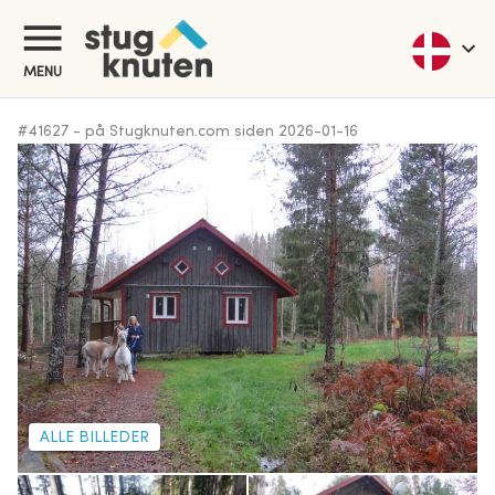
MENU
#
41627
-
på Stugknuten.com siden
2026-01-16
ALLE BILLEDER