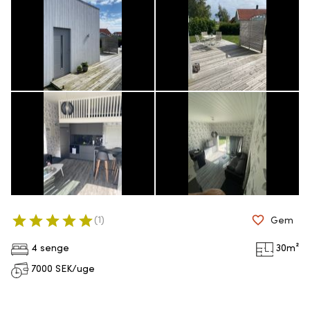
(
1
)
Gem
4 senge
30
m²
7000
SEK/uge