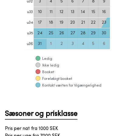
3
4
5
6
7
8
9
u
32
10
11
12
13
14
15
16
u
33
17
18
19
20
21
22
23
u
34
24
25
26
27
28
29
30
u
35
31
1
2
3
4
5
6
u
36
Ledig
Ikke ledig
Booket
Foreløbigt booket
Kontakt værten for tilgængelighed
Sæsoner og prisklasse
Pris per nat fra
1000
SEK
Pris per uge fra
7000
SEK