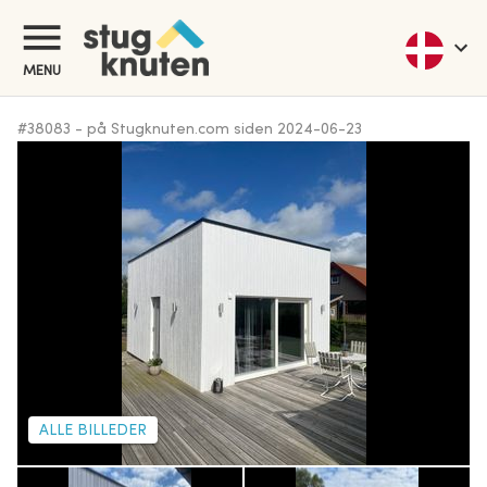
MENU
#
38083
-
på Stugknuten.com siden
2024-06-23
ALLE BILLEDER