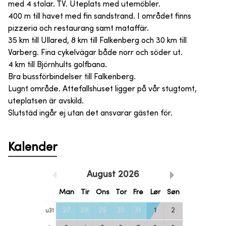
med 4 stolar. TV. Uteplats med utemöbler.
400 m till havet med fin sandstrand. I området finns
pizzeria och restaurang samt mataffär.
35 km till Ullared, 8 km till Falkenberg och 30 km till
Varberg. Fina cykelvägar både norr och söder ut.
4 km till Björnhults golfbana.
Bra bussförbindelser till Falkenberg.
Lugnt område. Attefallshuset ligger på vår stugtomt,
uteplatsen är avskild.
Slutstäd ingår ej utan det ansvarar gästen för.
Kalender
August
2026
Man
Tir
Ons
Tor
Fre
Lør
Søn
27
28
29
30
31
1
2
u
31