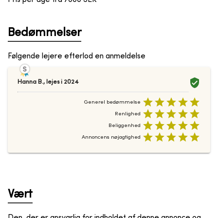
Bedømmelser
Følgende lejere efterlod en anmeldelse
Hanna B.
,
lejes i
2024
Generel bedømmelse
Renlighed
Beliggenhed
Annoncens nøjagtighed
Vært
Den, der er ansvarlig for indholdet af denne annonce og