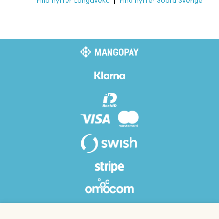
Find hytter Långaveka
|
Find hytter Södra Sverige