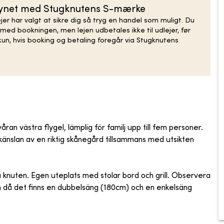
rsynet med Stugknutens S-mærke
er har valgt at sikre dig så tryg en handel som muligt. Du
med bookningen, men lejen udbetales ikke til udlejer, før
un, hvis booking og betaling foregår via Stugknutens
ran västra flygel, lämplig för familj upp till fem personer.
känslan av en riktig skånegård tillsammans med utsikten
å knuten. Egen uteplats med stolar bord och grill. Observera
 då det finns en dubbelsäng (180cm) och en enkelsäng