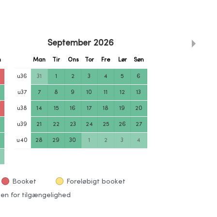
September
2026
n
Man
Tir
Ons
Tor
Fre
Lør
Søn
u
36
31
1
2
3
4
5
6
u
37
7
8
9
10
11
12
13
u
38
14
15
16
17
18
19
20
u
39
21
22
23
24
25
26
27
u
40
28
29
30
1
2
3
4
Booket
Foreløbigt booket
en for tilgængelighed