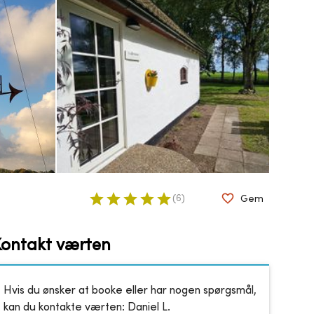
(
6
)
Gem
Kontakt værten
Hvis du ønsker at booke eller har nogen spørgsmål,
kan du kontakte værten:
Daniel L.