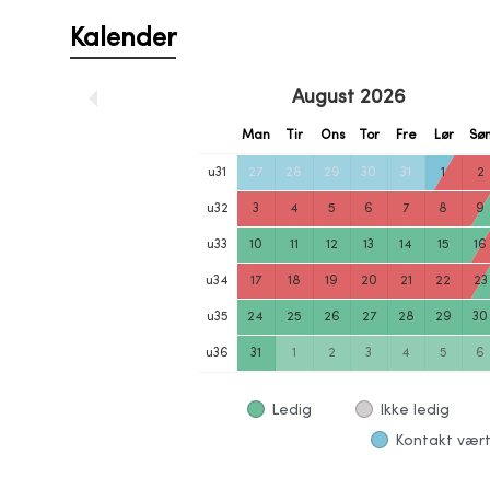
Kalender
August
2026
Man
Tir
Ons
Tor
Fre
Lør
Sø
u
31
27
28
29
30
31
1
2
u
32
3
4
5
6
7
8
9
u
33
10
11
12
13
14
15
16
u
34
17
18
19
20
21
22
23
u
35
24
25
26
27
28
29
30
u
36
31
1
2
3
4
5
6
Ledig
Ikke ledig
Kontakt vært