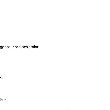
yggare, bord och stolar.
0.
mhus.