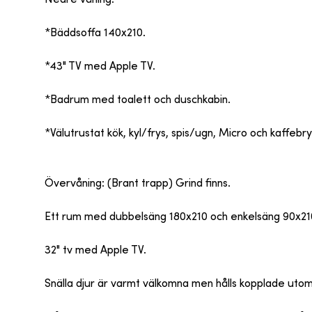
*Bäddsoffa 140x210.
*43" TV med Apple TV.
*Badrum med toalett och duschkabin.
*Välutrustat kök, kyl/frys, spis/ugn, Micro och kaffebr
Övervåning: (Brant trapp) Grind finns.
Ett rum med dubbelsäng 180x210 och enkelsäng 90x21
32" tv med Apple TV.
Snälla djur är varmt välkomna men hålls kopplade uto