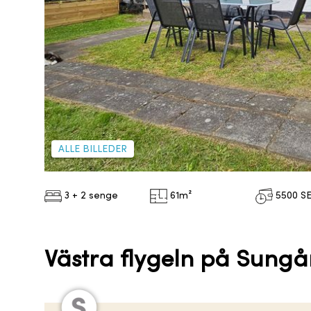
ALLE BILLEDER
3 + 2 senge
61
m²
5500
S
Västra flygeln på Sungå