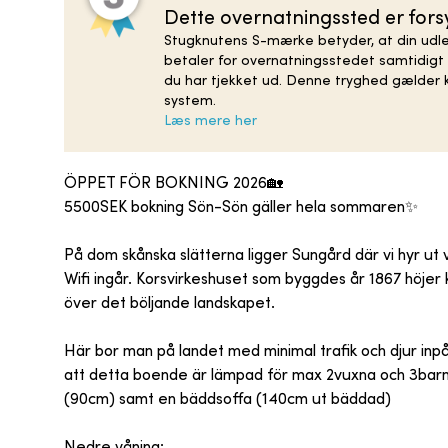
Dette overnatningssted er fo
Stugknutens S-mærke betyder, at din udlej
betaler for overnatningsstedet samtidigt 
du har tjekket ud. Denne tryghed gælder k
system.
Læs mere her
ÖPPET FÖR BOKNING 2026🏡
5500SEK bokning Sön-Sön gäller hela sommaren✨️
På dom skånska slätterna ligger Sungård där vi hyr ut vå
Wifi ingår. Korsvirkeshuset som byggdes år 1867 höjer 
över det böljande landskapet.
Här bor man på landet med minimal trafik och djur inp
att detta boende är lämpad för max 2vuxna och 3barn
(90cm) samt en bäddsoffa (140cm ut bäddad)
Nedre våning: