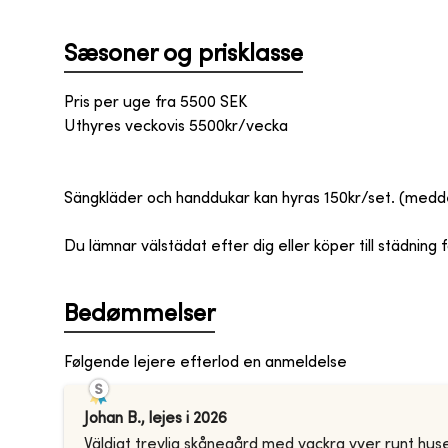
Sæsoner og prisklasse
Pris per uge fra
5500
SEK
Uthyres veckovis 5500kr/vecka
Sängkläder och handdukar kan hyras 150kr/set. (medd
Du lämnar välstädat efter dig eller köper till städnin
Bedømmelser
Følgende lejere efterlod en anmeldelse
Johan B.
,
lejes i
2026
Väldigt trevlig skånegård med vackra vyer runt huset.