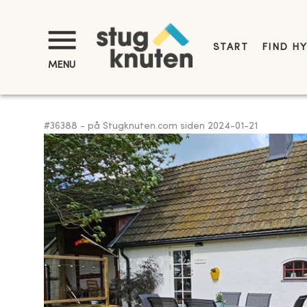
START
FIND H
MENU
#
36388
-
på Stugknuten.com siden
2024-01-21