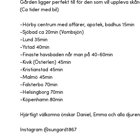
Gården ligger perfekt till för den som vill uppleva skån
(Ca tider med bil)
-Hörby centrum med affärer, apotek, badhus 15min
-Sjöbad ca 20min (Vombsjön)
-Lund 35min
-Ystad 40min
-Finaste havsbaden når man på 40-60min
-Kivik (Österlen) 45min
-Kristianstad 45min
-Malmö 45min
-Falsterbo 70min
-Helsingborg 70min
-Köpenhamn 80min
Hjärtligt välkomna önskar Daniel, Emma och alla djuren
Instagram @sungard1867