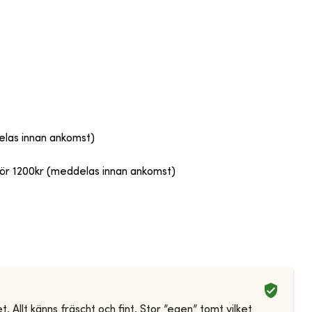
elas innan ankomst)
g för 1200kr (meddelas innan ankomst)
 Allt känns fräscht och fint. Stor ”egen” tomt vilket