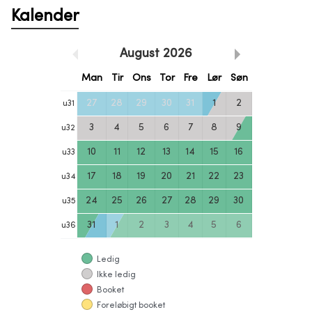
Kalender
August
2026
Man
Tir
Ons
Tor
Fre
Lør
Søn
27
28
29
30
31
1
2
u
31
3
4
5
6
7
8
9
u
32
10
11
12
13
14
15
16
u
33
17
18
19
20
21
22
23
u
34
24
25
26
27
28
29
30
u
35
31
1
2
3
4
5
6
u
36
Ledig
Ikke ledig
Booket
Foreløbigt booket