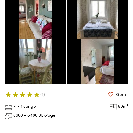
(
1
)
Gem
4 + 1 senge
50
m²
6900 - 8400
SEK/uge