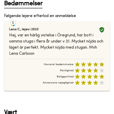
Bedømmelser
Følgende lejere efterlod en anmeldelse
Lena C.
,
lejes i
2023
Hej, var en härlig vistelse i Öregrund, har bott i
samma stuga i flera år under v 31. Mycket nöjda och
läget är perfekt. Mycket nöjda med stugan. Mvh
Lena Carlsson
Generel bedømmelse
Renlighed
Beliggenhed
Annoncens nøjagtighed
Vært