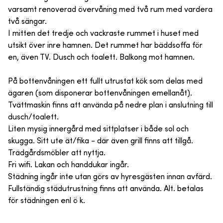
varsamt renoverad övervåning med två rum med vardera
två sängar.
I mitten det tredje och vackraste rummet i huset med
utsikt över inre hamnen. Det rummet har bäddsoffa för
en, även TV. Dusch och toalett. Balkong mot hamnen.
På bottenvåningen ett fullt utrustat kök som delas med
ägaren (som disponerar bottenvåningen emellanåt).
Tvättmaskin finns att använda på nedre plan i anslutning till
dusch/toalett.
Liten mysig innergård med sittplatser i både sol och
skugga. Sitt ute ät/fika - där även grill finns att tillgå.
Trädgårdsmöbler att nyttja.
Fri wifi. Lakan och handdukar ingår.
Städning ingår inte utan görs av hyresgästen innan avfärd.
Fullständig städutrustning finns att använda. Alt. betalas
för städningen enl ö k.