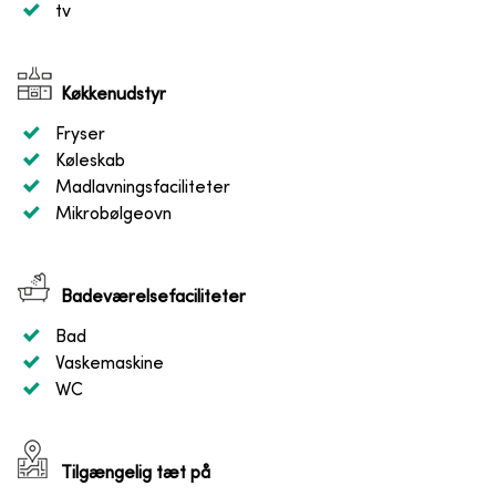
tv
Køkkenudstyr
Fryser
Køleskab
Madlavningsfaciliteter
Mikrobølgeovn
Badeværelsefaciliteter
Bad
Vaskemaskine
WC
Tilgængelig tæt på