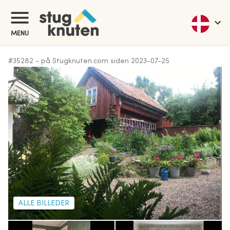
MENU
#
35282
-
på Stugknuten.com siden
2023-07-25
ALLE BILLEDER