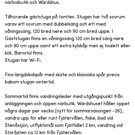
närlivsbutik och Wärdshus.
Tillhörande gäststuga på tomten. Stugan har två sovrum
varav ett sovrum med dubbelsäng och ett med
våningssäng, 120 bred nere och 90 cm bred uppe. I
Gäststugan finns en våningssäng 120 cm bred säng nere
och 90 cm uppe samt ett extra kylskåp men ej toalett eller
kök. Barnstol finns.
Stugan har Wi-Fi.
Fina längdskidspår med skate och klassiska spår precis
bakom stugan vintertid.
Sommartid finns vandringsleder med utgångspunkt från
anläggningen och öppen närbutik. Wärdshuset håller öppet
några dagar per vecka (nytt för sommarsäsongen -26),
vandra upp för eller runt Fjätervålen, fiske, bad vid
Stenåssjön, utflyktsmål som Fjätfallet 2 km, vandring vid
Storfjäten ca 12 km från Fjätervålen.