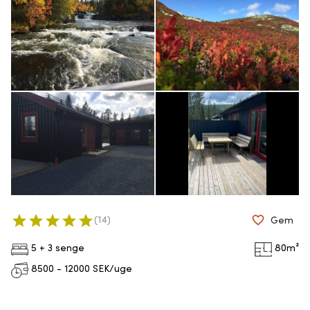
(
14
)
Gem
5 + 3 senge
80
m²
8500 - 12000
SEK/uge