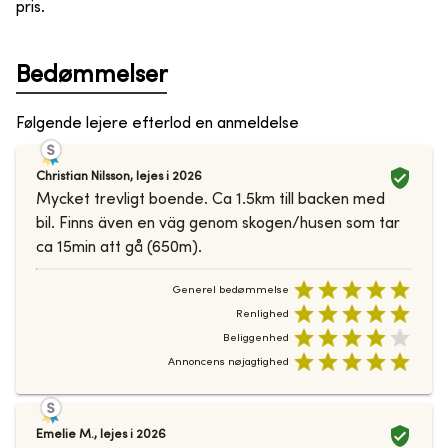
pris.
Bedømmelser
Følgende lejere efterlod en anmeldelse
Christian Nilsson
,
lejes i
2026
Mycket trevligt boende. Ca 1.5km till backen med
bil. Finns även en väg genom skogen/husen som tar
ca 15min att gå (650m).
Generel bedømmelse
Renlighed
Beliggenhed
Annoncens nøjagtighed
Emelie M.
,
lejes i
2026