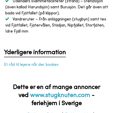
Udendørs svømmefaciliteter (strand)
– Stenåssjön
(även kallad Harundsjön) samt Burusjön. Det går även att
bada vid Fjätfallet (på klippor).
Vandreruter
– Från anläggningen (stugbyn) samt tex
vid Fjätfallet, Fjätervålen, Städjan, Nipfjället, Storfjäten,
Idre Fjäll mm
Yderligere information
Et råd til lejere når der bookes
Dette er en af mange annoncer
ved
www.stugknuten.com
-
feriehjem i Sverige