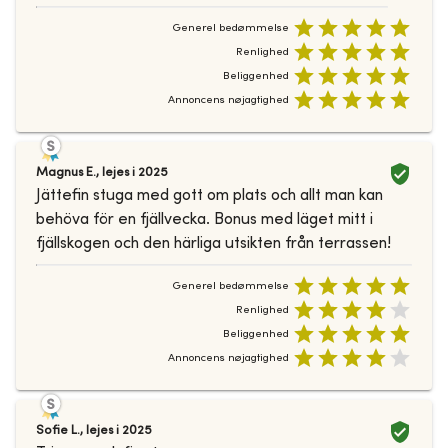
Generel bedømmelse
Renlighed
Beliggenhed
Annoncens nøjagtighed
Magnus E.
,
lejes i
2025
Jättefin stuga med gott om plats och allt man kan
behöva för en fjällvecka. Bonus med läget mitt i
fjällskogen och den härliga utsikten från terrassen!
Generel bedømmelse
Renlighed
Beliggenhed
Annoncens nøjagtighed
Sofie L.
,
lejes i
2025