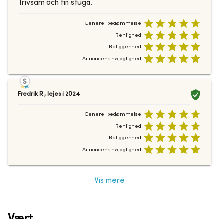
Trivsam och fin stuga.
Generel bedømmelse
Renlighed
Beliggenhed
Annoncens nøjagtighed
Fredrik R.
,
lejes i
2024
Generel bedømmelse
Renlighed
Beliggenhed
Annoncens nøjagtighed
Vis mere
Vært