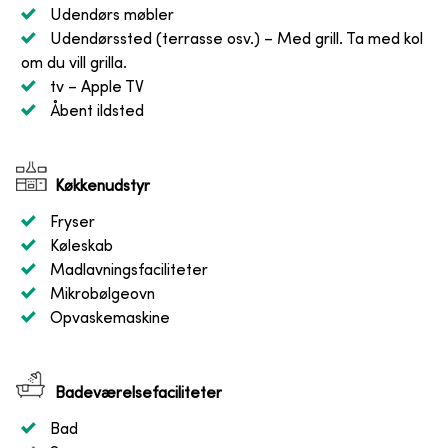
Udendørs møbler
Udendørssted (terrasse osv.)
– Med grill. Ta med kol
om du vill grilla.
tv
– Apple TV
Åbent ildsted
Køkkenudstyr
Fryser
Køleskab
Madlavningsfaciliteter
Mikrobølgeovn
Opvaskemaskine
Badeværelsefaciliteter
Bad