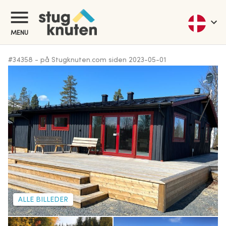
MENU
#
34358
-
på Stugknuten.com siden
2023-05-01
ALLE BILLEDER