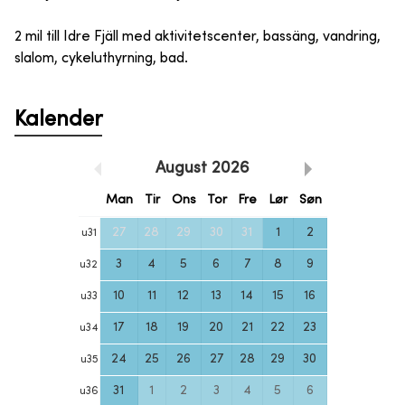
2 mil till Idre Fjäll med aktivitetscenter, bassäng, vandring,
slalom, cykeluthyrning, bad.
Kalender
August
2026
Man
Tir
Ons
Tor
Fre
Lør
Søn
27
28
29
30
31
1
2
u
31
3
4
5
6
7
8
9
u
32
10
11
12
13
14
15
16
u
33
17
18
19
20
21
22
23
u
34
24
25
26
27
28
29
30
u
35
31
1
2
3
4
5
6
u
36