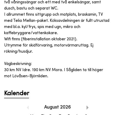
två våningssängar och ett med två enkelsängar, samt
dusch, bastu och separat WC.
I allrummet finns sittgrupp och matplats, braskamin, TV
med Telia Mellan-paket. Köksavdelningen är fullt utrustad
med bl.a. kyl/frys, spis med ugn, mikro och
kaffebryggare/vattenkokare.
Wifi finns (fiberinstallation oktober 2021).
Utrymme för skidförvaring, motorvärmaruttag. Ej
rökning/husdjur.
Vägbeskrivning:
30 km NV Idre. 190 km NV Mora. I Sågliden ta till höger
mot Lövåsen-Björnliden.
Kalender
August
2026