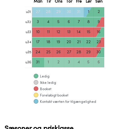
Man
Tir
Ons
Tor
Fre
Lør
Søn
27
28
29
30
31
1
2
u
31
3
4
5
6
7
8
9
u
32
10
11
12
13
14
15
16
u
33
17
18
19
20
21
22
23
u
34
24
25
26
27
28
29
30
u
35
31
1
2
3
4
5
6
u
36
Ledig
Ikke ledig
Booket
Foreløbigt booket
Kontakt værten for tilgængelighed
Sæsoner og prisklasse