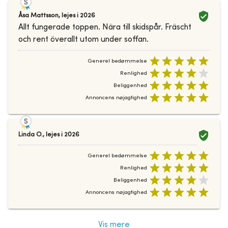
Åsa Mattsson
,
lejes i
2026
Allt fungerade toppen. Nära till skidspår. Fräscht
och rent överallt utom under soffan.
Generel bedømmelse
Renlighed
Beliggenhed
Annoncens nøjagtighed
Linda O.
,
lejes i
2026
Generel bedømmelse
Renlighed
Beliggenhed
Annoncens nøjagtighed
Vis mere