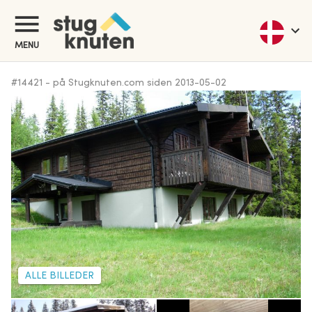
MENU
#
14421
-
på Stugknuten.com siden
2013-05-02
ALLE BILLEDER