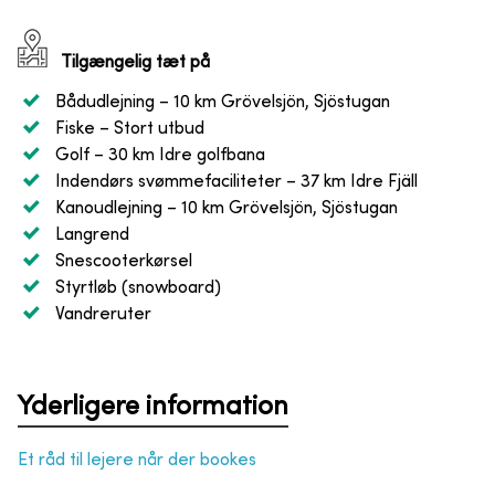
Tilgængelig tæt på
Bådudlejning
– 10 km Grövelsjön, Sjöstugan
Fiske
– Stort utbud
Golf
– 30 km Idre golfbana
Indendørs svømmefaciliteter
– 37 km Idre Fjäll
Kanoudlejning
– 10 km Grövelsjön, Sjöstugan
Langrend
Snescooterkørsel
Styrtløb (snowboard)
Vandreruter
Yderligere information
Et råd til lejere når der bookes