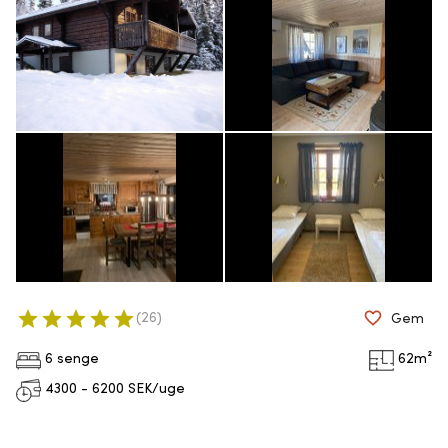
(
26
)
Gem
6 senge
62
m²
4300 - 6200
SEK/uge