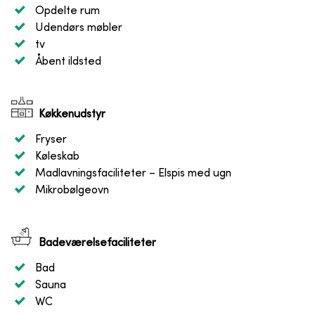
Opdelte rum
Udendørs møbler
tv
Åbent ildsted
Køkkenudstyr
Fryser
Køleskab
Madlavningsfaciliteter
– Elspis med ugn
Mikrobølgeovn
Badeværelsefaciliteter
Bad
Sauna
WC