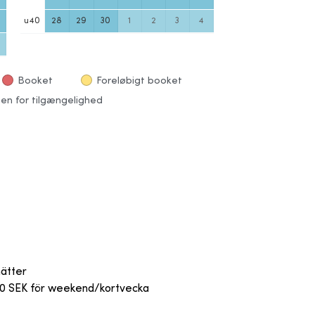
u
40
28
29
30
1
2
3
4
Booket
Foreløbigt booket
en for tilgængelighed
nätter
 600 SEK för weekend/kortvecka