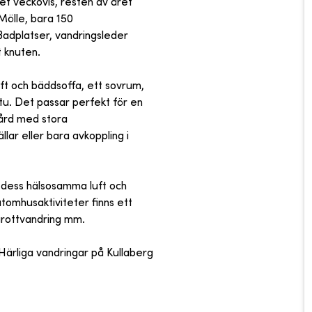
t veckovis, resten av året
Mölle, bara 150
Badplatser, vandringsleder
t knuten.
ft och bäddsoffa, ett sovrum,
u. Det passar perfekt för en
gård med stora
llar eller bara avkoppling i
ör dess hälsosamma luft och
utomhusaktiviteter finns ett
 grottvandring mm.
Härliga vandringar på Kullaberg