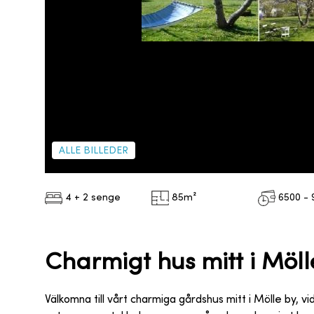
ALLE BILLEDER
4 + 2 senge
85
m²
6500 - 
Charmigt hus mitt i Möll
Välkomna till vårt charmiga gårdshus mitt i Mölle by, vi