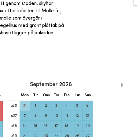
111 genom staden, skyltar
efter infarten till Mölle följ
mnallé som övergår i
 tegelhus med grönt plåttak på
huset ligger på baksidan.
September
2026
n
Man
Tir
Ons
Tor
Fre
Lør
Søn
u
36
31
1
2
3
4
5
6
u
37
7
8
9
10
11
12
13
u
38
14
15
16
17
18
19
20
u
39
21
22
23
24
25
26
27