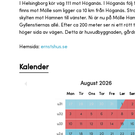
I Helsingborg kör väg 111 mot Höganäs. I Höganäs följ 
finns mot Mölle som ligger ca 10 km från Höganäs. Strax 
skylten mot Hamnen till vänster. Ni är nu på Mölle Ha
Gyllenstiernas allé. Efter ca 200 meter ser ni ett rött
höger sida av vägen. Detta är huvudbyggnaden, gårds
Hemsida:
ernstshus.se
Kalender
August
2026
Man
Tir
Ons
Tor
Fre
Lør
Sø
u
31
27
28
29
30
31
1
2
u
32
3
4
5
6
7
8
9
u
33
10
11
12
13
14
15
16
u
34
17
18
19
20
21
22
23