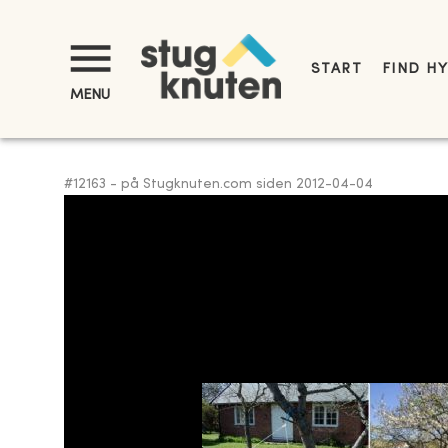
START
FIND H
MENU
#
12163
-
på Stugknuten.com siden
2012-04-04