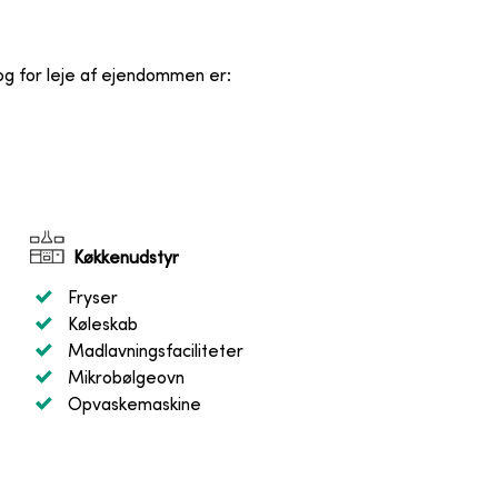
 og for leje af ejendommen er
:
Køkkenudstyr
Fryser
Køleskab
Madlavningsfaciliteter
Mikrobølgeovn
Opvaskemaskine