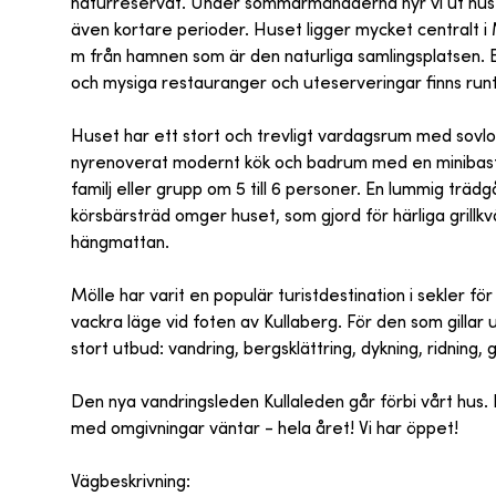
naturreservat. Under sommarmånaderna hyr vi ut huse
även kortare perioder. Huset ligger mycket centralt i 
m från hamnen som är den naturliga samlingsplatsen. 
och mysiga restauranger och uteserveringar finns run
Huset har ett stort och trevligt vardagsrum med sovlo
nyrenoverat modernt kök och badrum med en minibast
familj eller grupp om 5 till 6 personer. En lummig träd
körsbärsträd omger huset, som gjord för härliga grillkvä
hängmattan.
Mölle har varit en populär turistdestination i sekler f
vackra läge vid foten av Kullaberg. För den som gillar 
stort utbud: vandring, bergsklättring, dykning, ridning,
Den nya vandringsleden Kullaleden går förbi vårt hus. 
med omgivningar väntar - hela året! Vi har öppet!
Vägbeskrivning: