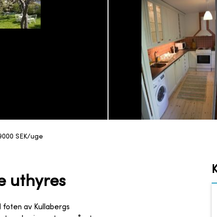
9000
SEK/uge
e uthyres
d foten av Kullabergs