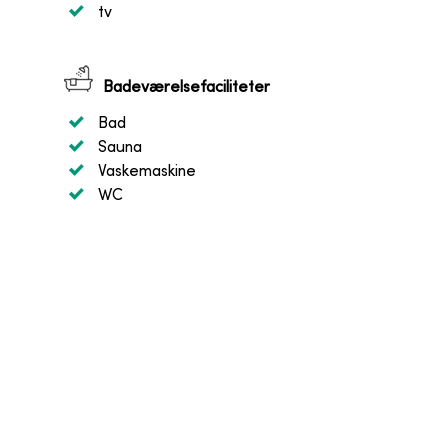
tv
Badeværelsefaciliteter
Bad
Sauna
Vaskemaskine
WC