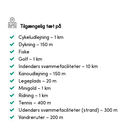
Tilgængelig tæt på
Cykeludlejning
– 1 km
Dykning
– 150 m
Fiske
Golf
– 1 km
Indendørs svømmefaciliteter
– 10 km
Kanoudlejning
– 150 m
Legeplads
– 20 m
Minigold
– 1 km
Ridning
– 1 km
Tennis
– 400 m
Udendørs svømmefaciliteter (strand)
– 300 m
Vandreruter
– 200 m