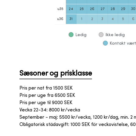
u
35
24
25
26
27
28
29
30
u
36
31
1
2
3
4
5
6
Ledig
Ikke ledig
Kontakt vært
Sæsoner og prisklasse
Pris per nat fra
1500
SEK
Pris per uge fra
6500
SEK
Pris per uge til
9000
SEK
Vecka 22-34: 8000 kr/vecka
September - maj: 5500 kr/vecka, 1200 kr/dag, min. 2 
Obligatorisk städavgift: 1000 SEK för veckovistelse,