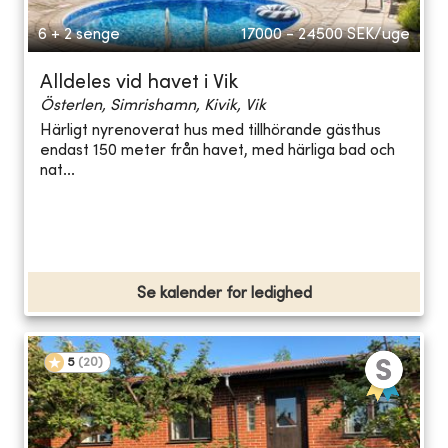
6 + 2 senge
17000 - 24500
SEK/uge
Alldeles vid havet i Vik
Österlen, Simrishamn, Kivik, Vik
Härligt nyrenoverat hus med tillhörande gästhus
endast 150 meter från havet, med härliga bad och
nat...
Se kalender for ledighed
5
(
20
)