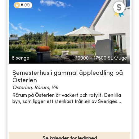
5
(
5
)
8 senge
10000 - 17500
SEK/uge
Semesterhus i gammal äppleodling på
Österlen
Österlen, Rörum, Vik
Rörum på Österlen är vackert och rofyllt. Den lilla
byn, som ligger ett stenkast från en av Sveriges...
Se kalender for ledighed