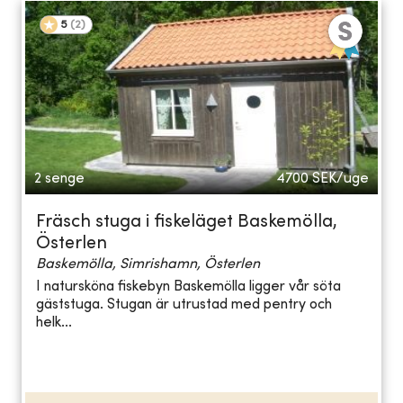
5
(
2
)
2 senge
4700
SEK/uge
Fräsch stuga i fiskeläget Baskemölla,
Österlen
Baskemölla, Simrishamn, Österlen
I natursköna fiskebyn Baskemölla ligger vår söta
gäststuga. Stugan är utrustad med pentry och
helk...