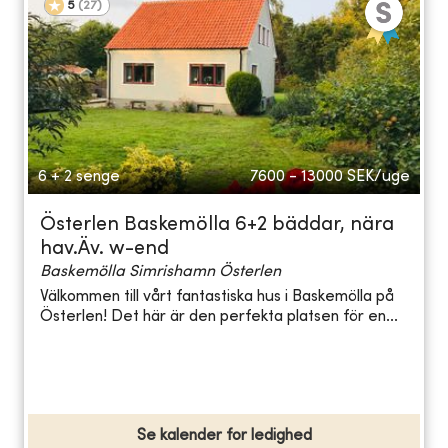
5
(
27
)
6 + 2 senge
7600 - 13000
SEK/uge
Österlen Baskemölla 6+2 bäddar, nära
hav.Äv. w-end
Baskemölla Simrishamn Österlen
Välkommen till vårt fantastiska hus i Baskemölla på
Österlen! Det här är den perfekta platsen för en...
Se kalender for ledighed