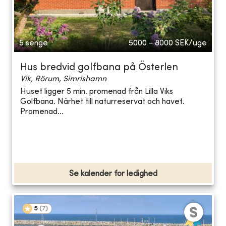
5 senge
5000 - 8000
SEK/uge
Hus bredvid golfbana på Österlen
Vik, Rörum, Simrishamn
Huset ligger 5 min. promenad från Lilla Viks
Golfbana. Närhet till naturreservat och havet.
Promenad...
Se kalender for ledighed
5
(
7
)