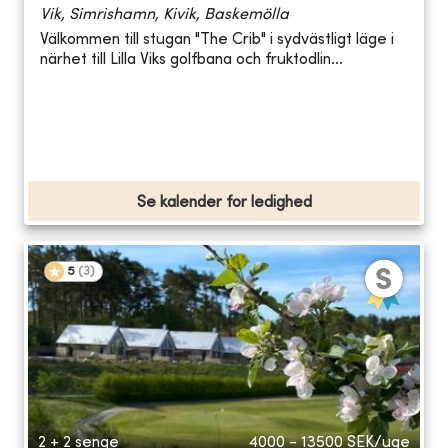
Vik, Simrishamn, Kivik, Baskemölla
Välkommen till stugan "The Crib" i sydvästligt läge i
närhet till Lilla Viks golfbana och fruktodlin...
Se kalender for ledighed
5
(
3
)
2 + 2 senge
4000 - 13500
SEK/uge