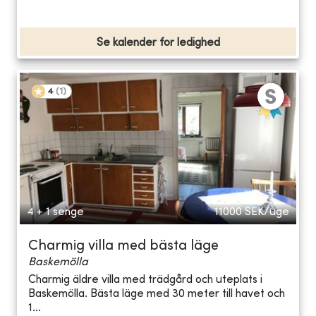
Se kalender for ledighed
4
(
1
)
4 + 1 senge
11000
SEK/uge
Charmig villa med bästa läge
Baskemölla
Charmig äldre villa med trädgård och uteplats i
Baskemölla. Bästa läge med 30 meter till havet och
1...