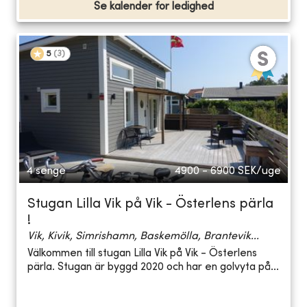
Se kalender for ledighed
5
(
3
)
4 senge
4900 - 6900
SEK/uge
Stugan Lilla Vik på Vik - Österlens pärla
!
Vik, Kivik, Simrishamn, Baskemölla, Brantevik...
Välkommen till stugan Lilla Vik på Vik - Österlens
pärla. Stugan är byggd 2020 och har en golvyta på...