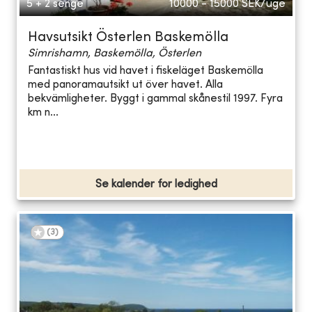
5 + 2 senge
10000 - 15000
SEK/uge
Havsutsikt Österlen Baskemölla
Simrishamn, Baskemölla, Österlen
Fantastiskt hus vid havet i fiskeläget Baskemölla
med panoramautsikt ut över havet. Alla
bekvämligheter. Byggt i gammal skånestil 1997. Fyra
km n...
Se kalender for ledighed
(
3
)