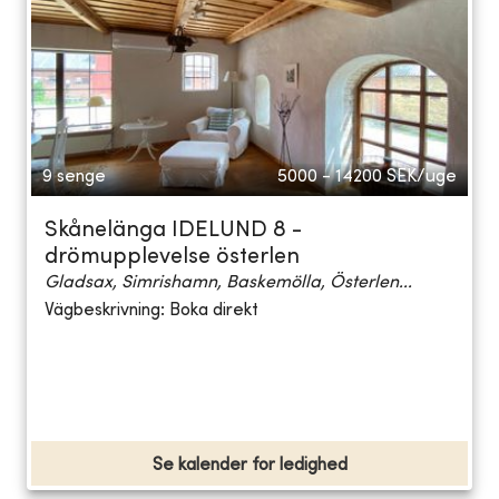
9 senge
5000 - 14200
SEK/uge
Skånelänga IDELUND 8 -
drömupplevelse österlen
Gladsax, Simrishamn, Baskemölla, Österlen...
Vägbeskrivning: Boka direkt
Se kalender for ledighed