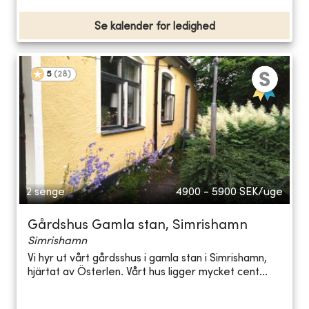
Se kalender for ledighed
5
(
28
)
2 senge
4900 - 5900
SEK/uge
Gårdshus Gamla stan, Simrishamn
Simrishamn
Vi hyr ut vårt gårdsshus i gamla stan i Simrishamn,
hjärtat av Österlen. Vårt hus ligger mycket cent...