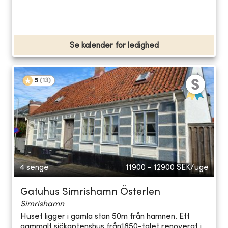
Se kalender for ledighed
5
(
13
)
4 senge
11900 - 12900
SEK/uge
Gatuhus Simrishamn Österlen
Simrishamn
Huset ligger i gamla stan 50m från hamnen. Ett
gammalt sjökaptenshus från1850-talet renoverat i