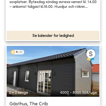
sovplatser. Bytesdag söndag avresa senast kl. 14.00
– ankomst tidigast kl.16.00. Husdjur och röknin...
Se kalender for ledighed
5
(
3
)
2 + 2 senge
6000 - 8300
SEK/uge
Gästhus, The Crib