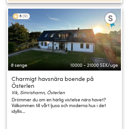
5
(
9
)
8 senge
10000 - 21000
SEK/uge
Charmigt havsnära boende på
Österlen
Vik, Simrishamn, Österlen
Drömmer du om en härlig vistelse nära havet?
Välkommen till vårt ljusa och moderna hus i det
idyllis...