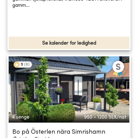
gamm...
Se kalender for ledighed
5
(
8
)
4 senge
950 - 1200
SEK/nat
Bo på Österlen nära Simrishamn