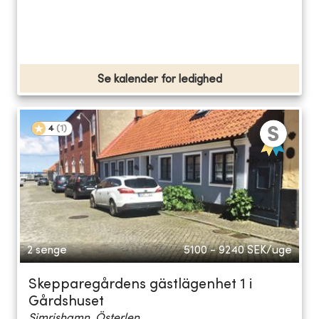
Se kalender for ledighed
4
(
1
)
2 senge
5100 - 9240
SEK/uge
Skepparegårdens gästlägenhet 1 i
Gårdshuset
Simrishamn, Österlen