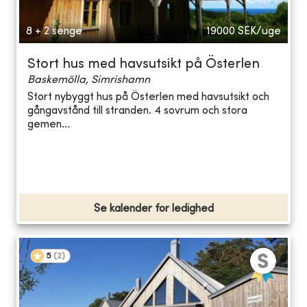
8 + 2 senge
19000
SEK/uge
Stort hus med havsutsikt på Österlen
Baskemölla, Simrishamn
Stort nybyggt hus på Österlen med havsutsikt och
gångavstånd till stranden. 4 sovrum och stora
gemen...
Se kalender for ledighed
5
(
2
)