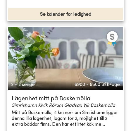
Se kalender for ledighed
2 + 2 senge
6900 - 8500
SEK/uge
Lägenhet mitt på Baskemölla
Simrishamn Kivik Rörum Gladsax Vik Baskemölla
Mitt på Baskemölla, 4 km norr om Simrishamn ligger
denna lilla lägenhet, lagom för 2, möjlighet till 2
extra bäddar finns. Den har ett litet kök me...