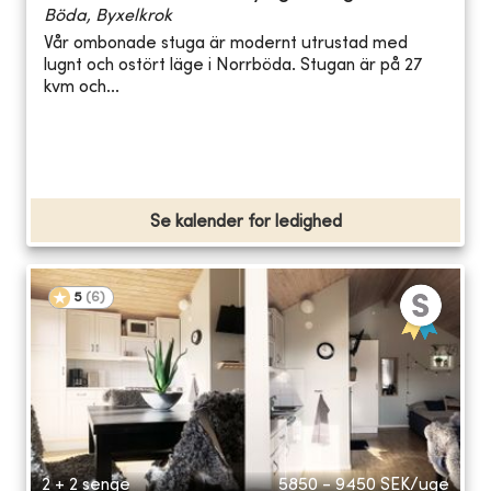
Böda, Byxelkrok
Vår ombonade stuga är modernt utrustad med
lugnt och ostört läge i Norrböda. Stugan är på 27
kvm och...
Se kalender for ledighed
5
(
6
)
2 + 2 senge
5850 - 9450
SEK/uge