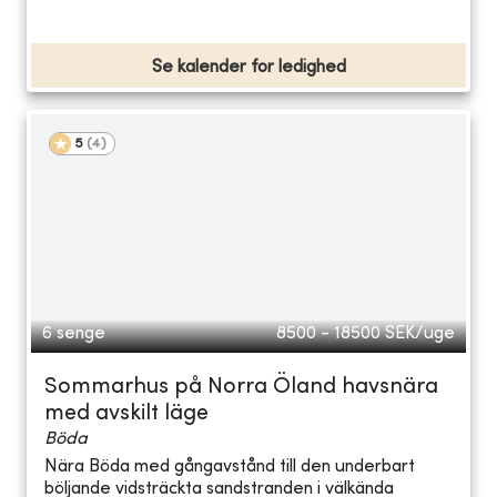
Se kalender for ledighed
5
(
4
)
6 senge
8500 - 18500
SEK/uge
Sommarhus på Norra Öland havsnära
med avskilt läge
Böda
Nära Böda med gångavstånd till den underbart
böljande vidsträckta sandstranden i välkända