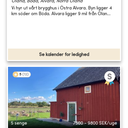
Öland, Böda, Alvara, Norra Öland
Vi hyr ut vårt brygghus i Östra Alvara. Byn ligger 4
km söder om Böda. Alvara ligger 9 mil från Ölan...
Se kalender for ledighed
5
(
12
)
5 senge
7500 - 9800
SEK/uge