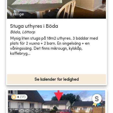
3 senge
Stuga uthyres i Böda
Böda, Löttorp
Mysig liten stuga på 18m2 uthyres. 3 bäddar med
plats för 2 vuxna + 2 barn. En singelsäng + en
våningssäng. Det finns mikrougn, kylskåp,
kaffebryg...
Se kalender for ledighed
4
(
17
)