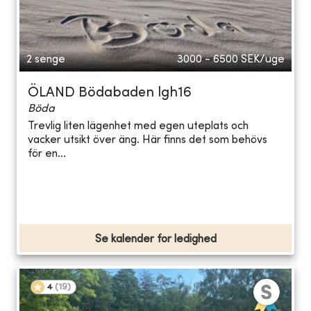
2 senge
3000 - 6500
SEK/uge
ÖLAND Bödabaden lgh16
Böda
Trevlig liten lägenhet med egen uteplats och
vacker utsikt över äng. Här finns det som behövs
för en...
Se kalender for ledighed
4
(
19
)