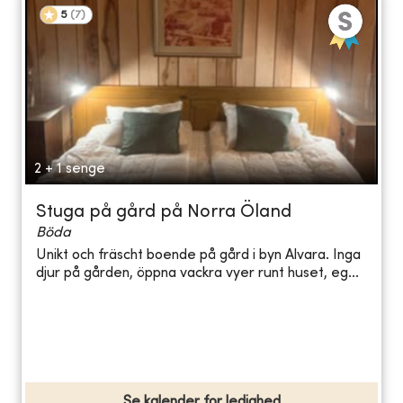
5
(
7
)
2 + 1 senge
Stuga på gård på Norra Öland
Böda
Unikt och fräscht boende på gård i byn Alvara. Inga
djur på gården, öppna vackra vyer runt huset, eg...
Se kalender for ledighed