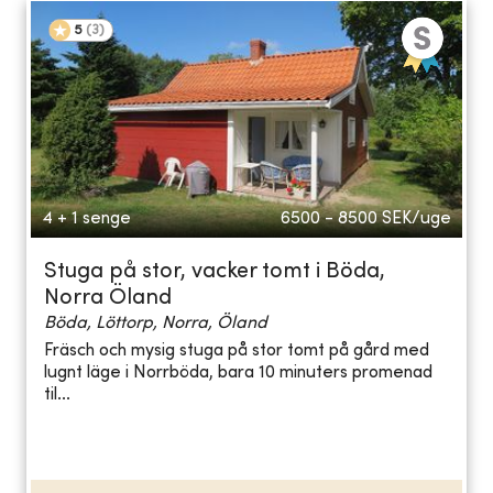
5
(
3
)
4 + 1 senge
6500 - 8500
SEK/uge
Stuga på stor, vacker tomt i Böda,
Norra Öland
Böda, Löttorp, Norra, Öland
Fräsch och mysig stuga på stor tomt på gård med
lugnt läge i Norrböda, bara 10 minuters promenad
til...