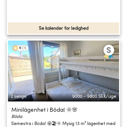
Se kalender for ledighed
5
(
1
)
2 senge
9000 - 9800
SEK/uge
Minilägenhet i Böda! 🌞🌸
Böda
Semestra i Böda! 🤩🏖🌞 Mysig 13 m² lägenhet med