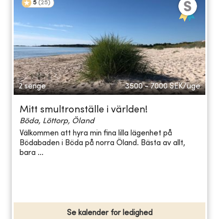
5
(
25
)
2 senge
3500 - 7000
SEK/uge
Mitt smultronställe i världen!
Böda, Löttorp, Öland
Välkommen att hyra min fina lilla lägenhet på
Bödabaden i Böda på norra Öland. Bästa av allt,
bara ...
Se kalender for ledighed