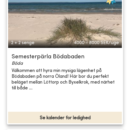
2 + 2 senge
4000 - 8000
SEK/uge
Semesterpärla Bödabaden
Böda
Välkommen att hyra min mysiga lägenhet på
Bödabaden på norra Öland! Här bor du perfekt
beläget mellan Löttorp och Byxelkrok, med närhet
till både ...
Se kalender for ledighed