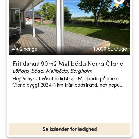
4 + 2 senge
10000
SEK/uge
Fritidshus 90m2 Mellböda Norra Öland
Löttorp, Böda, Mellböda, Borgholm
Hej! Vi hyr ut vårat fritidshus i Mellböda på norra
Öland byggt 2024. 1 km från badstrand, och popu...
Se kalender for ledighed