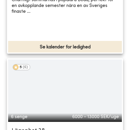
Charmigt sommarhus i populära Böda, perfekt för
en avkopplande semester nära en av Sveriges
finaste ...
Se kalender for ledighed
5
(
6
)
6 senge
6000 - 13000
SEK/uge