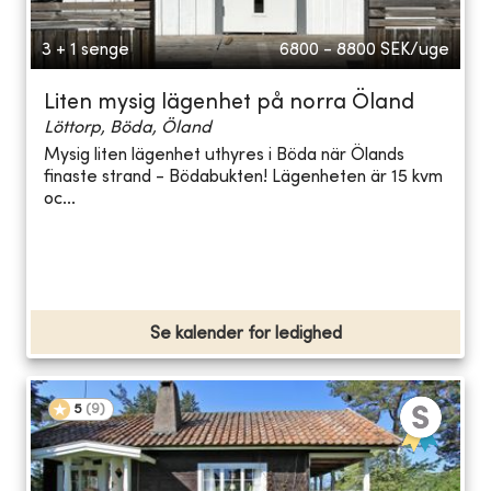
3 + 1 senge
6800 - 8800
SEK/uge
Liten mysig lägenhet på norra Öland
Löttorp, Böda, Öland
Mysig liten lägenhet uthyres i Böda när Ölands
finaste strand - Bödabukten! Lägenheten är 15 kvm
oc...
Se kalender for ledighed
5
(
9
)