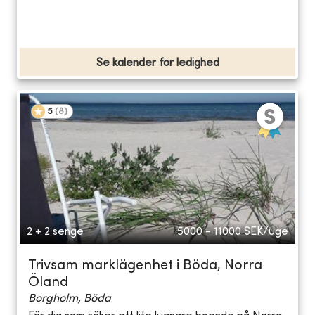
Se kalender for ledighed
5
(
8
)
2 + 2 senge
5000 - 11000
SEK/uge
Trivsam marklägenhet i Böda, Norra
Öland
Borgholm, Böda