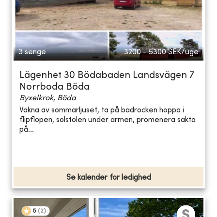
3 senge
3200 - 5300
SEK/uge
Lägenhet 30 Bödabaden Landsvägen 7
Norrboda Böda
Byxelkrok, Böda
Vakna av sommarljuset, ta på badrocken hoppa i
flipflopen, solstolen under armen, promenera sakta
på...
Se kalender for ledighed
5
(
2
)