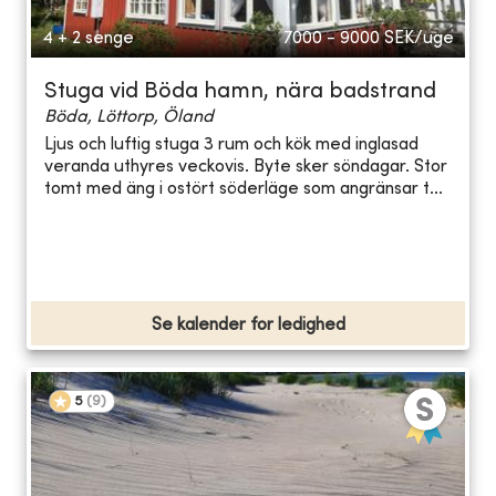
4 + 2 senge
7000 - 9000
SEK/uge
Stuga vid Böda hamn, nära badstrand
Böda, Löttorp, Öland
Ljus och luftig stuga 3 rum och kök med inglasad
veranda uthyres veckovis. Byte sker söndagar. Stor
tomt med äng i ostört söderläge som angränsar t...
Se kalender for ledighed
5
(
9
)