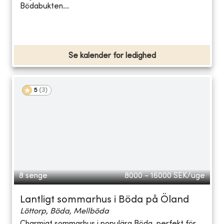
Bödabukten...
Se kalender for ledighed
5
(
3
)
8 senge
8000 - 16000
SEK/uge
Lantligt sommarhus i Böda på Öland
Löttorp, Böda, Mellböda