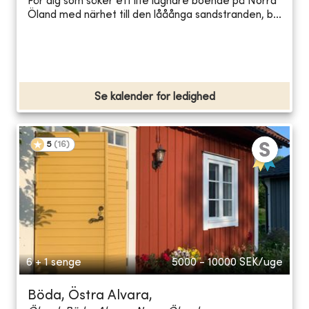
För dig som söker ett lite lugnare boende på Norra
Öland med närhet till den lååånga sandstranden, b...
Se kalender for ledighed
5
(
16
)
6 + 1 senge
5000 - 10000
SEK/uge
Böda, Östra Alvara,