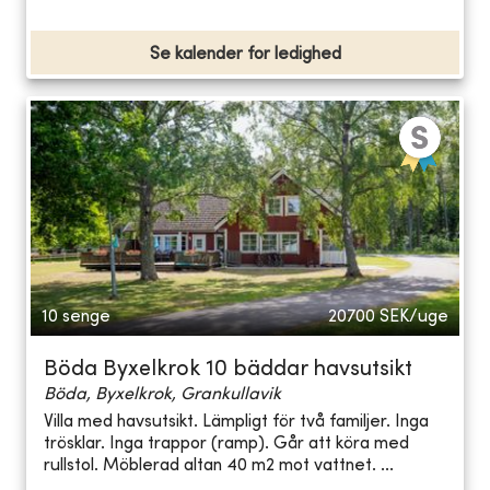
Se kalender for ledighed
10 senge
20700
SEK/uge
Böda Byxelkrok 10 bäddar havsutsikt
Böda, Byxelkrok, Grankullavik
Villa med havsutsikt. Lämpligt för två familjer. Inga
trösklar. Inga trappor (ramp). Går att köra med
rullstol. Möblerad altan 40 m2 mot vattnet. ...