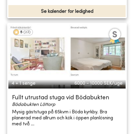
Se kalender for ledighed
5
(
23
)
4 + 1 senge
6000 - 10000
SEK/uge
Fullt utrustad stuga vid Bödabukten
Bödabukten Löttorp
Mysig gäststuga på 65kvm i Böda kyrkby. Bra
planerad med allrum och kök i öppen planlösning
med två ...