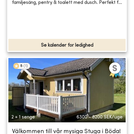
familjesäng, pentry & toalett med dusch. Perfekt f...
Se kalender for ledighed
5
(
1
)
2 + 1 senge
6300 - 8200
SEK/uge
Välkommen till vår mysiga Stuga i Böda!