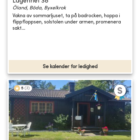
Lägenhet 38
Öland, Böda, Byxelkrok
Vakna av sommarljuset, ta på badrocken, hoppa i
flippfloppsen, solstolen under armen, promenera
sakt...
Se kalender for ledighed
5
(
3
)