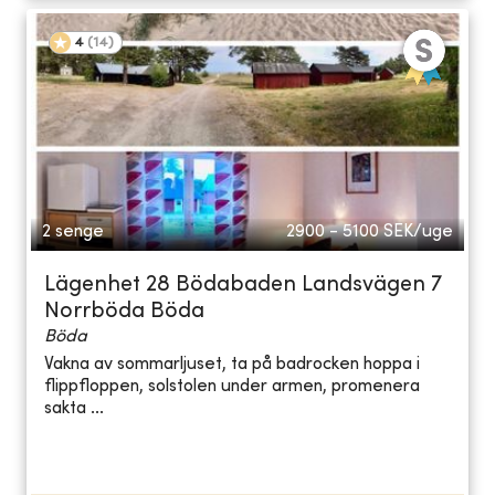
4
(
14
)
2 senge
2900 - 5100
SEK/uge
Lägenhet 28 Bödabaden Landsvägen 7
Norrböda Böda
Böda
Vakna av sommarljuset, ta på badrocken hoppa i
flippfloppen, solstolen under armen, promenera
sakta ...