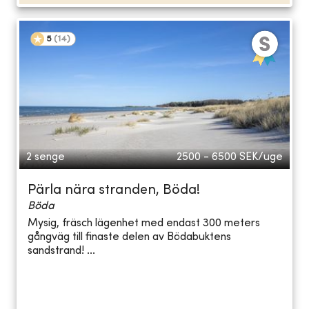
5
(
14
)
2 senge
2500 - 6500
SEK/uge
Pärla nära stranden, Böda!
Böda
Mysig, fräsch lägenhet med endast 300 meters
gångväg till finaste delen av Bödabuktens
sandstrand! ...