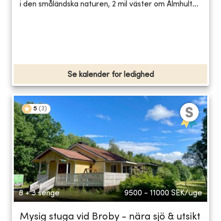
i den småländska naturen, 2 mil väster om Älmhult...
Se kalender for ledighed
5
(
3
)
8 + 3 senge
9500 - 11000
SEK/uge
Mysig stuga vid Broby - nära sjö & utsikt