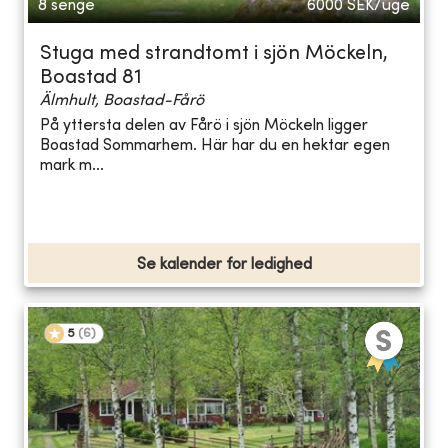
8 senge
6000
SEK/uge
Stuga med strandtomt i sjön Möckeln,
Boastad 81
Älmhult, Boastad-Fårö
På yttersta delen av Fårö i sjön Möckeln ligger
Boastad Sommarhem. Här har du en hektar egen
mark m...
Se kalender for ledighed
5
(
6
)