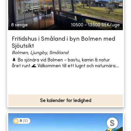
8 senge
10500 - 13500
SEK/uge
Fritidshus i Småland i byn Bolmen med
Sjöutsikt
Bolmen, Ljungby, Småland
🌲 Bo sjönära vid Bolmen – bastu, kamin & natur
året runt 🌊 Välkommen till ett lugnt och naturnära...
Se kalender for ledighed
5
(
6
)