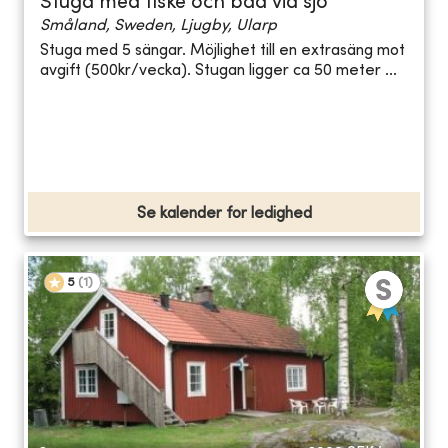
Stuga med fiske och bad vid sjö
Småland, Sweden, Ljugby, Ularp
Stuga med 5 sängar. Möjlighet till en extrasäng mot
avgift (500kr/vecka). Stugan ligger ca 50 meter ...
Se kalender for ledighed
5
(
1
)