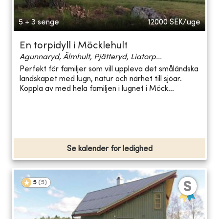
5 + 3 senge
12000
SEK/uge
En torpidyll i Möcklehult
Agunnaryd, Älmhult, Pjätteryd, Liatorp...
Perfekt för familjer som vill uppleva det småländska
landskapet med lugn, natur och närhet till sjöar.
Koppla av med hela familjen i lugnet i Möck...
Se kalender for ledighed
5
(
5
)