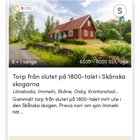
5
(
10
)
8 + 1 senge
6500 - 9000
SEK/uge
Torp från slutet på 1800-talet i Skånska
skogarna
Lönsboda, Immeln, Skåne, Osby, Kristianstad...
Gammalt torp från slutet på 1800-talet mitt ute i
den Skånska skogen. Precis norr om sjön Immeln
när...