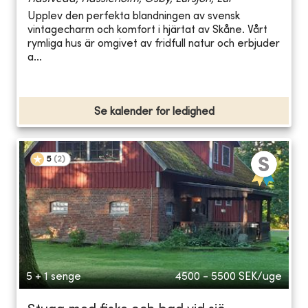
Upplev den perfekta blandningen av svensk
vintagecharm och komfort i hjärtat av Skåne. Vårt
rymliga hus är omgivet av fridfull natur och erbjuder
a...
Se kalender for ledighed
5
(
2
)
5 + 1 senge
4500 - 5500
SEK/uge