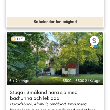
Se kalender for ledighed
5
(
7
)
6 + 2 senge
5500 - 6500
SEK/uge
Stuga i Småland nära sjö med
badtunna och leklada
Häradsbäck, Älmhult, Småland, Kronoberg