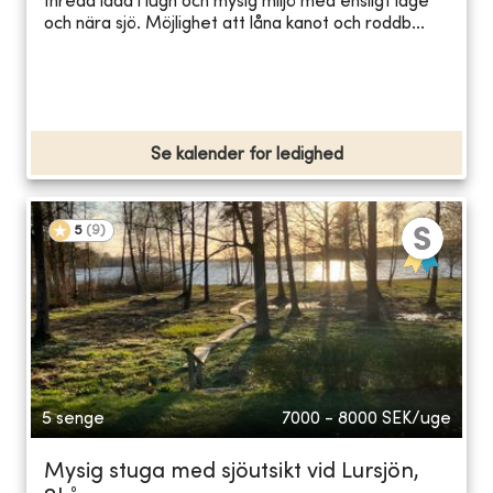
Inredd lada i lugn och mysig miljö med ensligt läge
och nära sjö. Möjlighet att låna kanot och roddb...
Se kalender for ledighed
5
(
9
)
5 senge
7000 - 8000
SEK/uge
Mysig stuga med sjöutsikt vid Lursjön,