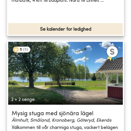
matbutik, 4 km till badplats. Nära till Linnés ...
Se kalender for ledighed
5
(
5
)
2 + 2 senge
Mysig stuga med sjönära läge!
Älmhult, Småland, Kronoberg, Göteryd, Ekenäs
Välkommen till vår charmiga stuga, vackert belägen