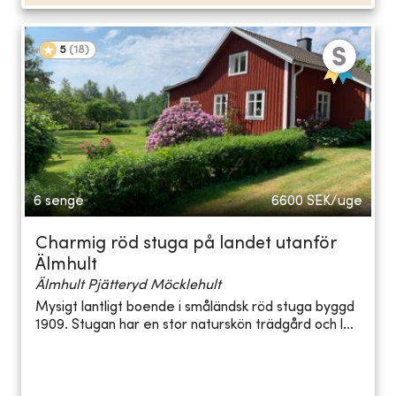
5
(
18
)
6 senge
6600
SEK/uge
Charmig röd stuga på landet utanför
Älmhult
Älmhult Pjätteryd Möcklehult
Mysigt lantligt boende i småländsk röd stuga byggd
1909. Stugan har en stor naturskön trädgård och l...