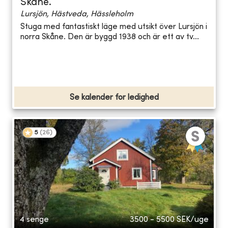
Skåne.
Lursjön, Hästveda, Hässleholm
Stuga med fantastiskt läge med utsikt över Lursjön i
norra Skåne. Den är byggd 1938 och är ett av tv...
Se kalender for ledighed
5
(
26
)
4 senge
3500 - 5500
SEK/uge