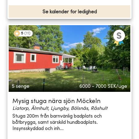
Se kalender for ledighed
5
(
11
)
5 senge
6000 - 7000
SEK/uge
Mysig stuga nära sjön Möckeln
Liatorp, Älmhult, Ljungby, Bölsnäs, Råshult
Stuga 200m från barnvänlig badplats och
båtbrygga, samt särskild hundbadplats.
Insynsskyddad och inh...