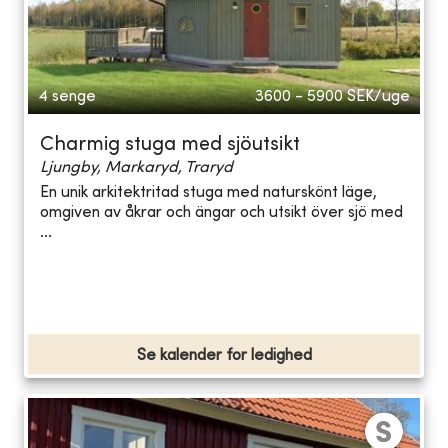
4 senge
3600 - 5900
SEK/uge
Charmig stuga med sjöutsikt
Ljungby, Markaryd, Traryd
En unik arkitektritad stuga med naturskönt läge,
omgiven av åkrar och ängar och utsikt över sjö med
...
Se kalender for ledighed