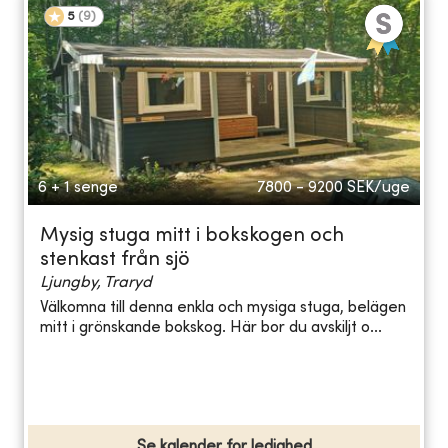
5
(
9
)
6 + 1 senge
7800 - 9200
SEK/uge
Mysig stuga mitt i bokskogen och
stenkast från sjö
Ljungby, Traryd
Välkomna till denna enkla och mysiga stuga, belägen
mitt i grönskande bokskog. Här bor du avskiljt o...
Se kalender for ledighed