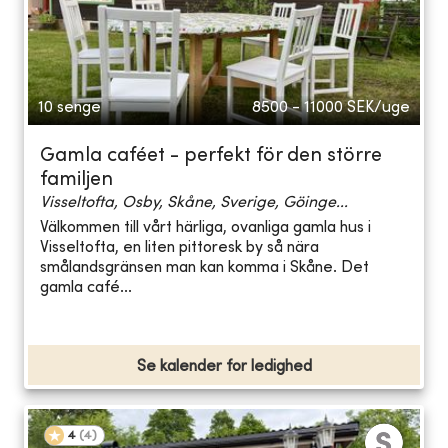
10 senge
8500 - 11000
SEK/uge
Gamla caféet - perfekt för den större
familjen
Visseltofta, Osby, Skåne, Sverige, Göinge...
Välkommen till vårt härliga, ovanliga gamla hus i
Visseltofta, en liten pittoresk by så nära
smålandsgränsen man kan komma i Skåne. Det
gamla café...
Se kalender for ledighed
4
(
4
)