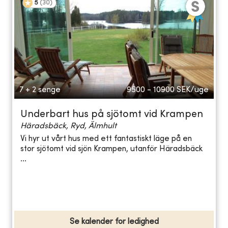
5
(
30
)
7 + 2 senge
9500 - 10900
SEK/uge
Underbart hus på sjötomt vid Krampen
Häradsbäck, Ryd, Älmhult
Vi hyr ut vårt hus med ett fantastiskt läge på en
stor sjötomt vid sjön Krampen, utanför Häradsbäck
...
Se kalender for ledighed