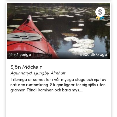
4 + 1 senge
5600
SEK/uge
Sjön Möckeln
Agunnaryd, Ljungby, Älmhult
Tillbringa er semester i vår mysiga stuga och njut av
naturen runtomkring. Stugan ligger för sig själv utan
grannar. Tänd i kaminen och bara mys....