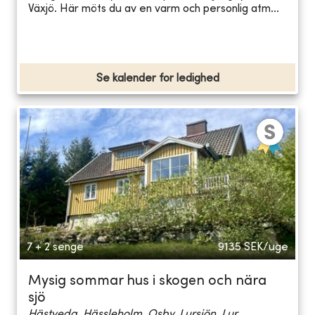
Växjö. Här möts du av en varm och personlig atm...
Se kalender for ledighed
7 + 2 senge
9135
SEK/uge
Mysig sommar hus i skogen och nära
sjö
Hästveda, Hässleholm, Osby, Lursjön, Lur