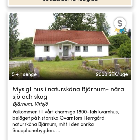
5 + 1 senge
9000
SEK/uge
Mysigt hus i natursköna Bjärnum- nära
sjö och skog
Bjärnum, Vittsjö
Välkommen till vårt charmiga 1800-tals kvarnhus,
beläget på historiska Qvarnfors Herrgård i
natursköna Bjärnum, mitt i den anrika
Snapphanebygden. ...