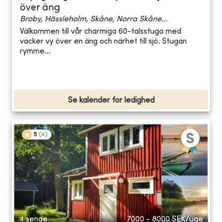
över äng
Broby, Hässleholm, Skåne, Norra Skåne...
Välkommen till vår charmiga 60-talsstuga med
vacker vy över en äng och närhet till sjö. Stugan
rymme...
Se kalender for ledighed
5
(
4
)
4 senge
7000 - 8000
SEK/uge