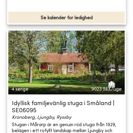
Se kalender for ledighed
4 senge
9023
SEK/uge
Idyllisk familjevänlig stuga i Småland |
SE06095
Kronoberg, Ljungby, Ryssby
Stugan i Mårarp är en genuin röd stuga från 1929,
belägen i ett rofyllt landskap mellan Ljungby och