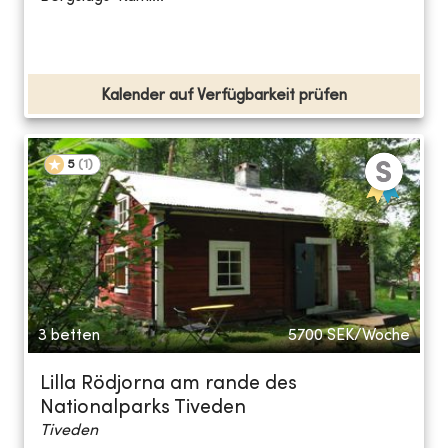
Kalender auf Verfügbarkeit prüfen
5
(
1
)
3 betten
5700
SEK/Woche
Lilla Rödjorna am rande des
Nationalparks Tiveden
Tiveden