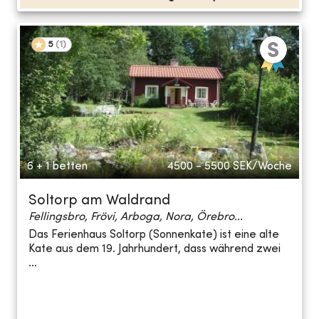
5
(
1
)
6 + 1 betten
4500 - 5500
SEK/Woche
Soltorp am Waldrand
Fellingsbro, Frövi, Arboga, Nora, Örebro...
Das Ferienhaus Soltorp (Sonnenkate) ist eine alte
Kate aus dem 19. Jahrhundert, dass während zwei
...