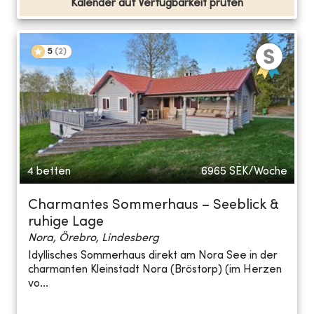
Kalender auf Verfügbarkeit prüfen
5
(
2
)
4 betten
6965
SEK/Woche
Charmantes Sommerhaus – Seeblick &
ruhige Lage
Nora, Örebro, Lindesberg
Idyllisches Sommerhaus direkt am Nora See in der
charmanten Kleinstadt Nora (Bröstorp) (im Herzen
vo...