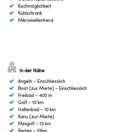
Kochmöglichkeit
Kühlschrank
Mikrowellenherd
In der Nähe
Angeln
– Einschliesslich
Boat (zur Miete)
– Einschliesslich
Freibad
– 400 m
Golf
– 10 km
Hallenbad
– 10 km
Kanu (zur Miete)
Minigolf
– 10 km
Reiten
– 10km