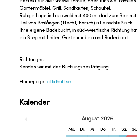
Perfekt für die Grosse Familie, oder für zwei Familien
Gartenmöblel, Grill, Sandkasten, Schaukel.
Ruhige Lage in Laubwald mit 400 m pfad zum See mit
Teil von Raslången (Hecht, Barsch) ist einschließlisch.
Ihre eigene Badebucht, in süd-westlische Richtung ha
ein Steg mit Leiter, Gartenmöbeln und Ruderboot.
Richtungen:
Senden wir mit der Buchungsbestätigung.
Homepage:
alltidhult.se
Kalender
August
2026
Mo.
Di.
Mi.
Do.
Fr.
Sa.
So