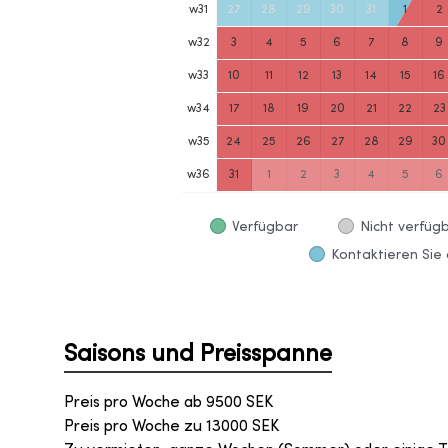
w
31
27
28
29
30
31
1
2
w
32
3
4
5
6
7
8
9
w
33
10
11
12
13
14
15
16
w
34
17
18
19
20
21
22
23
w
35
24
25
26
27
28
29
30
w
36
31
1
2
3
4
5
6
Verfügbar
Nicht verfüg
Kontaktieren Sie 
Saisons und Preisspanne
Preis pro Woche ab
9500
SEK
Preis pro Woche zu
13000
SEK