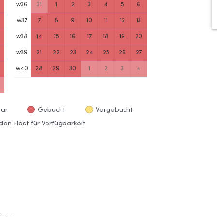
w
36
31
1
2
3
4
5
6
w
37
7
8
9
10
11
12
13
w
38
14
15
16
17
18
19
20
w
39
21
22
23
24
25
26
27
w
40
28
29
30
1
2
3
4
bar
Gebucht
Vorgebucht
den Host für Verfügbarkeit