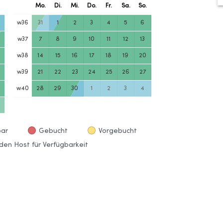
.
Mo.
Di.
Mi.
Do.
Fr.
Sa.
So.
w
36
31
1
2
3
4
5
6
w
37
7
8
9
10
11
12
13
w
38
14
15
16
17
18
19
20
w
39
21
22
23
24
25
26
27
w
40
28
29
30
1
2
3
4
bar
Gebucht
Vorgebucht
den Host für Verfügbarkeit