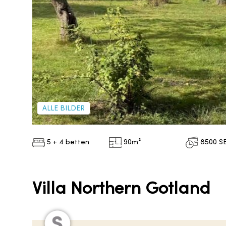
ALLE BILDER
5 + 4 betten
90
m²
8500
S
Villa Northern Gotland