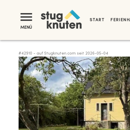
START
FERIENH
MENÜ
#
42910
-
auf Stugknuten.com seit
2026-05-04