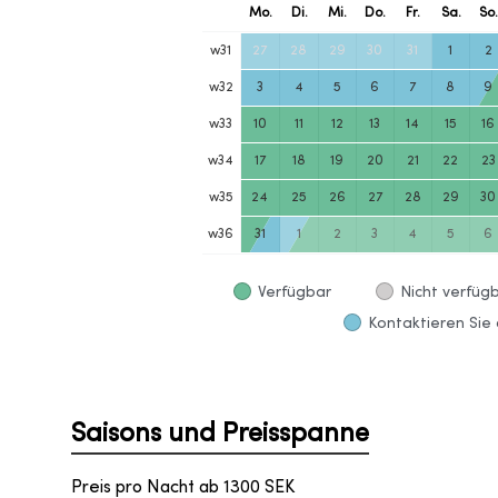
Mo.
Di.
Mi.
Do.
Fr.
Sa.
So
w
31
27
28
29
30
31
1
2
w
32
3
4
5
6
7
8
9
w
33
10
11
12
13
14
15
16
w
34
17
18
19
20
21
22
23
w
35
24
25
26
27
28
29
30
w
36
31
1
2
3
4
5
6
Verfügbar
Nicht verfüg
Kontaktieren Sie 
Saisons und Preisspanne
Preis pro Nacht ab
1300
SEK