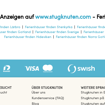
n Anzeigen auf
www.stugknuten.com
-
Fer
finden Lärbro
|
Ferienhäuser finden Stenkyrka
|
Ferienhäuser fin
user finden Gotland
|
Ferienhäuser finden Sverige
|
Ferienhäuser
Ferienhäuser finden Hideviken
|
Ferienhäuser finden Norra Got
ESUCHT
ÜBER STUGKNUTEN
WEITERE SPRA
sucht
Über uns
Stugknuten in E
Kundenservice (FAQ)
Stugknuten på
Blog
Stugknuten au