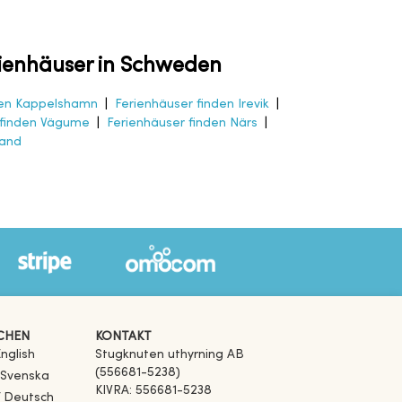
ienhäuser in Schweden
den Kappelshamn
|
Ferienhäuser finden Irevik
|
 finden Vägume
|
Ferienhäuser finden Närs
|
land
CHEN
KONTAKT
nglish
Stugknuten uthyrning AB
(556681-5238)
 Svenska
KIVRA: 556681-5238
f Deutsch