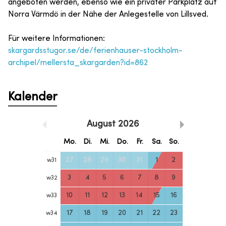
angeboten werden, ebenso wie ein privater Parkplatz auf
Norra Värmdö in der Nähe der Anlegestelle von Lillsved.
Für weitere Informationen:
skargardsstugor.se/de/ferienhauser-stockholm-
archipel/mellersta_skargarden?id=862
Kalender
August
2026
Mo.
Di.
Mi.
Do.
Fr.
Sa.
So.
27
28
29
30
31
1
2
w
31
3
4
5
6
7
8
9
w
32
10
11
12
13
14
15
16
w
33
17
18
19
20
21
22
23
w
34