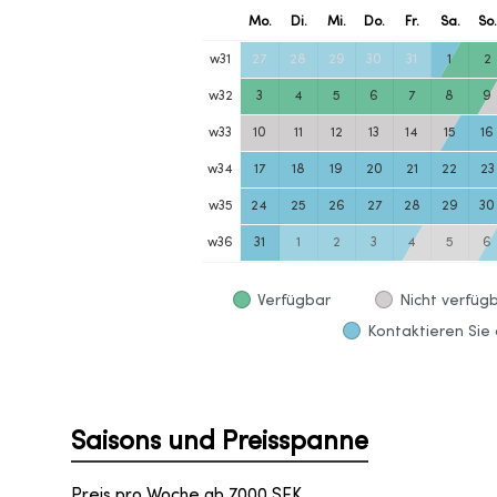
Mo.
Di.
Mi.
Do.
Fr.
Sa.
So
w
31
27
28
29
30
31
1
2
w
32
3
4
5
6
7
8
9
w
33
10
11
12
13
14
15
16
w
34
17
18
19
20
21
22
23
w
35
24
25
26
27
28
29
30
w
36
31
1
2
3
4
5
6
Verfügbar
Nicht verfüg
Kontaktieren Sie 
Saisons und Preisspanne
Preis pro Woche ab
7000
SEK