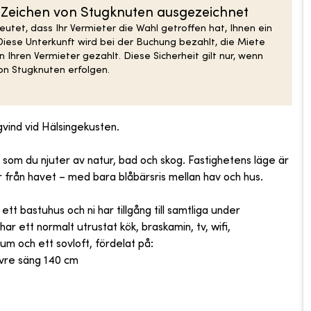
S-Zeichen von Stugknuten ausgezeichnet
tet, dass Ihr Vermieter die Wahl getroffen hat, Ihnen ein
Diese Unterkunft wird bei der Buchung bezahlt, die Miete
 Ihren Vermieter gezahlt. Diese Sicherheit gilt nur, wenn
n Stugknuten erfolgen.
gvind vid Hälsingekusten.
 som du njuter av natur, bad och skog. Fastighetens läge är
 från havet – med bara blåbärsris mellan hav och hus.
t bastuhus och ni har tillgång till samtliga under
ar ett normalt utrustat kök, braskamin, tv, wifi,
um och ett sovloft, fördelat på:
vre säng 140 cm