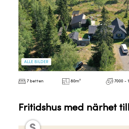
ALLE BILDER
7 betten
80
m²
7000 - 
Fritidshus med närhet til