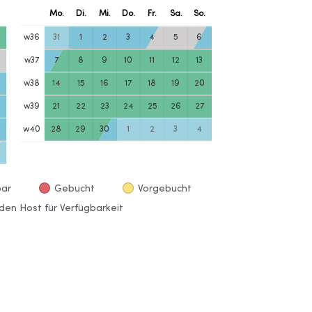
.
Mo.
Di.
Mi.
Do.
Fr.
Sa.
So.
w
36
31
1
2
3
4
5
6
w
37
7
8
9
10
11
12
13
w
38
14
15
16
17
18
19
20
w
39
21
22
23
24
25
26
27
w
40
28
29
30
1
2
3
4
bar
Gebucht
Vorgebucht
den Host für Verfügbarkeit