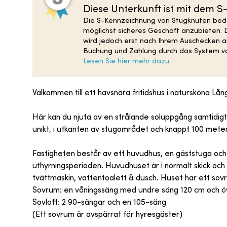
Diese Unterkunft ist mit dem 
Die S-Kennzeichnung von Stugknuten bedeu
möglichst sicheres Geschäft anzubieten. 
wird jedoch erst nach Ihrem Auschecken an
Buchung und Zahlung durch das System vo
Lesen Sie hier mehr dazu
Välkommen till ett havsnära fritidshus i natursköna Lån
Här kan du njuta av en strålande soluppgång samtidigt
unikt, i utkanten av stugområdet och knappt 100 meter
Fastigheten består av ett huvudhus, en gäststuga och et
uthyrningsperioden. Huvudhuset är i normalt skick och h
tvättmaskin, vattentoalett & dusch. Huset har ett sovr
Sovrum: en våningssäng med undre säng 120 cm och ö
Sovloft: 2 90-sängar och en 105-säng
(Ett sovrum är avspärrat för hyresgäster)