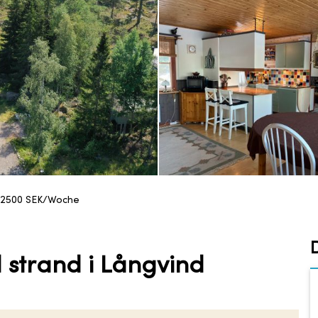
12500
SEK/Woche
l strand i Långvind