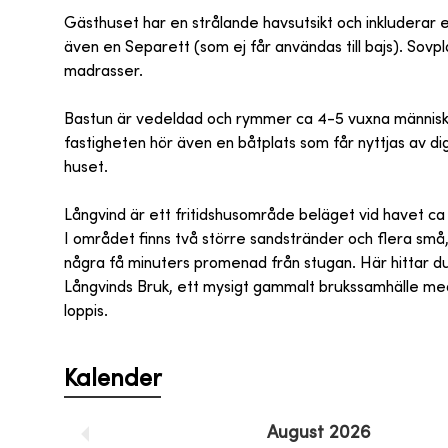
Gästhuset har en strålande havsutsikt och inkluderar e
även en Separett (som ej får användas till bajs). Sov
madrasser.
Bastun är vedeldad och rymmer ca 4-5 vuxna människor
fastigheten hör även en båtplats som får nyttjas av di
huset.
Långvind är ett fritidshusområde beläget vid havet ca
I området finns två större sandstränder och flera sm
några få minuters promenad från stugan. Här hittar du 
Långvinds Bruk, ett mysigt gammalt brukssamhälle med
loppis.
Kalender
August
2026