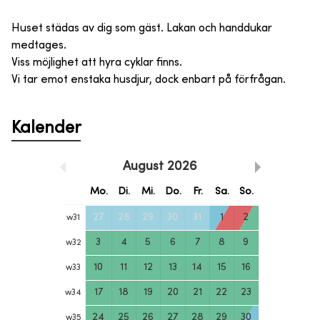
Huset städas av dig som gäst. Lakan och handdukar
medtages.
Viss möjlighet att hyra cyklar finns.
Vi tar emot enstaka husdjur, dock enbart på förfrågan.
Kalender
August
2026
Mo.
Di.
Mi.
Do.
Fr.
Sa.
So.
27
28
29
30
31
1
2
w
31
3
4
5
6
7
8
9
w
32
10
11
12
13
14
15
16
w
33
17
18
19
20
21
22
23
w
34
24
25
26
27
28
29
30
w
35