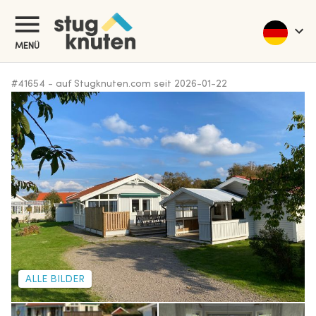
MENÜ
#
41654
-
auf Stugknuten.com seit
2026-01-22
ALLE BILDER