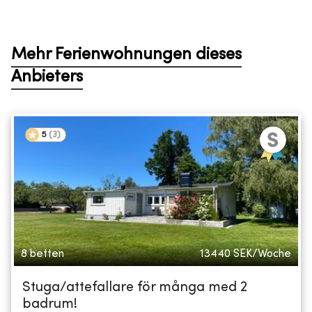
Mehr Ferienwohnungen dieses
Anbieters
5
(
3
)
8 betten
13440
SEK/Woche
Stuga/attefallare för många med 2
badrum!