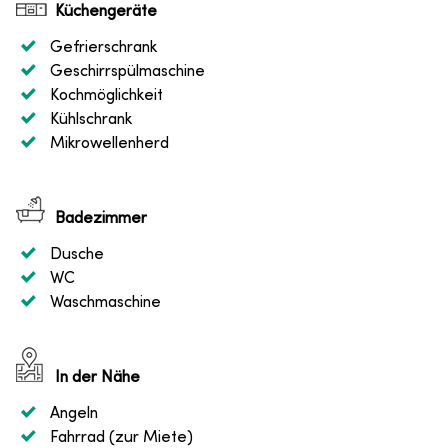
Küchengeräte
Gefrierschrank
Geschirrspülmaschine
Kochmöglichkeit
Kühlschrank
Mikrowellenherd
Badezimmer
Dusche
WC
Waschmaschine
In der Nähe
Angeln
Fahrrad (zur Miete)