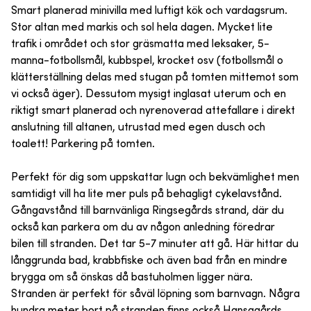
Smart planerad minivilla med luftigt kök och vardagsrum.
Stor altan med markis och sol hela dagen. Mycket lite
trafik i området och stor gräsmatta med leksaker, 5-
manna-fotbollsmål, kubbspel, krocket osv (fotbollsmål o
klätterställning delas med stugan på tomten mittemot som
vi också äger). Dessutom mysigt inglasat uterum och en
riktigt smart planerad och nyrenoverad attefallare i direkt
anslutning till altanen, utrustad med egen dusch och
toalett! Parkering på tomten.
Perfekt för dig som uppskattar lugn och bekvämlighet men
samtidigt vill ha lite mer puls på behagligt cykelavstånd.
Gångavstånd till barnvänliga Ringsegårds strand, där du
också kan parkera om du av någon anledning föredrar
bilen till stranden. Det tar 5-7 minuter att gå. Här hittar du
långgrunda bad, krabbfiske och även bad från en mindre
brygga om så önskas då bastuholmen ligger nära.
Stranden är perfekt för såväl löpning som barnvagn. Några
hundra meter bort på stranden finns också Hansagårds