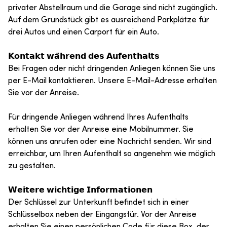
privater Abstellraum und die Garage sind nicht zugänglich.
Auf dem Grundstück gibt es ausreichend Parkplätze für
drei Autos und einen Carport für ein Auto.
𝗞𝗼𝗻𝘁𝗮𝗸𝘁 𝘄𝗮̈𝗵𝗿𝗲𝗻𝗱 𝗱𝗲𝘀 𝗔𝘂𝗳𝗲𝗻𝘁𝗵𝗮𝗹𝘁𝘀
Bei Fragen oder nicht dringenden Anliegen können Sie uns
per E-Mail kontaktieren. Unsere E-Mail-Adresse erhalten
Sie vor der Anreise.
Für dringende Anliegen während Ihres Aufenthalts
erhalten Sie vor der Anreise eine Mobilnummer. Sie
können uns anrufen oder eine Nachricht senden. Wir sind
erreichbar, um Ihren Aufenthalt so angenehm wie möglich
zu gestalten.
𝗪𝗲𝗶𝘁𝗲𝗿𝗲 𝘄𝗶𝗰𝗵𝘁𝗶𝗴𝗲 𝗜𝗻𝗳𝗼𝗿𝗺𝗮𝘁𝗶𝗼𝗻𝗲𝗻
Der Schlüssel zur Unterkunft befindet sich in einer
Schlüsselbox neben der Eingangstür. Vor der Anreise
erhalten Sie einen persönlichen Code für diese Box, der