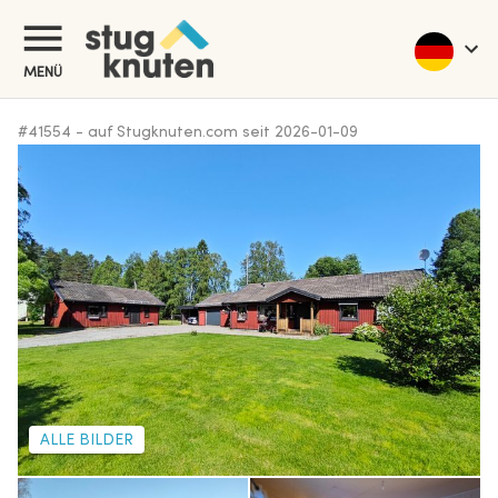
MENÜ
#
41554
-
auf Stugknuten.com seit
2026-01-09
ALLE BILDER