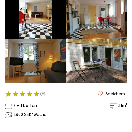
(
9
)
Speichern
2 + 1 betten
31
m²
4900
SEK/Woche