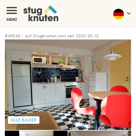
MENÜ
#
40040
-
auf Stugknuten.com seit
2025-05-12
ALLE BILDER