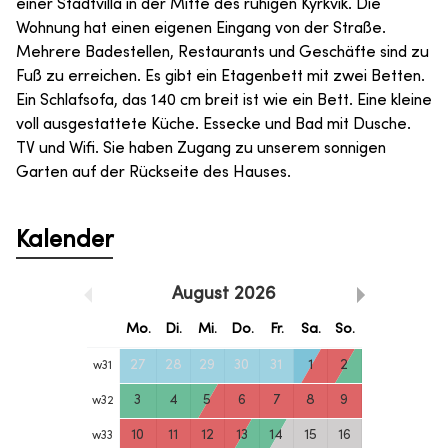
einer Stadtvilla in der Mitte des ruhigen Kyrkvik. Die
Wohnung hat einen eigenen Eingang von der Straße.
Mehrere Badestellen, Restaurants und Geschäfte sind zu
Fuß zu erreichen. Es gibt ein Etagenbett mit zwei Betten.
Ein Schlafsofa, das 140 cm breit ist wie ein Bett. Eine kleine
voll ausgestattete Küche. Essecke und Bad mit Dusche.
TV und Wifi. Sie haben Zugang zu unserem sonnigen
Garten auf der Rückseite des Hauses.
Kalender
August
2026
Mo.
Di.
Mi.
Do.
Fr.
Sa.
So.
27
28
29
30
31
1
2
w
31
3
4
5
6
7
8
9
w
32
10
11
12
13
14
15
16
w
33