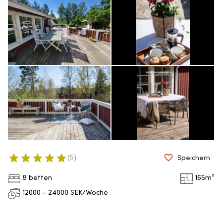
(
5
)
Speichern
8 betten
165
m²
12000 - 24000
SEK/Woche