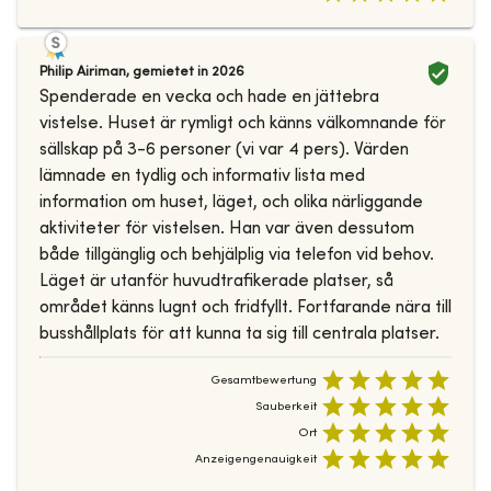
Philip Airiman
,
gemietet in
2026
Spenderade en vecka och hade en jättebra
vistelse. Huset är rymligt och känns välkomnande för
sällskap på 3-6 personer (vi var 4 pers). Värden
lämnade en tydlig och informativ lista med
information om huset, läget, och olika närliggande
aktiviteter för vistelsen. Han var även dessutom
både tillgänglig och behjälplig via telefon vid behov.
Läget är utanför huvudtrafikerade platser, så
området känns lugnt och fridfyllt. Fortfarande nära till
busshållplats för att kunna ta sig till centrala platser.
Gesamtbewertung
Sauberkeit
Ort
Anzeigengenauigkeit