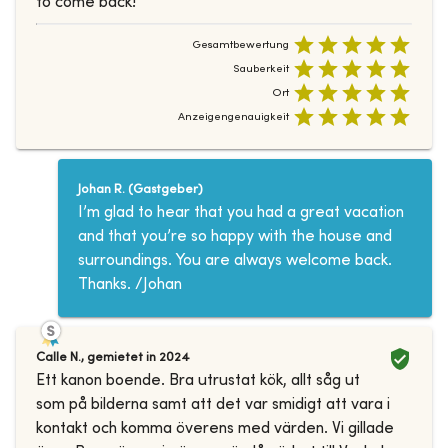
to come back!
Gesamtbewertung
Sauberkeit
Ort
Anzeigengenauigkeit
Johan R.
(
Gastgeber
)
I’m glad to hear that you had a great vacation
and that you’re so happy with the house and
surroundings. You are always welcome back.
Thanks. /Johan
Calle N.
,
gemietet in
2024
Ett kanon boende. Bra utrustat kök, allt såg ut
som på bilderna samt att det var smidigt att vara i
kontakt och komma överens med värden. Vi gillade