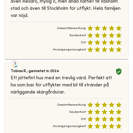
även Resarö, mysig ö, men ändå närhet till Vaxholm
stad och även till Stockholm för utflykt. Hela familjen
var nöjd.
Gesamtbewertung
Sauberkeit
Ort
Anzeigengenauigkeit
Tobias R.
,
gemietet in
2024
Ett jättefint hus med en trevlig värd. Perfekt att
ha som bas för utflykter med bil till stränder på
närliggande skärgårdsöar.
Gesamtbewertung
Sauberkeit
Ort
Anzeigengenauigkeit