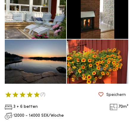
(
7
)
Speichern
3 + 6 betten
70
m²
12000 - 14000
SEK/Woche