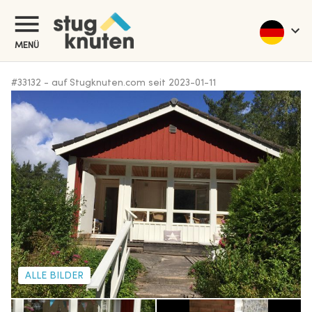
MENÜ
#
33132
-
auf Stugknuten.com seit
2023-01-11
ALLE BILDER