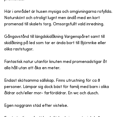
Här i området är husen mysiga och omgivningarna rofyllda.
Naturskönt och otroligt lugnt men ändå med en kort
promenad till skalets torg. Omsorgsfullt vald inredning.
Gångavstånd till längdskidåkning Vargenspåret samt till
skidåkning på led som tar er ända bort till Björnrike eller
olika raststugor.
Fantastisk natur utanför knuten med promenadstigar åt
alla håll utan att åka en meter.
Endast skötsamma sällskap. Finns utrustning för ca 8
personer. Lämpar sig dock bäst för familj med barn i olika
åldrar och/eller mor- farföräldrar. En wc och dusch.
Egen noggrann städ efter vistelse.