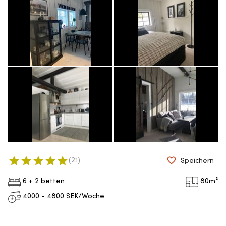
(
21
)
Speichern
6 + 2 betten
80
m²
4000 - 4800
SEK/Woche