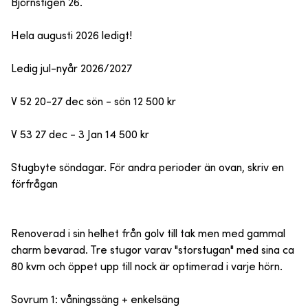
Björnstigen 26.
Hela augusti 2026 ledigt!
Ledig jul-nyår 2026/2027
V 52 20-27 dec sön - sön 12 500 kr
V 53 27 dec - 3 Jan 14 500 kr
Stugbyte söndagar. För andra perioder än ovan, skriv en
förfrågan
Renoverad i sin helhet från golv till tak men med gammal
charm bevarad. Tre stugor varav "storstugan" med sina ca
80 kvm och öppet upp till nock är optimerad i varje hörn.
Sovrum 1: våningssäng + enkelsäng