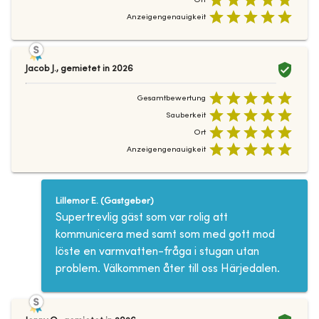
Anzeigengenauigkeit
Jacob J.
,
gemietet in
2026
Gesamtbewertung
Sauberkeit
Ort
Anzeigengenauigkeit
Lillemor E.
(
Gastgeber
)
Supertrevlig gäst som var rolig att
kommunicera med samt som med gott mod
löste en varmvatten-fråga i stugan utan
problem. Välkommen åter till oss Härjedalen.