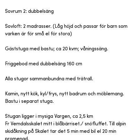
Sovrum 2: dubbelsäng
Sovloft: 2 madrasser. (Låg höjd och passar för barn som
varken är för små el för stora)
Gäststuga med bastu; ca 20 kvm; våningssäng.
Friggebod med dubbelsäng 160 cm
Alla stugor sammanbundna med trätrall.
Kamin, nytt kök, kyl/frys, nytt badrum och möblemang.
Bastu i separat stuga.
Stugan ligger i mysiga Vargen, ca 2,5 km
Fr Vemdalsskalet mitt i blåbärriset./ snöfluffet. Till alpin
skidåkning på Skalet tar det 5 min med bil el 20 min
promenad.