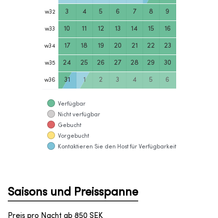
3
4
5
6
7
8
9
w
32
10
11
12
13
14
15
16
w
33
17
18
19
20
21
22
23
w
34
24
25
26
27
28
29
30
w
35
31
1
2
3
4
5
6
w
36
Verfügbar
Nicht verfügbar
Gebucht
Vorgebucht
Kontaktieren Sie den Host für Verfügbarkeit
Saisons und Preisspanne
Preis pro Nacht ab
850
SEK