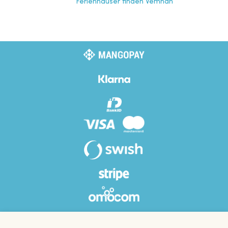
Ferienhäuser finden Vemhån