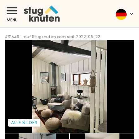
MENÜ
#
31546
-
auf Stugknuten.com seit
2022-05-22
ALLE BILDER