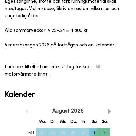
Eget sänglinne, frotté och förbrukningsmaterial skall
medtagas. Vid intresse; Skriv en rad om vilka ni är och
ungefärlig ålder.
Alla sommarveckor; v 25-34 = 4 800 kr
Vintersäsongen 2026 på förfrågan och enl kalender.
Laddare till elbil finns inte. Uttag för kabel till
motorvärmare finns .
Kalender
August
2026
Mo.
Di.
Mi.
Do.
Fr.
Sa.
So.
27
28
29
30
31
1
2
w
31