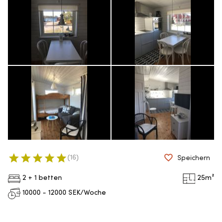
(
16
)
Speichern
2 + 1 betten
25
m²
10000 - 12000
SEK/Woche