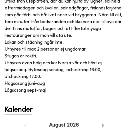
utsikt från uteplatsen, där du kan njuta av lugnet, sol hela
eftermiddagen och kvällen, solnedgångar, finlandsfärjorna
som går förbi och båtlivet nere vid bryggorna. Nära till allt,
fem minuter från badstranden och lika nära ner till byn där
det finns mataffär, bageri och ett flertal mysiga
restauranger om man vill äta ute.
Lakan och städning ingår inte.
Uthyres till max 2 personer ej ungdomar.
Stugan är rökfri.
Uthyres även helg och kortvecka vår och höst ej
högsäsong. Bytesdag söndag, incheckning 16:00,
utcheckning 12:00.
Högsäsong juni-aug
Lågsäsong sept-maj
Kalender
August
2026