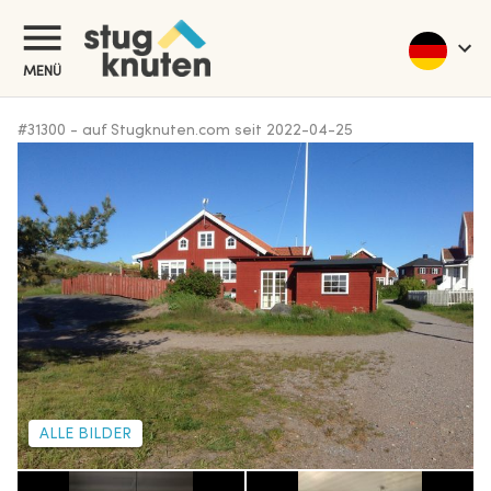
MENÜ
#
31300
-
auf Stugknuten.com seit
2022-04-25
ALLE BILDER