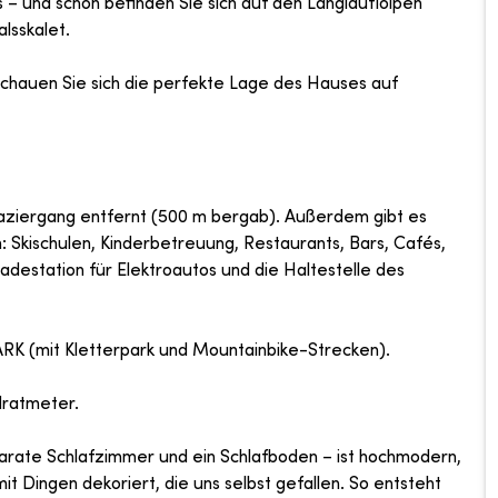
s – und schon befinden Sie sich auf den Langlaufloipen
lsskalet.
Schauen Sie sich die perfekte Lage des Hauses auf
Spaziergang entfernt (500 m bergab). Außerdem gibt es
 Skischulen, Kinderbetreuung, Restaurants, Bars, Cafés,
Ladestation für Elektroautos und die Haltestelle des
 (mit Kletterpark und Mountainbike-Strecken).
dratmeter.
parate Schlafzimmer und ein Schlafboden – ist hochmodern,
it Dingen dekoriert, die uns selbst gefallen. So entsteht