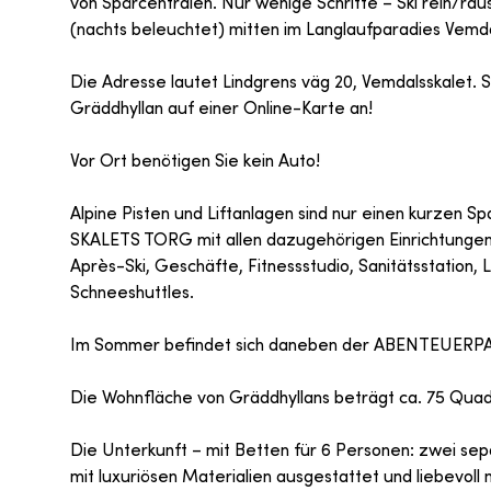
von Spårcentralen. Nur wenige Schritte – Ski rein/rau
(nachts beleuchtet) mitten im Langlaufparadies Vemda
Die Adresse lautet Lindgrens väg 20, Vemdalsskalet. 
Gräddhyllan auf einer Online-Karte an!
Vor Ort benötigen Sie kein Auto!
Alpine Pisten und Liftanlagen sind nur einen kurzen 
SKALETS TORG mit allen dazugehörigen Einrichtungen:
Après-Ski, Geschäfte, Fitnessstudio, Sanitätsstation, 
Schneeshuttles.
Im Sommer befindet sich daneben der ABENTEUERPARK
Die Wohnfläche von Gräddhyllans beträgt ca. 75 Qua
Die Unterkunft – mit Betten für 6 Personen: zwei se
mit luxuriösen Materialien ausgestattet und liebevoll m