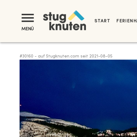
START
FERIENH
MENÜ
#
30160
-
auf Stugknuten.com seit
2021-08-05