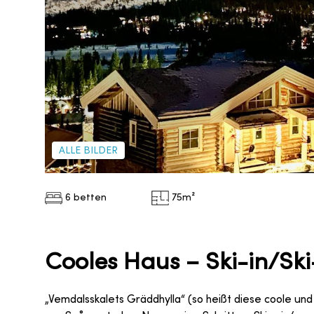
ALLE BILDER
6 betten
75
m²
Cooles Haus – Ski-in/Ski
„Vemdalsskalets Gräddhylla“ (so heißt diese coole und 