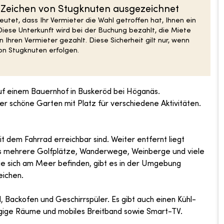
S-Zeichen von Stugknuten ausgezeichnet
tet, dass Ihr Vermieter die Wahl getroffen hat, Ihnen ein
Diese Unterkunft wird bei der Buchung bezahlt, die Miete
 Ihren Vermieter gezahlt. Diese Sicherheit gilt nur, wenn
n Stugknuten erfolgen.
f einem Bauernhof in Buskeröd bei Höganäs.
r schöne Garten mit Platz für verschiedene Aktivitäten.
 dem Fahrrad erreichbar sind. Weiter entfernt liegt
 es mehrere Golfplätze, Wanderwege, Weinberge und viele
 die sich am Meer befinden, gibt es in der Umgebung
eichen.
 Backofen und Geschirrspüler. Es gibt auch einen Kühl-
gige Räume und mobiles Breitband sowie Smart-TV.