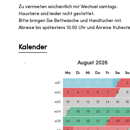
Zu vermieten wöchentlich mit Wechsel samtags.
Haustiere sind leider nicht gestattet.
Bitte bringen Sie Bettwäsche und Handtücher mit.
Abreise bis spätestens 10.00 Uhr und Anreise frühest
Kalender
August
2026
Mo.
Di.
Mi.
Do.
Fr.
Sa.
So
w
31
27
28
29
30
31
1
2
w
32
3
4
5
6
7
8
9
w
33
10
11
12
13
14
15
16
w
34
17
18
19
20
21
22
23
w
35
24
25
26
27
28
29
30