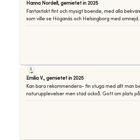
Hanna Nordell
,
gemietet in
2025
Fantastiskt fint och mysigt boende, med alla bekväm
som ville se Höganäs och Helsingborg med omnejd.
Emilia V.
,
gemietet in
2025
Kan bara rekommendera- fin stuga med allt man behö
naturupplevelser men stad också. Gott om plats på 