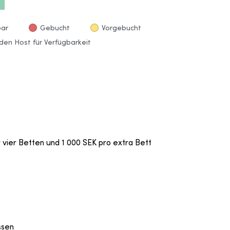
bar
Gebucht
Vorgebucht
den Host für Verfügbarkeit
 vier Betten und 1 000 SEK pro extra Bett
ssen