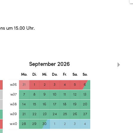
ens um 15.00 Uhr.
September
2026
.
Mo.
Di.
Mi.
Do.
Fr.
Sa.
So.
w
36
31
1
2
3
4
5
6
w
37
7
8
9
10
11
12
13
w
38
14
15
16
17
18
19
20
w
39
21
22
23
24
25
26
27
w
40
28
29
30
1
2
3
4