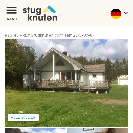
MENÜ
#
26140
-
auf Stugknuten.com seit
2019-07-04
ALLE BILDER