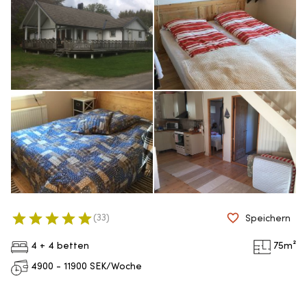
(
33
)
Speichern
4 + 4 betten
75
m²
4900 - 11900
SEK/Woche