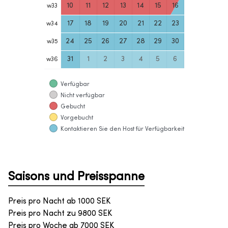
10
11
12
13
14
15
16
w
33
17
18
19
20
21
22
23
w
34
24
25
26
27
28
29
30
w
35
31
1
2
3
4
5
6
w
36
Verfügbar
Nicht verfügbar
Gebucht
Vorgebucht
Kontaktieren Sie den Host für Verfügbarkeit
Saisons und Preisspanne
Preis pro Nacht ab
1000
SEK
Preis pro Nacht zu
9800
SEK
Preis pro Woche ab
7000
SEK