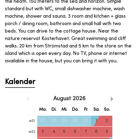
the heath. 150 meters to the sea and horizon. Simple
standard but with WC, small dishwasher machine, wash
machine, shower and sauna. 3 room and kitchen + glass
porch / dining room, bathroom and small hall with two
beds. You can drive to the cottage house. Near the
nature reservat Kosterhavet. Great swimming and cliff
walks. 20 km from Strömstad and 5 km to the store on the
island which is open every day. No TV, phone or internet
available in the house, but you can bring it with you.
Kalender
August
2026
Mo.
Di.
Mi.
Do.
Fr.
Sa.
So.
27
28
29
30
31
1
2
w
31
3
4
5
6
7
8
9
w
32